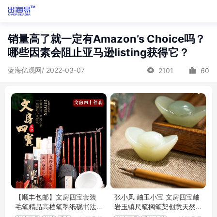
销量高了就一定有Amazon’s Choice吗？
哪些因素会阻止亚马逊listing获得它？
蓝海亿观网/ 2022-03-07
2101
60
【顺丰包邮】文房四宝套装
张小凤 岫玉小宝 文房四宝岫
毛笔精品高档笔墨纸砚书法
岩玉镇尺笔搁笔架创意天然
专用成人专业
玉石初学者