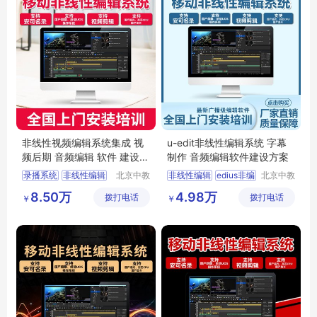
非线性视频编辑系统集成 视
u-edit非线性编辑系统 字幕
频后期 音频编辑 软件 建设方
制作 音频编辑软件建设方案
案
录播系统
非线性编辑
北京中教
非线性编辑
edius非编
北京中教
云天文化
一品科技
编辑视频软件
edit非编
视频编辑
8.50万
4.98万
拨打电话
有限公司
拨打电话
有限公司
￥
￥
视频非线性编辑系统
非线性系统
后期非线性编辑