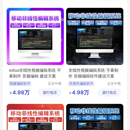
视频编辑系统
非线性视频编辑软件
编辑软件
edius非线性视频编辑系统 字
非线性视频编辑系统 字幕制
幕制作 音频编辑 建设方案
作 音频编辑软件建设方案
视频编辑软件
北京中教
非线性编辑软件
北京中教
云天文化
一品科技
非线性编辑软件系统
视频非编
视频编辑
4.98万
4.98万
拨打电话
有限公司
拨打电话
有限公司
￥
￥
4k非编
edit非编
非线性剪辑软件
视频非线性编辑
编辑软件