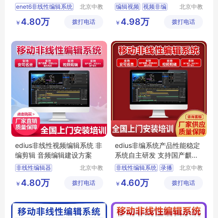
操作简单
enet6非线性编辑系统
北京中教
编辑视频
视频非编
北京中教
云天文化
一品科技
编辑软件
非编系统
非编
4.80万
4.98万
拨打电话
有限公司
拨打电话
有限公司
￥
￥
编辑视频的软件
非编软件
音视频编辑软件
非线性编辑
edius非线性视频编辑系统 非
edius非编系统产品性能稳定
编剪辑 音频编辑建设方案
系统自主研发 支持国产麒麟
系统
非线性编辑器
北京中教
非线性编辑系统
录播
北京中教
一品科技
云天文化
非线性编辑技术
视频编辑软件
4.80万
4.60万
拨打电话
有限公司
拨打电话
有限公司
￥
￥
视频编辑
视频剪辑编辑软件
后期非线性编辑
软件编辑
视频非线性编辑系统