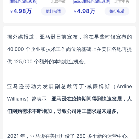
非线性编辑教程
北京中教
edius非线性编辑系统
北京中教
云天文化
一品科技
非线性编辑系统
视频编辑编辑软件
4.98万
4.98万
拨打电话
有限公司
拨打电话
有限公司
￥
￥
录播导播一体机
编辑软件
非线性视频编辑
非线性剪辑软件
视频编辑软件
非编系统
据外媒报道，亚马逊日前宣布，将在早些时候宣布的
40,000 个企业和技术工作岗位的基础上在美国各地再提
供 125,000 个额外的本地就业机会。
亚马逊劳动力发展副总裁阿丁·威廉姆斯（Ardine
Williams）曾表示，
亚马逊在疫情期间得到快速发展，人
们网购需求不断增加，导致公司用工需求越来越多。
2021 年，亚马逊在美国开设了 250 多个新的运营中心、