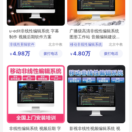
u-edit非线性编辑系统 字幕
广播级高清非线性编辑系统
制作 视频后期软件方案
图形工作站 音频编辑建设方
案
非线性剪辑软件
北京中教
移动非线性编辑系统
北京中教
一品科技
一品科技
非线性编辑设备
视频编辑软件
4.98万
4.80万
拨打电话
有限公司
拨打电话
有限公司
￥
￥
视频编辑
视频剪辑编辑软件
编辑视频软件
非线性编辑技术
国产非编软件
非线性编辑器
非线性编辑系统 视频后期 字
影视非线性视频编辑系统 视