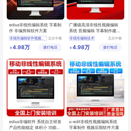
edius非线性编辑系统 字幕制
广播级高清非线性视频编辑
作 非编剪辑软件方案
系统 音频编辑 字幕制作建设
方案
非线性编辑软件视频剪辑
北京中教
非线性编辑技术
北京中教
一品科技
云天文化
线性编辑软件
后期非线性编辑
4.98万
4.98万
拨打电话
有限公司
拨打电话
有限公司
￥
￥
非线性剪辑软件
音视频编辑软件
录播
音频非线性编辑软件
编辑软件
非编系统
edius非编软件 系统自主研发
u-edit非线性视频编辑系统
产品性能稳定 体积小 功能多
字幕制作 视频后期软件方案