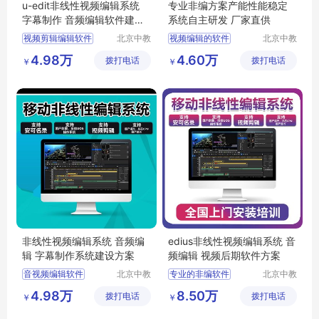
u-edit非线性视频编辑系统
专业非编方案产能性能稳定
字幕制作 音频编辑软件建设
系统自主研发 厂家直供
方案
视频剪辑编辑软件
北京中教
视频编辑的软件
北京中教
一品科技
一品科技
非线性编辑系统
视频编辑软件
4.98万
4.60万
拨打电话
有限公司
拨打电话
有限公司
￥
￥
edit非编
非线性系统
后期非线性编辑
影视后期非编
视频非线性编辑软件
视频编辑编辑软件
非线性视频编辑系统 音频编
edius非线性视频编辑系统 音
辑 字幕制作系统建设方案
频编辑 视频后期软件方案
音视频编辑软件
北京中教
专业的非编软件
北京中教
云天文化
一品科技
编辑软件
录播
非线性编辑软件
4.98万
8.50万
拨打电话
有限公司
拨打电话
有限公司
￥
￥
后期非线性编辑
视频编辑软件
非线性视频编辑软件
edius非编系统