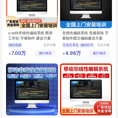
u-edit非线性编辑系统 图形
非线性编辑系统 音频剪辑 字
工作站 字幕制作 建设方案
幕制作图文编辑建设方案
编辑视频
北京中教
非线性系统
编辑软件
北京中教
云天文化
一品科技
影视后期非线性编辑
视频编辑软件
7.00万
4.98万
拨打电话
有限公司
拨打电话
有限公司
￥
￥
非线性视频编辑软件
音视频编辑软件
后期非线性编辑
非线性编辑工作站
edius非线性编辑