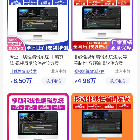
专业非线性编辑系统 非编剪
非线性视频编辑系统集成 字
辑 视频后期软件建设方案
幕制作 音频编辑软件方案
非线性编辑技术
北京中教
视频编辑编辑软件
北京中教
一品科技
一品科技
edius非线性编辑
编辑软件
视频编辑
8.50万
4.98万
拨打电话
有限公司
拨打电话
有限公司
￥
￥
edius非编系统
非线性视频编辑
非线性视频编辑软件
国产非编软件
视频编辑系统