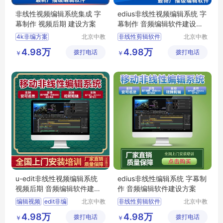
非线性视频编辑系统集成 字
edius非线性视频编辑系统 字
幕制作 视频后期 建设方案
幕制作 音频编辑软件建设方
案
4k非编方案
北京中教
非线性剪辑软件
北京中教
云天文化
一品科技
非线性编辑软件系统
非线性视频编辑
4.98万
4.98万
拨打电话
有限公司
拨打电话
有限公司
￥
￥
视频编辑编辑软件
编辑软件
edius非编
非线性视频编辑软件
视频非编软件
非编软件
u-edit非线性视频编辑系统
edius非线性编辑系统 字幕制
视频后期 音频编辑软件建设
作 音频编辑软件建设方案
方案
编辑视频
edit非编
北京中教
非线性剪辑软件
北京中教
一品科技
一品科技
非线性系统
edius非编
4.98万
4.98万
拨打电话
有限公司
拨打电话
有限公司
￥
￥
视频非编软件
国产非编软件