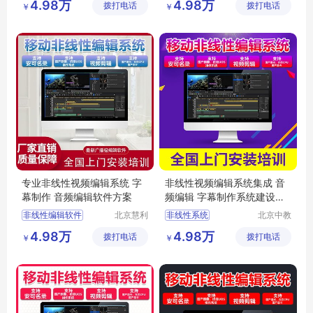
4.98万
4.98万
拨打电话
有限公司
拨打电话
有限公司
￥
￥
编辑视频软件
视频非线性编辑
视频编辑软件
非线性系统
非线性编辑器
视频非线性编辑软件
专业非线性视频编辑系统 字
非线性视频编辑系统集成 音
幕制作 音频编辑软件方案
频编辑 字幕制作系统建设方
案
非线性编辑软件
北京慧利
非线性系统
北京中教
创达科技
云天文化
非线性视频编辑
后期非线性编辑
4.98万
4.98万
拨打电话
有限责任
拨打电话
有限公司
￥
￥
视频编辑软件
非线性编辑教程
公司
非编软件
edit非编
移动非线性编辑系统
视频剪辑编辑软件