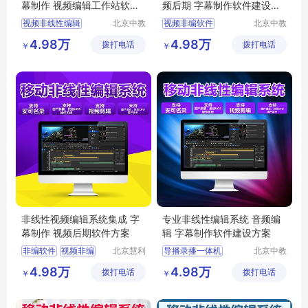
幕制作 视频编辑工作站软件
频后期 字幕制作软件建设方
方案
案
视频非线性编辑
北京中教
视频非编软件
北京中教
一品科技
一品科技
国产非编软件
edit非编
视频剪辑编辑软件
4.98万
4.98万
拨打电话
有限公司
拨打电话
有限公司
￥
￥
非线性视频编辑软件
编辑软件
非编
非编
非线性编辑设备
非线性视频编辑系统集成 字
专业非线性编辑系统 音频编
幕制作 视频后期软件方案
辑 字幕制作软件建设方案
非编软件
视频非编
北京慧利
导播录播一体机
北京中教
创达科技
云天文化
非线性视频编辑
视频编辑软件
4.98万
4.98万
拨打电话
有限责任
拨打电话
有限公司
￥
￥
非线性系统
非编edius
后期非线性编辑
公司
视频编辑系统
非线性系统