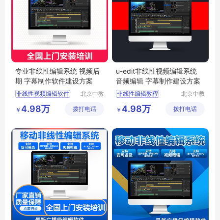
专业非线性编辑系统 视频后
u-edit非线性视频编辑系统
期 字幕制作软件建设方案
音频编辑 字幕制作建设方案
非线性视频编辑软件
北京中教
非线性编辑教程
北京中教
一品科技
云天文化
非线性剪辑软件
录播导播一体机
4.98万
4.98万
拨打电话
有限公司
拨打电话
有限公司
￥
￥
影视后期非编
导播录播
视频非线性编辑软件
编辑视频软件
视频剪辑编辑软件
音视频编辑软件