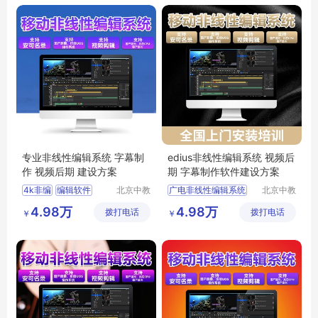
非线性编辑系统
专业非线性编辑系统 字幕制
edius非线性编辑系统 视频后
作 视频后期 建设方案
期 字幕制作软件建设方案
4k非编
编辑软件
北京中教
广电非线性编辑系统
北京中教
云天文化
一品科技
edius非编
非线性编辑系统
4.98万
4.98万
拨打电话
有限公司
拨打电话
有限公司
￥
￥
编辑视频软件
非线性视频编辑软件
非编系统
移动非线性编辑系统
非线性编辑软件系统