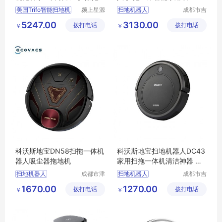
地三合一体
擦拖地机DBX11-21
美国Trifo智能扫地机
颍上星源
扫地机器人
成都市吉
科技发展
顺优品科
科沃斯扫地机器人
5247.00
3130.00
拨打电话
有限公司
拨打电话
技有限公
￥
￥
扫地机器人价格
司
家用扫地机器人
扫地机器人供应
科沃斯地宝DN58扫拖一体机
科沃斯地宝扫地机器人DC43
器人吸尘器拖地机
家用扫拖一体机清洁神器 吸
尘擦地 智能导航 扫拖一体
扫地机器人
成都市津
扫地机器人
成都市吉
津周到科
顺优品科
科沃斯扫地机器人
科沃斯扫地机器人
1670.00
1270.00
拨打电话
技有限公
拨打电话
技有限公
￥
￥
扫地机器人价格
扫地机器人价格
司
司
家用扫地机器人
家用扫地机器人
扫地机器人供应
扫地机器人供应