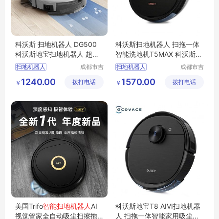
科沃斯 扫地机器人 DG500
科沃斯扫地机器人 扫拖一体
科沃斯地宝扫地机器人 超薄
智能洗地机T5MAX 科沃斯扫
视觉导航 APP智控扫拖一体
地机代理商
扫地机器人
成都市吉
扫地机器人
成都市吉
顺优品科
顺优品科
科沃斯扫地机器人
科沃斯扫地机器人
1240.00
1570.00
拨打电话
技有限公
拨打电话
技有限公
￥
￥
扫地机器人价格
扫地机器人价格
司
司
家用扫地机器人
家用扫地机器人
扫地机器人供应
扫地机器人供应
美国Trifo
智能扫地机器人
AI
科沃斯地宝T8 AIVI扫地机器
视觉管家全自动吸尘扫擦拖
人 扫拖一体智能家用吸尘洗