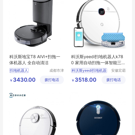
科沃斯地宝T8 AIVI+扫拖一
科沃斯yeedi扫地机器人k78
体机器人 全自动清洁
0 家用自动扫拖一体智能三合
一2hybrid
扫地机器人
成都市津
科沃斯yeedi扫地机器
安徽宏霸
津周到科
机械设备
科沃斯扫地机器人
3430.00
3518.00
拨打电话
技有限公
拨打电话
有限公司
￥
￥
扫地机器人价格
司
家用扫地机器人
扫地机器人供应