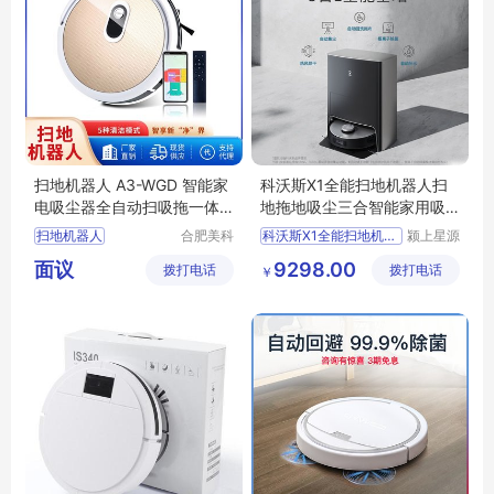
扫地机器人 A3-WGD 智能家
科沃斯X1全能扫地机器人扫
电吸尘器全自动扫吸拖一体
地拖地吸尘三合智能家用吸
家用扫地机
扫拖体机
扫地机器人
合肥美科
科沃斯X1全能扫地机器人
颍上星源
制冷技术
科技发展
智能扫地机器人
面议
9298.00
拨打电话
有限公司
拨打电话
有限公司
￥
智能扫地机
家用扫地机