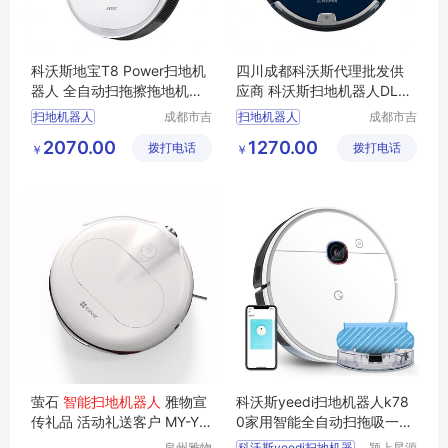
科沃斯地宝T8 Power扫地机
四川成都科沃斯代理批发供
器人 全自动扫拖擦拖地机智
应商 科沃斯扫地机器人DL35
能家用吸尘器DLX11-22
扫拖一体智能洗地机
扫地机器人
成都市吉
扫地机器人
成都市吉
顺优品科
顺优品科
科沃斯扫地机器人
科沃斯扫地机器人
2070.00
1270.00
拨打电话
技有限公
拨打电话
技有限公
￥
￥
扫地机器人价格
扫地机器人价格
司
司
家用扫地机器人
家用扫地机器人
扫地机器人供应
扫地机器人供应
萤石
智能扫地机器人
雅物宣
科沃斯yeedi扫地机器人k78
传礼品 活动礼送客户 MY-YS
0家用智能全自动扫拖吸一体
WL-L5-13
2hybrid
泉州雅物
科沃斯yeedi扫地机器
颍上星源