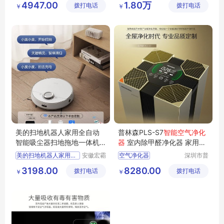
4947.00
1.80万
拨打电话
有限公司
拨打电话
有限公司
￥
￥
美的扫地机器人家用全自动
普林森PLS-S7
智能空气净化
智能吸尘器扫地拖地一体机
器
室内除甲醛净化器 家用空
三合一擦地M7
气净化器
美的扫地机器人家用全自动
安徽宏霸
空气净化器
深圳市普
机械设备
林森环保
智能空气净化器
3198.00
8280.00
拨打电话
有限公司
拨打电话
科技有限
￥
￥
室内净化器
公司
除甲醛净化器
家用空气净化器