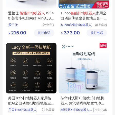
爱兰仕
智能扫地机器人
IS34
suhoo
智能扫地机器人
家用全
0 美誉小礼品网站 MY-ALSK
自动超薄吸尘器擦地三合一
J-L5-02
扫拖一体机
爱兰仕
泉州经济
suhoo智能扫地机器人
颍上卓越
技术开发
电子商务
智能扫地机器人
215.00
373.00
拨打电话
区美誉商
拨打电话
有限公司
￥
￥
IS340
小礼品网站
贸有限公
MY
ALSKJ
L5
02
司
美国Trifo扫地机器人家用智
芯华科沃斯X1便携式扫地机
能AI全自动擦扫地拖地吸尘三
器人 蒸汽吸嘴拖地空气净化
合一体机
三合一家用
美国Trifo扫地机器人
颍上星源
科沃斯X1扫地机器人扫地
宁波芯华
科技发展
科教设备