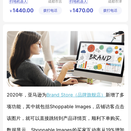
扫地机器人
成都市吉
扫地机器人
成都市津
顺优品科
津周到科
科沃斯扫地机器人
科沃斯扫地机器人
1440.00
1470.00
拨打电话
技有限公
拨打电话
技有限公
￥
￥
扫地机器人价格
扫地机器人价格
司
司
家用扫地机器人
家用扫地机器人
扫地机器人供应
扫地机器人供应
2020年，亚马逊为
Brand Store（品牌旗舰店）
新增了多
项功能，其中就包括Shoppable Images，店铺访客点击
该图片，就可以直接跳转到产品详情页，顺利下单购买。
数据显示，Shoppable Images的买家互动率从19%增加