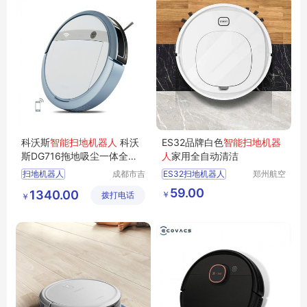
科沃斯
智能扫地机器人
科沃
ES32品牌白色
智能扫地机器
斯DG716拖地吸尘一体全自
人
家用全自动清洁
动家用扫地机
扫地机器人
成都市吉
ES32扫地机器人
郑州航空
顺优品科
港区芙乐
科沃斯扫地机器人
59.00
1340.00
￥
拨打电话
技有限公
鑫日用百
￥
扫地机器人价格
司
货店
家用扫地机器人
扫地机器人供应