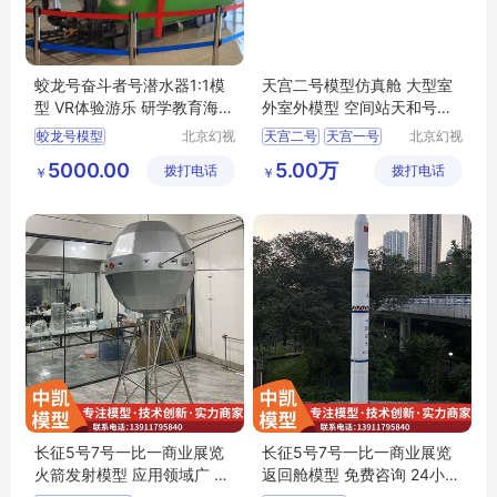
蛟龙号奋斗者号潜水器1:1模
天宫二号模型仿真舱 大型室
型 VR体验游乐 研学教育海洋
外室外模型 空间站天和号模
馆科普设备
拟舱
蛟龙号模型
北京幻视
天宫二号
天宫一号
北京幻视
达数字科
达数字科
奋斗者号模型
空间站模型
航天模型
5000.00
5.00万
拨打电话
技有限公
拨打电话
技有限公
￥
￥
潜水器模型
航海模型
天宫仿真舱
司
司
科普产品
长征5号7号一比一商业展览
长征5号7号一比一商业展览
火箭发射模型 应用领域广 北
返回舱模型 免费咨询 24小时
方中凯
在线 北方中凯