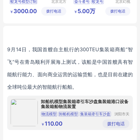
蛟龙号模型订制
北京北方
奋斗者号
蛟龙号
北京幻视
中凯模型
达数字科
蛟龙号模型厂家
航海模型
VR体验
3000.00
5.00万
拨打电话
设计有限
拨打电话
技有限公
￥
￥
蛟龙号模型企业
蛟龙号模型
公司
司
蛟龙号模型厂家电话
蛟龙号模型哪家价格便宜
9月14日，我国首艘自主航行的300TEU集装箱商船“智
飞”号在青岛顺利开展海上测试，该船是中国首艘具有智
能航行能力、面向商业运营的运输货船，也是目前在建的
全球吨位最大的智能航行船舶。
卸船机模型集装箱牵引车沙盘集装箱港口设备
集装箱船物流装置
物流模型
卸船机模型
集装箱牵引车沙盘
浏阳市关
口椰金福
实验模型
立体沙盘
工艺品厂
110.00
拨打电话
￥