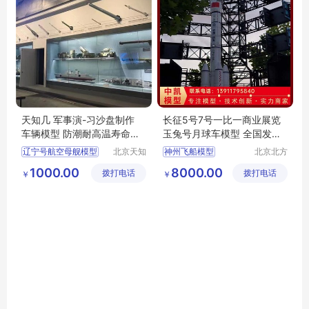
天知几 军事演-习沙盘制作
长征5号7号一比一商业展览
车辆模型 防潮耐高温寿命长
玉兔号月球车模型 全国发货
环保材质
北方中凯
辽宁号航空母舰模型
北京天知
神州飞船模型
北京北方
几展览展
中凯模型
东风导弹车模型
飞船对接模型
1000.00
8000.00
拨打电话
示有限公
拨打电话
设计有限
￥
￥
预警指挥机模型
风云系列卫星模型
司
公司
福建舰模型
航天科普展示模型
天宫二号模型
大比例金属模型