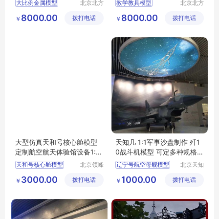
大比例金属模型
北京北方
教学教具模型
北京北方
中凯模型
中凯模型
航天科普展示模型
长征5号模型
卫星模型
8000.00
8000.00
拨打电话
设计有限
拨打电话
设计有限
￥
￥
长征5号模型
长征一号模型
公司
公司
玉兔号月球车模型
大比例金属模型
飞船对接模型
大型仿真天和号核心舱模型
天知几 1:1军事沙盘制作 歼1
定制航空航天体验馆设备1:1
0战斗机模型 可定多种规格
天宫空间站
做工精良
天和号核心舱模型
北京领峰
辽宁号航空母舰模型
北京天知
时代技术
几展览展
航空航天模型
无人机模型
3000.00
1000.00
拨打电话
有限公司
拨打电话
示有限公
￥
￥
天宫二号模型
司
磁悬浮列车模型
重机枪模型