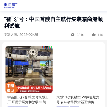
“智飞”号：中国首艘自主航行集装箱商船顺
利试航
卖家之家/ 2022-02-25
2310
116
宇宙航天科普 蛟龙号模型工
大型1:1仿真模型 VR体验蛟龙
厂 可用于展览和教学 中凯
号 奋斗者号深潜器互动仿真
舱 模拟舱