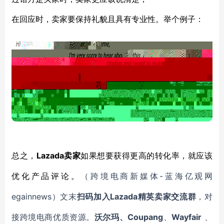
在回应时，卖家要保持礼貌且具有专业性。举个例子：
Lazada卖家
总之，
如果想要获得更高的转化率，就应该
-蓝海亿观网
优化产品评论。
（跨境电商新媒体
egainnews）文末
Lazada
扫码
加
入
精英卖家
交流群
，对
Coupang
Wayfair
接跨境电商优质资源。
沃尔玛、
、
、