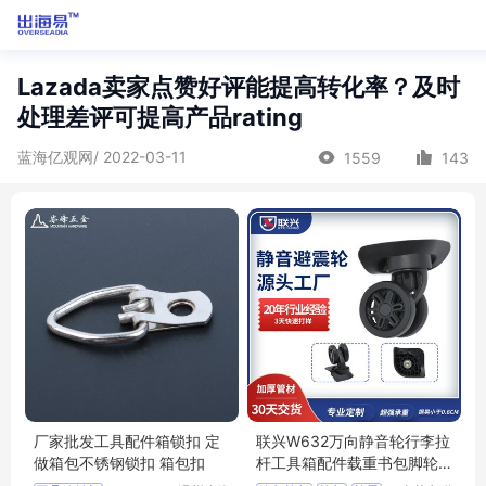
Lazada卖家点赞好评能提高转化率？及时
处理差评可提高产品rating
蓝海亿观网/ 2022-03-11
1559
143
厂家批发工具配件箱锁扣 定
联兴W632万向静音轮行李拉
做箱包不锈钢锁扣 箱包扣
杆工具箱配件载重书包脚轮
箱包避震滑轮