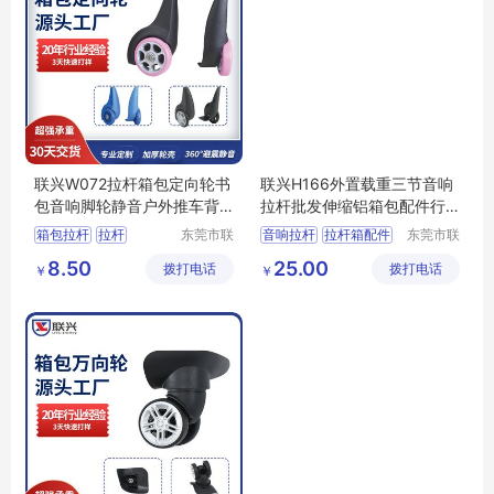
联兴W072拉杆箱包定向轮书
联兴H166外置载重三节音响
包音响脚轮静音户外推车背
拉杆批发伸缩铝箱包配件行
包万向轮子
李工具箱拉杆
箱包拉杆
拉杆
东莞市联
音响拉杆
拉杆箱配件
东莞市联
兴箱包配
兴箱包配
箱包脚轮
脚轮生产商
箱包配件
箱包拉杆
8.50
25.00
拨打电话
件有限公
拨打电话
件有限公
￥
￥
拉杆箱滑轮
行李箱轮子
司
司