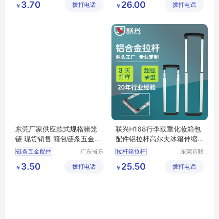
3.70
26.00
拨打电话
件有限公
拨打电话
件有限公
￥
￥
箱包配件
拉杆箱拉杆
司
司
书包拉杆架
东莞厂家供应款式规格猪笼
联兴H168行李载重化妆箱包
链 现货销售 箱包链条五金配
配件铝拉杆高尔夫冰箱伸缩
件批发定制
电源推车拉杆
链条五金配件
广东省东
拉杆箱拉杆
东莞市联
莞市长安
兴箱包配
箱包拉杆轮子
3.50
25.50
拨打电话
镇锦厦社
拨打电话
件有限公
￥
￥
拉杆箱脚轮
箱包拉杆
区锦新街
司
载重拉杆
5巷2号