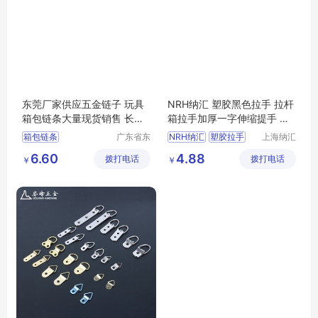
东莞厂家供应五金链子 玩具
NRH纳汇 塑胶黑色拉手 拉杆
箱包链条大量现货销售 长短
箱拉手加厚一字伸缩提手 旅
定做
行箱箱包配件
箱包链条
广东省东
NRH纳汇
塑胶拉手
上海纳汇
莞市长安
五金制品
拉杆箱拉手
6.60
4.88
拨打电话
镇锦厦社
拨打电话
有限公司
￥
￥
加厚一字伸缩提手
区锦新街
旅行箱箱包配件
5巷2号