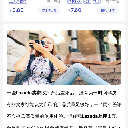
工具箱锁扣
温州岑峰
箱包拉杆
拉杆
轮子
东莞市联
五金有限
兴箱包配
箱包不锈钢锁扣
拉杆箱拉杆
箱包配件
0.80
7.60
拨打电话
公司
拨打电话
件有限公
￥
￥
箱包扣
箱包配件
司
箱包锁扣
Lazada卖家
一些
收到产品差评后，没有第一时间解决，
有些卖家可能认为自己的产品质量足够好，一个两个差评
Lazada差评
不会掩盖高质量的使用体验。但任凭
出现，
会导致买卖双方的误会越来越多，最终产品销量大幅下