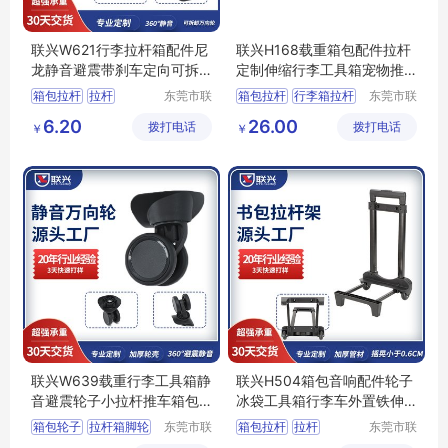
联兴W621行李拉杆箱配件尼
联兴H168载重箱包配件拉杆
龙静音避震带刹车定向可拆
定制伸缩行李工具箱宠物推
卸万向脚轮
车铝拉杆批发
箱包拉杆
拉杆
东莞市联
箱包拉杆
行李箱拉杆
东莞市联
兴箱包配
兴箱包配
行李箱轮子
拉杆箱配件
载重拉杆
6.20
26.00
拨打电话
件有限公
拨打电话
件有限公
￥
￥
拉杆箱配件
箱包配件拉杆
司
司
拉杆箱脚轮配件
联兴W639载重行李工具箱静
联兴H504箱包音响配件轮子
音避震轮子小拉杆推车箱包
冰袋工具箱行李车外置铁伸
万向弹簧脚轮
缩推车拉杆架
箱包轮子
拉杆箱脚轮
东莞市联
箱包拉杆
拉杆
东莞市联
兴箱包配
兴箱包配
行李箱轮子
箱包脚轮
拉杆生产厂家