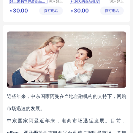
好卫来独立包装食品厂家定量装400克食品超市活动
漯河好卫
利润大的食品批发
漯河好卫
来食品有
来食品有
好卫来独立包装
礼盒类食品厂家
30.00
30.00
拨打电话
限公司
拨打电话
限公司
￥
￥
近些年来，中东国家阿曼在当地金融机构的支持下，网购
市场迅速的发展。
中东国家阿曼近年来，电商市场迅猛发展。目前，
eBay、亚马逊
等西方电商平台迅速占据阿曼市场，并拥