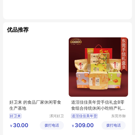
优品推荐
好卫来 的食品厂家休闲零食
道滘佳佳美年货手信礼盒B零
生产基地
食组合传统休闲小吃特产礼
品
好卫来
漯河好卫
道滘佳佳美年货
东莞市御
来食品有
品香食品
的食品厂家休闲零食生产基地
道滘佳佳美手信
30.00
309.00
拨打电话
限公司
拨打电话
有限公司
￥
￥
的食品厂家休闲零食
道滘佳佳美礼盒
东莞特产