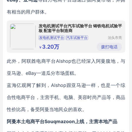
有相当的用户群体。
发电机测试平台汽车试验平台 铸铁电机试验平
板 配套平台制造商
发电机测试平台
汽车试验平台
泊头市亮
健机械设
电机试验平台
铸铁试验平台
备制造有
3.20万
拨打电话
￥
限公司
Alshop
此外，阿联酋电商平台
也已经深入阿曼腹地，与
eBay一道瓜分市场蛋糕。
亚马逊、
Alshop
蓝海亿观网了解到，
跟亚马逊一样，也是一个综
合性电商平台，主营手机、电脑、美容时尚产品等，商品
性价比高，备受阿曼当地民众的喜欢。
Souqmazoon上线，主营本地产品
阿曼本土电商平台