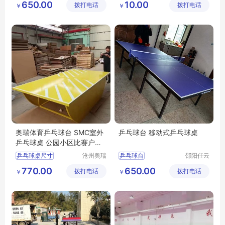
650.00
10.00
拨打电话
有限公司
拨打电话
材制造有
￥
￥
限公司
奥瑞体育乒乓球台 SMC室外
乒乓球台 移动式乒乓球桌
乒乓球桌 公园小区比赛户外
乒乓球案子
乒乓球桌尺寸
沧州奥瑞
乒乓球台
邵阳任云
体育器材
宁体育用
乒乓球台价格
室内乒乓球台
770.00
650.00
拨打电话
制造有限
拨打电话
品有限公
￥
￥
乒乓球案子
乒乓球桌
娄底乒乓球
公司
司
乒乓球桌子价格
邵阳乒乓球桌
乒乓球桌厂家