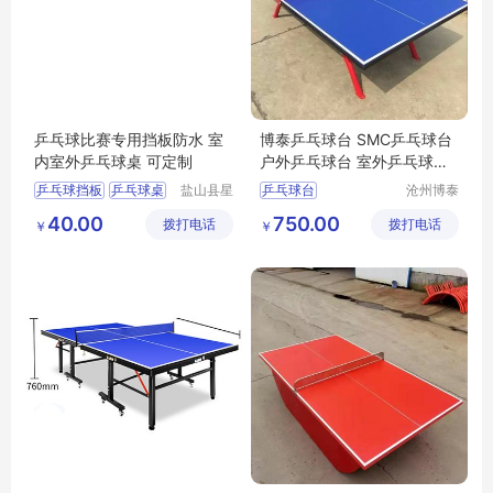
乒乓球比赛专用挡板防水 室
博泰乒乓球台 SMC乒乓球台
内室外乒乓球桌 可定制
户外乒乓球台 室外乒乓球台
乒乓球台厂家
乒乓球挡板
乒乓球桌
盐山县星
乒乓球台
沧州博泰
动游乐设
体育设备
乒乓球挡板厂家
40.00
750.00
拨打电话
施厂
拨打电话
有限公司
￥
￥
乒乓球桌价格
乒乓球桌厂家