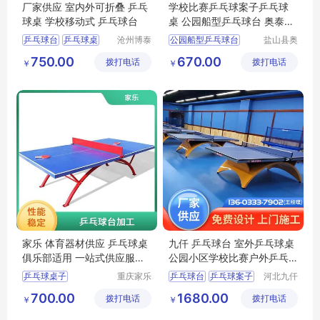
厂家供应 室内外可折叠 乒乓
学校比赛乒乓球案子乒乓球
球桌 学校移动式 乒乓球台
桌 公园船型乒乓球台 奥泰定
做
乒乓球台
乒乓球桌
沧州博泰
公园船型乒乓球台
盐山县奥
体育设备
泰体育器
室内乒乓球台
大彩虹乒乓球台
750.00
670.00
拨打电话
有限公司
拨打电话
材厂
￥
￥
折叠乒乓球桌
船型乒乓球台奥泰精选
厂家乒乓球台
乒乓球台厂家定做
家乐 体育器材供应 乒乓球桌
九仟 乒乓球台 室外乒乓球桌
俱乐部适用 一站式供应服务
公园小区学校比赛户外乒乓
欢迎选购
球案子 可定制
乒乓球桌子
重庆家乐
乒乓球台
乒乓球案子
河北九仟
体育用品
体育器材
连云港乒乓球桌
乒乓球桌
球台
球桌
700.00
1680.00
拨打电话
有限公司
拨打电话
制造有限
￥
￥
阳江折叠乒乓球台
公司
江门乒乓球台