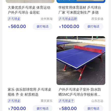
大量优质乒乓球桌 体育运动
学校常用体育器材 乒乓球台
户外乒乓球台 金彩虹
厂家 可来图定制生产 多德
乒乓球桌
沧州奥瑞
乒乓球桌品牌
西安多德
体育器材
体育用品
室外乒乓球桌
篮球场地
560.00
1000.00
拨打电话
制造有限
拨打电话
有限公司
￥
￥
金彩虹乒乓球台
学校场地器材
公司
大彩虹乒乓球台
篮球运动
乒乓球案
乒乓球桌批发
家乐 俱乐部球馆用 乒乓球桌
户外乒乓球桌子室外 防水防
规格 齐 全 材质精选
晒SMC乒乓球台学校标准比
赛训练桌
乒乓球桌
重庆家乐
乒乓球桌子
山东志远
体育用品
教学设备
玉林乒乓球台高度
户外乒乓球桌子
700.00
580.00
拨打电话
有限公司
拨打电话
有限公司
￥
￥
广安乒乓球赛