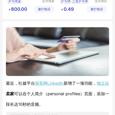
乒乓球桌
沧州博泰
乒乓球
三星乒乓球
沧州博昇
体育设备
体育器材
D40
红双喜乒乓球
800.00
0.49
拨打电话
有限公司
拨打电话
有限公司
￥
￥
新材料乒乓球
领英网LinkedIn
独立站
最近，
社媒平台
新增了一项功能，
personal profiles
卖家
可以在个人简介（
）页面，添加一
10秒的音频。
段长达