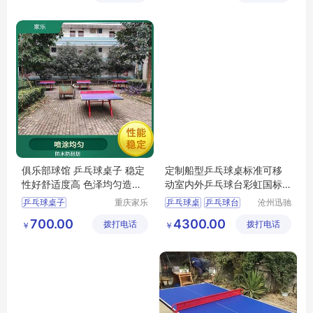
仙桃室外乒乓球台
文山乒乓球桌子
俱乐部球馆 乒乓球桌子 稳定
定制船型乒乓球桌标准可移
性好舒适度高 色泽均匀造型
动室内外乒乓球台彩虹国标
新颖
厂家
乒乓球桌子
重庆家乐
乒乓球桌
乒乓球台
沧州迅驰
体育用品
体育用品
遵义乒乓球台厂家
乒乓球
700.00
4300.00
拨打电话
有限公司
拨打电话
有限公司
￥
￥
贵州乒乓球桌
移动式乒乓球台
凉山乒乓球桌子
乒乓球用品
迪庆乒乓球桌子