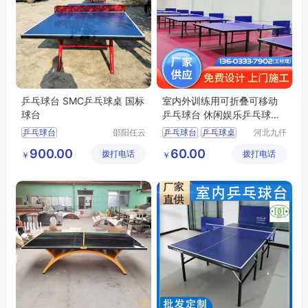
乒乓球台 SMC乒乓球桌 国标
室内外训练用可折叠可移动
球台
乒乓球台 休闲娱乐乒乓球桌
子 厂家定制
乒乓球台
邵阳任云
乒乓球台
乒乓球桌
河北九仟
宁体育用
体育器材
乒乓球台价格
比赛乒乓球台
球台
900.00
60.00
拨打电话
品有限公
拨打电话
制造有限
￥
￥
娄底乒乓球桌
球桌
司
公司
永州乒乓球
衡阳乒乓球桌