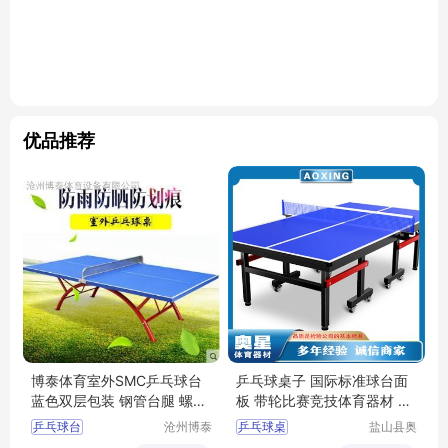
优品推荐
博泰体育室外SMC乒乓球台
乒乓球桌子 国际标准球台面
蓝色双层包装 钢管台腿 螺丝
板 带轮比赛竞技体育器材 奥
连接
星
乒乓球台
沧州博泰
乒乓球桌
盐山县奥
体育设备
星文体器