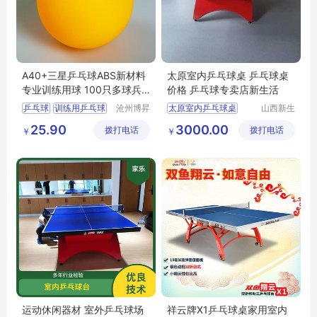
A40+三星乒乓球ABS新材料
太原室内乒乓球桌 乒乓球桌
专业训练用球 100只多球兵
价格 乒乓球专卖店新生活
乓球
乒乓球
训练用乒乓球
沧州博昇
太原室内乒乓球桌
山西新生
体育器材
活健身器
乒乓球价格
乒乓球桌价格
25.90
3000.00
拨打电话
有限公司
拨打电话
材有限公
￥
￥
乒乓球标准尺寸
乒乓球桌
司
乒乓球桌
乒乓球专卖店新生活
乒乓球专卖店
运动休闲器材 室外乒乓球场
祥云牌X1乒乓球桌家用室内