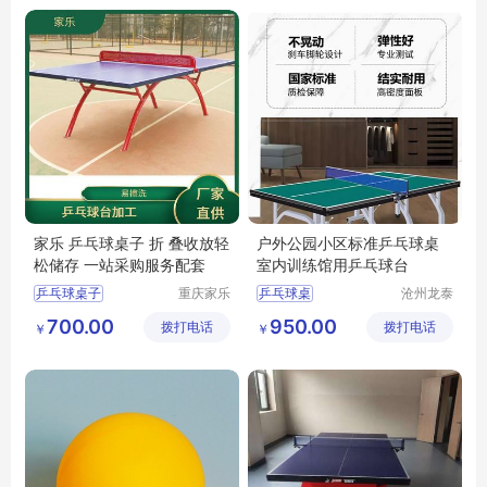
迪庆正规乒乓球台尺寸
家乐 乒乓球桌子 折 叠收放轻
户外公园小区标准乒乓球桌
松储存 一站采购服务配套
室内训练馆用乒乓球台
乒乓球桌子
重庆家乐
乒乓球桌
沧州龙泰
体育用品
体育器材
资阳可折叠乒乓球台
体育馆乒乓球桌
700.00
950.00
拨打电话
有限公司
拨打电话
有限公司
￥
￥
云南乒乓球台批发
训练乒乓球桌
眉山户外乒乓球台
比赛乒乓球桌
楚雄乒乓球桌
乒乓球桌样式