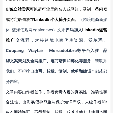
8.
独立站卖家
可以请行业里的名人或网红，录制一些问候
LinkedIn
或特定语句放在
个人简介
页面
。
（跨境电商新媒
-蓝海亿观网egainnews）文末
LinkedIn
体
扫码加入
运营
推广
交流群
，对接跨境电商优质资源。
沃尔玛、
Coupang
Wayfair
MercadoLibre等平台入驻
、
、
，
品
牌文案策划及全网推广、电商培训和孵化等服务
，请联系
我们。不得擅自
改写、转载、复制、裁剪和编辑
全部或部
分内容。
文章内容由作者创作，作者负责内容的真实性、准确性和
合法性。出海易倡导尊重与保护知识产权，未经作者和/
或本网站许可，不得复制、转载、或以其他方式使用本网