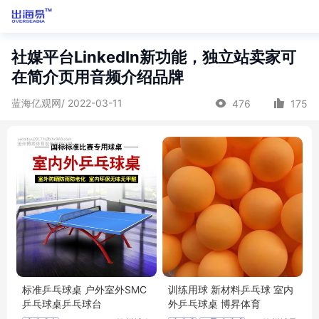
社媒平台LinkedIn新功能，独立站卖家可
在简介页用音频介绍品牌
蓝海亿观网/ 2022-03-11
476
175
标准乒乓球桌 户外室外SMC
训练用球 新材料乒乓球 室内
乒乓球桌乒乓球台
外乒乓球桌 博昇体育