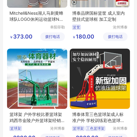
Mitchell&Ness湖人马刺黄蜂
博泰品牌国标篮筐 成人室内
球队LOGO休闲运动篮球NBA
壁挂式篮球框 加工定制
背心男女
阜阳菲勒
篮筐
沧州博泰
科技有限
体育设备
373.00
180.00
拨打电话
公司
拨打电话
有限公司
￥
￥
篮球架 户外学校比赛篮球架
博泰体育三色篮球架成人标
鸡西市金陵户外篮球架经销
准户外 学校训练彩色篮球架
商
子篮球框
篮球架
沧州博泰
篮球架
三色篮球架
沧州博泰
体育设备
体育设备
篮球架子
篮球框