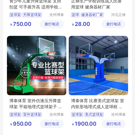
青少年儿童升降篮球架 支持
正禄生产学校训练成人比赛
扣篮 可手摇升高 适用学校公
用篮球 健身器材厂家
园广场培训馆
篮球架
升降篮球架
沧州博泰
篮球
健身器材厂家
河北正禄
体育设备
教学设备
青少年篮球架
比赛用篮球
750.00
28.00
拨打电话
有限公司
拨打电话
制造有限
￥
￥
儿童篮球架
成人比赛用篮球
公司
篮球架扣篮
健身器材
博泰体育 室外仿液压升降篮
博泰体育 比赛美式篮球架 室
球架 平箱地埋式篮球架子 质
内矩形地埋式成人篮球框 支
量稳定
持定制
篮球架
室外篮球架
沧州博泰
篮球架
美式篮球架
沧州博泰
体育设备
体育设备
仿液压篮球架
比赛篮球架
篮球框
950.00
1900.00
拨打电话
有限公司
拨打电话
有限公司
￥
￥
平箱篮球架
成人篮球框
地埋式篮球架