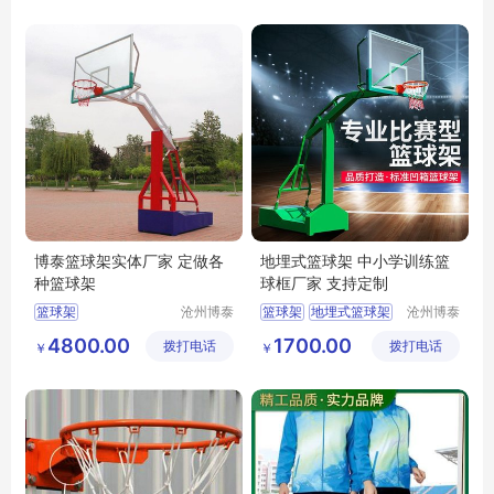
博泰篮球架实体厂家 定做各
地埋式篮球架 中小学训练篮
种篮球架
球框厂家 支持定制
篮球架
沧州博泰
篮球架
地埋式篮球架
沧州博泰
体育设备
体育设备
篮球框
小学篮球框
4800.00
1700.00
拨打电话
有限公司
拨打电话
有限公司
￥
￥
中学篮球框