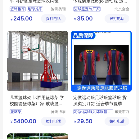
车 可折叠足球篮球收纳筐
体服装定做logo 运动服 运动
篮球服套装定制
篮球推车
足球推车
沧州奥瑞
篮球服定制厂家
北京金企
体育器材
文创科技
不锈钢篮球推车
运动服
245.00
35.00
拨打电话
制造有限
拨打电话
有限公司
￥
￥
加大不锈钢篮球推车
篮球服套装定制
公司
篮球车
儿童篮球架 比赛用篮球架 学
定做运动服足球服篮球服 货
校圆管篮球架厂家 玻璃篮板
源类别订货 适合季节夏季
篮球架价格
篮球架
沧州博泰
定做运动服足球服篮球服
东莞市万
体育设备
江上宝制
5400.00
29.50
拨打电话
有限公司
拨打电话
衣厂
￥
￥