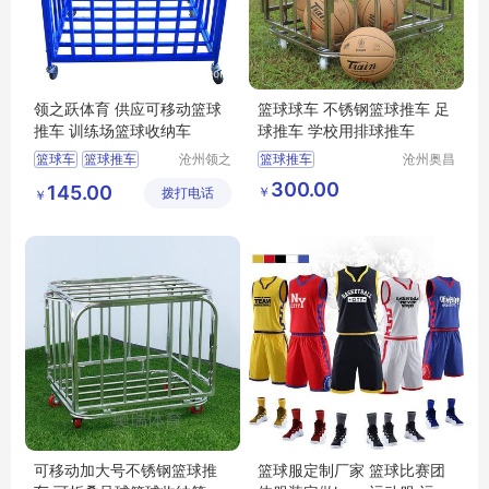
领之跃体育 供应可移动篮球
篮球球车 不锈钢篮球推车 足
推车 训练场篮球收纳车
球推车 学校用排球推车
篮球车
篮球推车
沧州领之
篮球推车
沧州奥昌
跃体育器
文体器材
可移动篮球推车
篮球推车厂家
300.00
145.00
￥
拨打电话
材制造有
制造有限
￥
篮球收纳车
篮球推车生产厂家
限公司
公司
训练场篮球车
篮球推车价格
篮球推车厂家价格
可移动加大号不锈钢篮球推
篮球服定制厂家 篮球比赛团