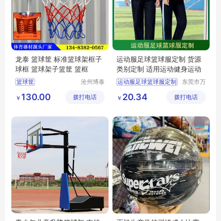
龙泰 篮球筐 标准篮球架框子
运动服足球篮球服定制 货源
球框 篮球架子篮筐 篮框
类别定制 适用运动健身运动
篮球筐
沧州博泰
运动服足球篮球服定制
东莞市万
体育设备
江上宝制
130.00
20.34
拨打电话
有限公司
拨打电话
衣厂
￥
￥