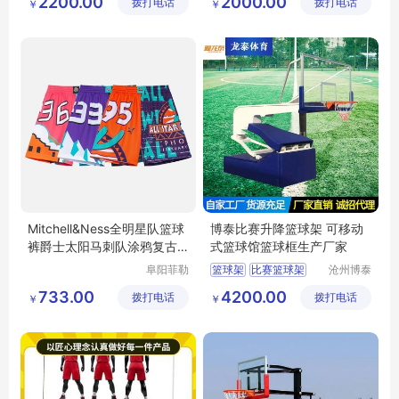
2200.00
2000.00
拨打电话
有限公司
拨打电话
有限公司
￥
￥
博泰篮球架
Mitchell&Ness全明星队篮球
博泰比赛升降篮球架 可移动
裤爵士太阳马刺队涂鸦复古
式篮球馆篮球框生产厂家
球裤NBA
阜阳菲勒
篮球架
比赛篮球架
沧州博泰
科技有限
体育设备
升降篮球架
733.00
4200.00
拨打电话
公司
拨打电话
有限公司
￥
￥
移动篮球框
篮球馆篮球框