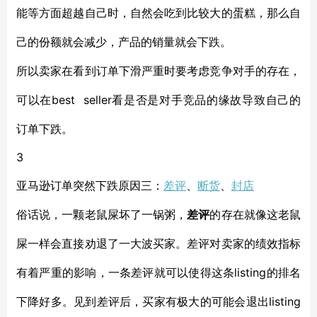
能等方面超越自己时，自然会吃到比较大的蛋糕，那么自
己的份额就会减少，产品的销量就会下跌。
所以卖家在看到订单下滑严重时要考虑竞争对手的存在，
best seller看是否是对手竞品的缘故导致自己的
可以在
订单下跌。
3
亚马逊订单突然下跌原因
三：
差评
、
断货
、
封店
俗话说，一颗老鼠屎坏了一锅粥，
差评
的存在就像这老鼠
屎一样会直接劝退了一大波买家。差评对卖家的绩效指标
listing的排名
有着严重的影响，一条差评就可以使得这条
下降好多。见到差评后，买家有极大的可能会退出listing