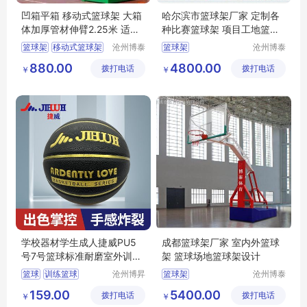
凹箱平箱 移动式篮球架 大箱
哈尔滨市篮球架厂家 定制各
体加厚管材伸臂2.25米 适用
种比赛篮球架 项目工地篮球
学校公园广场
架
篮球架
移动式篮球架
沧州博泰
篮球架
沧州博泰
体育设备
体育设备
平箱篮球架
880.00
4800.00
拨打电话
有限公司
拨打电话
有限公司
￥
￥
凹箱篮球架
篮球架箱体
学校器材学生成人捷威PU5
成都篮球架厂家 室内外篮球
号7号篮球标准耐磨室外训练
架 篮球场地篮球架设计
篮球场
篮球
训练篮球
沧州博昇
篮球架
沧州博泰
体育器材
体育设备
PU篮球
7号篮球
159.00
5400.00
拨打电话
有限公司
拨打电话
有限公司
￥
￥