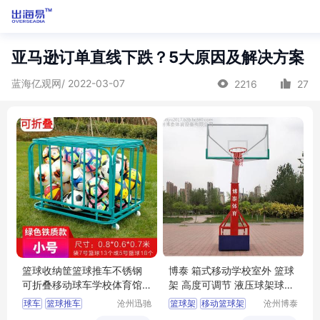
亚马逊订单直线下跌？5大原因及解决方案
蓝海亿观网/ 2022-03-07
2216
27
篮球收纳筐篮球推车不锈钢
博泰 箱式移动学校室外 篮球
可折叠移动球车学校体育馆
架 高度可调节 液压球架球框
足球排球
供应厂家
球车
篮球推车
沧州迅驰
篮球架
移动篮球架
沧州博泰
体育用品
体育设备
篮球收纳车
学校篮球架