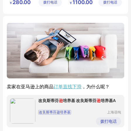
280.00
1100.00
拨打电话
有限公司
拨打电话
有限公司
￥
￥
折叠式篮球推车
篮球架高度
液压球框
篮球用品
订单直线下滑
卖家在亚马逊上的商品
，为什么呢？
改良斯蒂芬
逊
培养基 改良斯蒂芬
逊
培养基A
改良斯蒂芬逊培养基
上海语纯
生物科技
改良斯蒂芬逊培养基A
有限公司
拨打电话