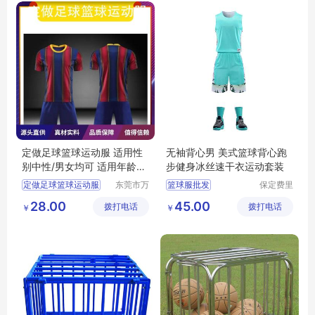
定做足球篮球运动服 适用性
无袖背心男 美式篮球背心跑
别中性/男女均可 适用年龄段
步健身冰丝速干衣运动套装
成年
定做足球篮球运动服
东莞市万
篮球服批发
保定费里
江上宝制
尼商贸有
篮球服定制
28.00
45.00
拨打电话
衣厂
拨打电话
限公司
￥
￥
篮球服厂家
篮球服价格
篮球服生产