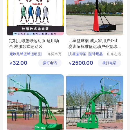
定制足球篮球运动服 适用场
儿童篮球架 成人家用户外比
合 校服款式运动装
赛训练标准篮运动户外篮球
用品
定制足球篮球运动服
东莞市万
儿童篮球架
篮球用品
山东志远
江上宝制
教学设备
32.00
2500.00
拨打电话
衣厂
拨打电话
有限公司
￥
￥