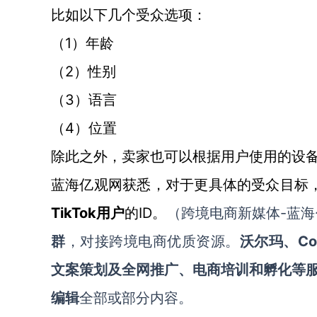
比如以下几个受众选项：
1
（
）年龄
2
（
）性别
3
（
）语言
4
（
）位置
除此之外，卖家也可以根据用户使用的设
蓝海亿观网获悉，对于更具体的受众目标
TikTok用户
ID。
-蓝海
的
（跨境电商新媒体
Co
群
，对接跨境电商优质资源。
沃尔玛、
文案策划及全网推广、电商培训和孵化等
编辑
全部或部分内容。