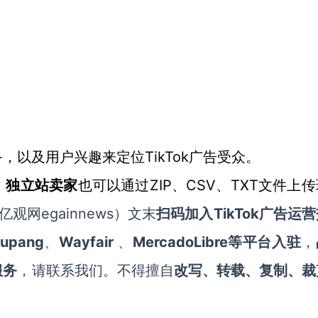
TikTok广告受众。
备，以及用户兴趣来定位
ZIP、CSV、TXT文件上
，
独立站卖家
也可以通过
亿观网egainnews）文末
TikTok
扫码加入
广告运营
upang
Wayfair
MercadoLibre等平台入驻
、
、
，
服务
，请联系我们。不得擅自
改写、转载、复制、裁