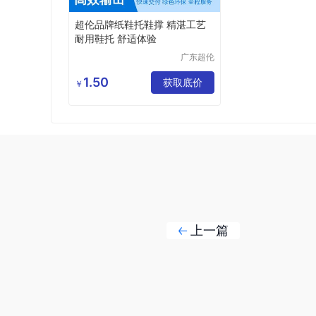
超伦品牌纸鞋托鞋撑 精湛工艺
耐用鞋托 舒适体验
广东超伦
新材有限
公司
1.50
获取底价
￥
上一篇