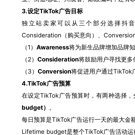
3.
TikTok广告目标
设定
独立站卖家可以从三个部分选择抖
Consideration（购买意向）、Convers
1
Awareness
（
）
将为新生品牌增加品牌
2
Consideration
（
）
将鼓励用户寻找更多
3
Conversion
TikT
（
）
将促进用户通过
4.
TikTok广告预算
TikTok广告预算时，有两种选择
在设定
budget）
。
TikTok广告运行一天的最大金
每日预算是
Lifetime budget是整个TikTok广