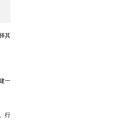
择其
）
创建一
接、行