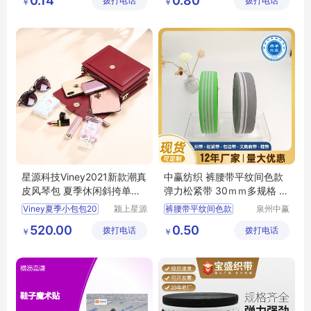
0.14
0.80
拨打电话
限公司
拨打电话
有限公司
￥
￥
流行舒适防滑
星源科技Viney2021新款潮真
中赢纺织 裤腰带平纹间色款
皮风琴包 夏季休闲斜挎单肩
弹力松紧带 30ｍｍ多规格 可
女包SC137
选样定制
Viney夏季小包包20
颍上星源
裤腰带平纹间色款
泉州中赢
科技发展
纺织科技
裤腰带
松紧带
520.00
0.50
拨打电话
有限公司
拨打电话
有限公司
￥
￥