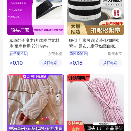
嘉谦鞋子魔术贴 优质尼龙材
联创 厂家可调节带孔扣眼松
质 耐寒耐用 设计独特
紧带 尿布儿童孕妇黑白家用
裤子弹性腰带
鞋子魔术贴
东莞市横
弹性松紧带
瑞安市宝
沥嘉谦胶
盛织带有
可调节带孔扣眼松紧带
0.10
0.15
拨打电话
贴制品厂
拨打电话
限公司
￥
￥