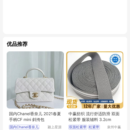
优品推荐
国内Chanel香奈儿 2021春夏
中赢纺织 流行舒适防滑 双面
手柄CF mini 斜挎包
松紧带 服装辅料 3.2cm
国内Chanel香奈儿
颍上星源
双面松紧带
松紧带
泉州中赢