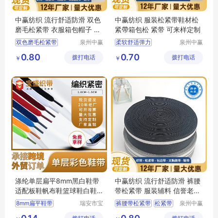
中赢纺织 流行舒适防滑 双色
中赢纺织 服装松紧带鞋材松
磨毛松紧带 衣服箱包帽子 3.
紧帶箱包松 紧带 可来样定制
2cm
双色磨毛松紧带
泉州中赢
柔软舒适弹力
泉州中赢
纺织科技
纺织科技
松紧带
衣服箱包帽子
双面磨毛款松紧带
0.80
0.70
拨打电话
有限公司
拨打电话
有限公司
￥
￥
中赢纺织
松紧带
肩带
内衣带
流行舒适防滑
涤纶单层扁平8mm黑白鞋带
中赢纺织 流行舒适防滑 裤腰
适配板鞋帆布鞋篮球鞋白鞋aj
带松紧带 服装辅料 信誉老厂
运动休闲鞋
家
8mm扁平鞋带
瑞安市宝
裤腰带松紧带
松紧带
泉州中赢
盛织带有
纺织科技
运动休闲鞋鞋带
服装辅料
中赢纺织