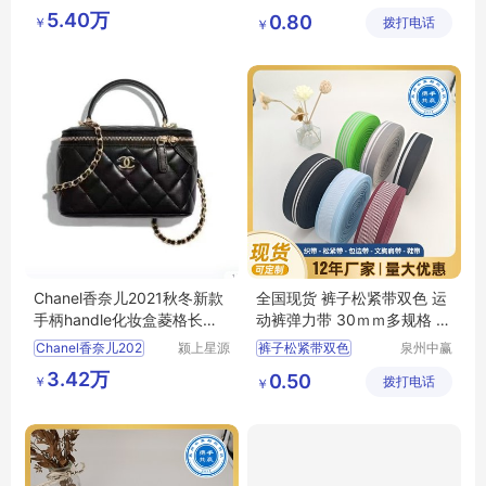
科技发展
纺织科技
服装辅料
中赢纺织
5.40万
0.80
￥
有限公司
拨打电话
有限公司
￥
流行舒适防滑
Chanel香奈儿2021秋冬新款
全国现货 裤子松紧带双色 运
手柄handle化妆盒菱格长盒
动裤弹力带 30ｍｍ多规格 可
子羊皮亮金扣
定制
Chanel香奈儿202
颍上星源
裤子松紧带双色
泉州中赢
科技发展
纺织科技
裤腰带
松紧带
3.42万
0.50
￥
有限公司
拨打电话
有限公司
￥