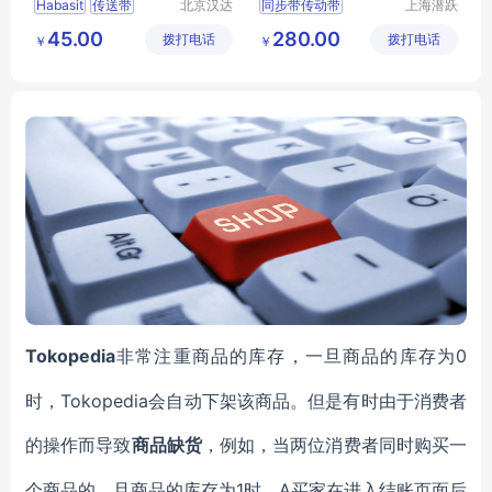
Habasit
传送带
北京汉达
同步带传动带
上海潜跃
森机械技
传动科技
同步带
传动带
45.00
280.00
拨打电话
术有限公
拨打电话
有限公司
￥
￥
Habasit传动带
司
Tokopedia
0
非常注重商品的库存，一旦商品的库存为
时，Tokopedia会自动下架该商品。但是有时由于消费者
的操作而导致
商品缺货
，例如，当两位消费者同时购买一
1时，A买家在进入结账页面后
个商品的，且商品的库存为