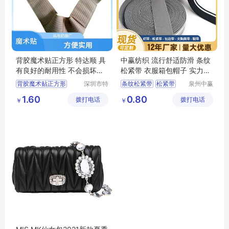
背胶魔术贴正方形 特达顺 具
中赢纺织 流行舒适防滑 条纹
有良好的耐用性 不会损坏绑
松紧带 衣服箱包帽子 实力老
定物体
厂
背胶魔术贴正方形
深圳市特
条纹松紧带
松紧带
泉州中赢
达顺纺织
纺织科技
魔术贴3M
救生绑带
衣服箱包帽子
1.60
0.80
拨打电话
品有限公
拨打电话
有限公司
￥
￥
无人机电池绑带
中赢纺织
司
背对背魔术贴
流行舒适防滑