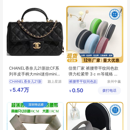
CHANEL香奈儿21新款CF系
信誉厂家 裤腰带平纹间色款
列羊皮手柄大mini迷你minicf
弹力松紧带 3ｃｍ等规格 按
手环包handle
需定制
CHANEL香奈儿21新
颍上星源
裤腰带平纹间色款
泉州中赢
科技发展
纺织科技
裤腰带
松紧带
5.47万
0.50
￥
有限公司
拨打电话
有限公司
￥