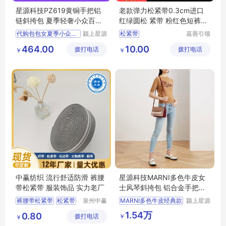
星源科技PZ619黄铜手把铝
老款弹力松紧带0.3cm进口
链斜挎包 夏季轻奢小众百搭
红绿圆松 紧带 粉红色短裤双
迷你小包
色
代购包包女夏季小众百搭2
颍上星源
松紧带
嘉善引领
科技发展
服饰辅料
464.00
10.00
拨打电话
有限公司
拨打电话
厂(普通
￥
￥
合伙)
中赢纺织 流行舒适防滑 裤腰
星源科技MARNI多色牛皮女
带松紧带 服装饰品 实力老厂
士风琴斜挎包 铝合金手把现
货全国供应
裤腰带松紧带
松紧带
泉州中赢
MARNI多色牛皮经典款
颍上星源
纺织科技
科技发展
服装饰品
中赢纺织
1.54万
0.80
￥
拨打电话
有限公司
有限公司
￥
流行舒适防滑