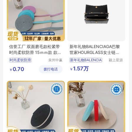
信誉工厂 双面磨毛款松紧带
新年礼物BALENCIAGA巴黎
时尚柔软防滑 15ｍｍ款 款式
世家HOURGLASS女士链条
多样
钱包沙漏包
时尚柔软防滑
泉州中赢
新年礼物BALENCIA
颍上星源
纺织科技
科技发展
双面磨毛款松紧带
1.57万
0.70
￥
拨打电话
有限公司
有限公司
￥
松紧带
肩带
内衣带