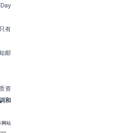
 Day
只有
知邮
质资
训和
本网站
om，