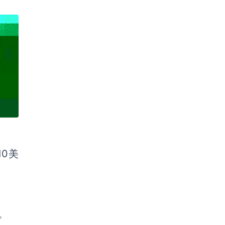
10美
。