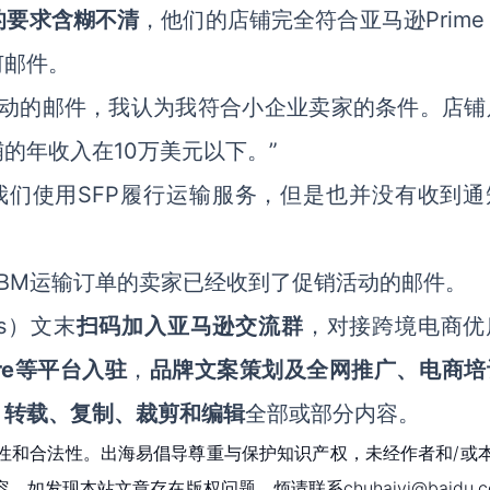
Prime
的要求含糊不清
，他们的店铺完全符合亚马逊
何邮件。
活动的邮件，我认为我符合小企业卖家的条件。店铺
的年收入在10万美元以下。”
我们使用SFP履行运输服务，但是也并没有收到通
FBM运输订单的卖家已经收到了促销活动的邮件。
ws）文末
扫码
加
入
亚马逊
交流群
，对接跨境电商优
ibre等平台入驻
，
品牌文案策划及全网推广、电商培
、转载、复制、裁剪和编辑
全部或部分内容。
性和合法性。出海易倡导尊重与保护知识产权，未经作者和/或
现本站文章存在版权问题，烦请联系chuhaiyi@baidu.c