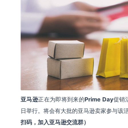
Prime Day
亚马逊
正在为即将到来的
促销
日举行。将会有大批的亚马逊卖家参与该
扫码
，
加
入
亚马逊
交流群
）