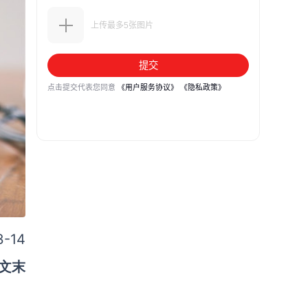
-14
文末