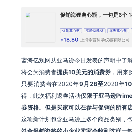
促销海狸离心瓶，一包是6个 1
促销离心瓶
实验室耗材
海狸离心瓶
18.80
上海希言科学仪器有限公司
￥
蓝海亿观网从亚马逊今日发表的声明中了
10美元的消费券
将会为消费者
提供
，用来
2020年
9月28至
2020年
1
只要消费者在
得，此次福利返券活动
Pr
仅限于亚马逊
券资格。但是买家可以在参与促销的所有店铺中
这项新计划包含亚马逊上多个商品类别，
符合促销资格的小企业卖家会收到这样一