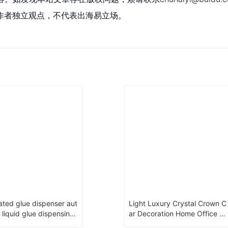
作者独立观点，不代表出海易立场。
ted glue dispenser aut
Light Luxury Crystal Crown C
 liquid glue dispensing
ar Decoration Home Office Ai
ne
Frenshener Crystal Car Perfu