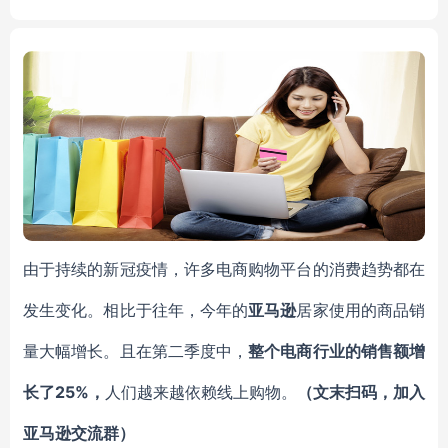
or Copper, brass sheet
由于持续的新冠疫情，许多电商购物平台的消费趋势都在
发生变化。相比于往年，今年的
亚马逊
居家使用的商品销
量大幅增长。且在第二季度中，
整个电商行业的销售额增
25%，
长了
人们越来越依赖线上购物。
（
文末扫码
，
加
入
亚马逊
交流群
）