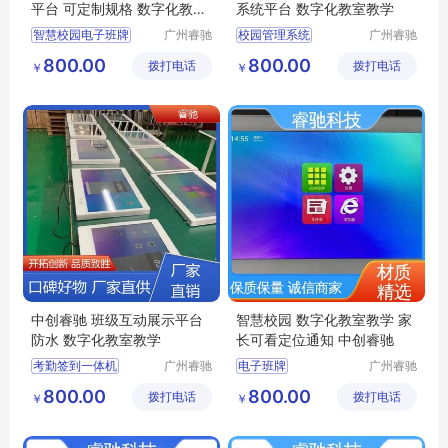
平台 可定制规格 数字化教室
系统平台 数字化教室教学
教学
智慧校园电子班牌
广州睿驰
校园管理系统
广州睿驰
科技有限
科技有限
智慧校园智能数字电子班牌一体机壁挂测温考勤系统
电子班牌触摸一体机
800.00
800.00
拨打电话
公司
拨打电话
公司
￥
￥
智慧校园电话电子班牌
考勤统计电子班牌
教务系统管理
签到系统系统
智慧系统壁挂一体机
班级互动展示平台
中创睿驰 班级互动展示平台
智慧校园 数字化教室教学 家
防水 数字化教室教学
长可看定位通知 中创睿驰
考勤签到一体机
广州睿驰
电子班牌
广州睿驰
科技有限
科技有限
液晶智慧校园一体机
多媒体终端交互一体机
800.00
800.00
拨打电话
公司
拨打电话
公司
￥
￥
信息互通系统
家长接送管理平台
考勤统计电子班牌
班级互动展示平台
智能测温班级班牌