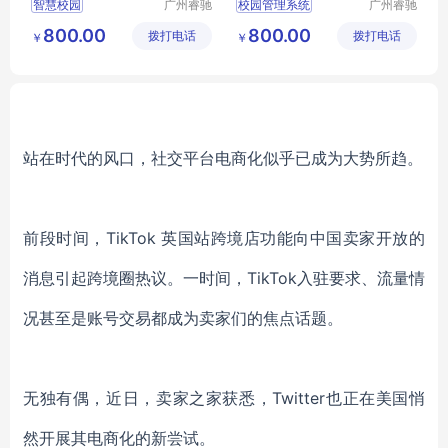
智慧校园
广州睿驰
校园管理系统
广州睿驰
科技有限
科技有限
自助测温系统
校园文化建设系统
800.00
800.00
拨打电话
公司
拨打电话
公司
￥
￥
人脸识别考勤打卡一体化管理系统触摸一体机
数字化教室教学
班级互动展示平台
班级互动展示平台
校园文化建设系统
触摸屏电子班牌
站在时代的风口，社交平台电商化似乎已成为大势所趋。
前段时间，TikTok 英国站跨境店功能向中国卖家开放的
消息引起跨境圈热议。一时间，TikTok入驻要求、流量情
况甚至是账号交易都成为卖家们的焦点话题。
无独有偶，近日，卖家之家获悉，Twitter也正在美国悄
然开展其电商化的新尝试。