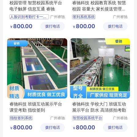
校园管理 智慧校园系统平台
睿驰科技 校园教育系统 智慧
电子触屏 信息互通 睿驰
校园 容量大 家长接送管理平
台
人脸识别考勤打卡一体化管理系统触摸一体机
广州睿驰
签到系统系统
广州睿驰
科技有限
科技有限
数字化教室教学
电子班牌
800.00
800.00
拨打电话
公司
拨打电话
公司
￥
￥
班级打卡报到电子班牌
班级互动展示平台
智慧校园电话电子班牌
智慧校园电子班牌
班级互动展示平台
自助测温系统
睿驰科技 班级互动展示平台
睿驰科技 学校大门 班级互动
课堂考勤 指纹签到
展示平台 防水 高清抓拍考勤
指纹签到系统
广州睿驰
智慧校园系统平台
广州睿驰
科技有限
科技有限
触摸屏电子班牌
液晶电子班牌
800.00
800.00
拨打电话
公司
拨打电话
公司
￥
￥
数字化教室教学
校园管理系统
多媒体终端交互一体机
教务系统管理