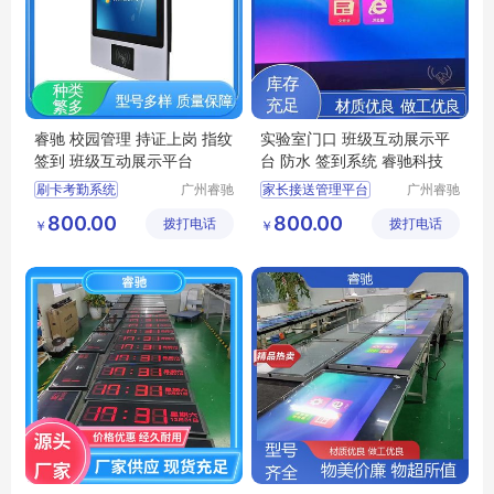
睿驰 校园管理 持证上岗 指纹
实验室门口 班级互动展示平
签到 班级互动展示平台
台 防水 签到系统 睿驰科技
刷卡考勤系统
广州睿驰
家长接送管理平台
广州睿驰
科技有限
科技有限
智慧校园
教务系统管理
800.00
800.00
拨打电话
公司
拨打电话
公司
￥
￥
智慧校园电话电子班牌
数字化教室教学
智慧系统壁挂一体机
校园文化建设系统
液晶电子班牌
信息互通系统