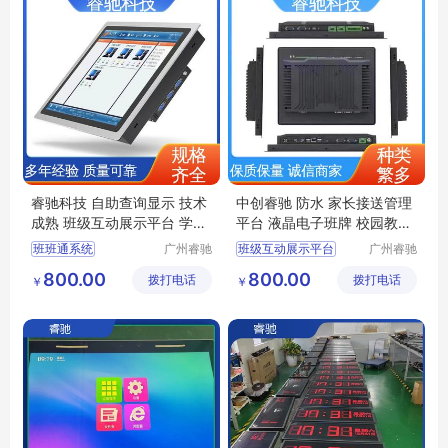
睿驰科技 自助查询显示 技术
中创睿驰 防水 家长接送管理
成熟 班级互动展示平台 学校
平台 液晶电子班牌 校园教育
大门
系统
班班通系统
广州睿驰
班级互动展示平台
广州睿驰
科技有限
科技有限
多媒体电子班牌
数字化教室教学
800.00
800.00
拨打电话
公司
拨打电话
公司
￥
￥
数字化教室教学
电子班牌触摸一体机
智慧校园
智慧校园电子班牌门牌一体机
智慧校园教室幼儿园ic刷卡器人脸识别机
智慧校园系统平台