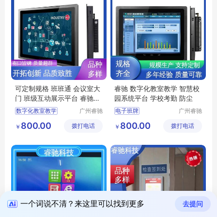
可定制规格 班班通 会议室大
睿驰 数字化教室教学 智慧校
门 班级互动展示平台 睿驰科
园系统平台 学校考勤 防尘
技
数字化教室教学
广州睿驰
电子班牌
广州睿驰
科技有限
科技有限
智慧校园电子班牌
刷卡考勤系统
800.00
800.00
拨打电话
公司
拨打电话
公司
￥
￥
人脸识别考勤打卡一体化管理系统触摸一体机
触摸屏电子班牌
电容触摸屏电子班牌
班级互动展示平台
教务系统管理
教务系统管理
一个词说不清？来这里可以找到更多
去提问