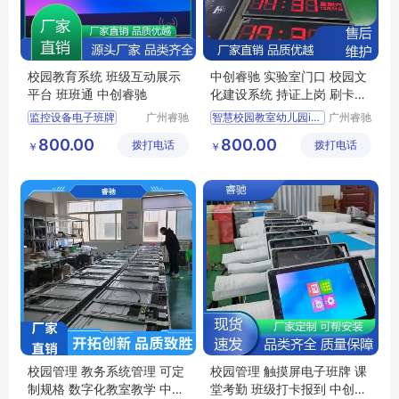
校园教育系统 班级互动展示
中创睿驰 实验室门口 校园文
平台 班班通 中创睿驰
化建设系统 持证上岗 刷卡考
勤
监控设备电子班牌
广州睿驰
智慧校园教室幼儿园ic刷卡器人脸识别机
广州睿驰
科技有限
科技有限
触摸屏软件签到
校园信息发布系统
800.00
800.00
拨打电话
公司
拨打电话
公司
￥
￥
班级触控考勤一体机
班级触控考勤一体机
智慧校园电子班牌
液晶电子班牌
智慧校园
班级互动展示平台
校园管理 教务系统管理 可定
校园管理 触摸屏电子班牌 课
制规格 数字化教室教学 中创
堂考勤 班级打卡报到 中创睿