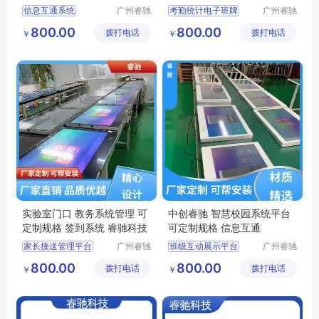
睿驰
驰
信息互通系统
广州睿驰
考勤统计电子班牌
广州睿驰
科技有限
科技有限
班级互动展示平台
智慧系统壁挂一体机
800.00
800.00
拨打电话
公司
拨打电话
公司
￥
￥
校园信息发布系统
数字化教室教学
智慧校园智能数字电子班牌一体机壁挂测温考勤系统
液晶智慧校园一体机
触摸屏电子班牌
班级互动展示平台
实验室门口 教务系统管理 可
中创睿驰 智慧校园系统平台
定制规格 签到系统 睿驰科技
可定制规格 信息互通
家长接送管理平台
广州睿驰
班级互动展示平台
广州睿驰
科技有限
科技有限
触摸屏软件签到
电子班牌一体机
800.00
800.00
拨打电话
公司
拨打电话
公司
￥
￥
智能测温班级班牌
触屏电子班牌
智慧校园电子班牌
校园文化建设系统
班级互动展示平台
多媒体终端交互一体机