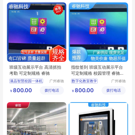
液晶智慧校园一体机
指纹签到系统
班级互动展示平台 高清抓拍
指纹签到 班级互动展示平台
考勤 可定制规格 睿驰
可定制规格 校园管理 睿驰科
技
液晶智慧校园一体机
广州睿驰
数字化教室教学
广州睿驰
科技有限
科技有限
智慧校园系统平台
智慧校园电子班牌
800.00
800.00
拨打电话
公司
拨打电话
公司
￥
￥
电子班牌触摸一体机
班级打卡报到电子班牌
校园文化建设系统
智慧校园
电子班牌
数字化教室教学