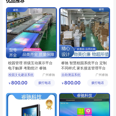
优品推荐
校园管理 班级互动展示平台
睿驰 智慧校园系统平台 定制
电子触屏 考勤统计 睿驰
不同样式 家长接送管理平台
校园文化建设系统
广州睿驰
自助测温系统
广州睿驰
科技有限
科技有限
校园管理系统
家长接送管理平台
800.00
800.00
拨打电话
公司
拨打电话
公司
￥
￥
液晶电子班牌
监控设备电子班牌
教务系统管理
班级互动展示平台
智慧校园
电子班牌触摸一体机