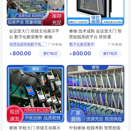
会议室大门 班级互动展示平
睿驰 技术成熟 会议室大门 智
台 数字化教室教学 睿驰
慧校园系统平台 班班通
智慧校园智能数字电子班牌一体机壁挂测温考勤系统
广州睿驰
数字化教室教学
广州睿驰
科技有限
科技有限
考勤签到一体机
智慧校园
800.00
800.00
拨打电话
公司
拨打电话
公司
￥
￥
班级互动展示平台
校园管理系统
自助查询显示
考勤签到一体机
家长接送管理平台
班级互动展示平台
睿驰 学校大门 班级互动展示
中创睿驰 校园考勤 智慧校园