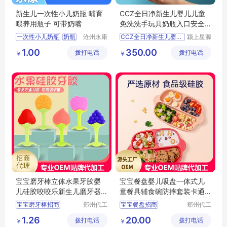
新生儿一次性小儿奶瓶 哺育
CCZ全日净新生儿婴儿儿童
喂养用瓶子 可带奶嘴
免洗洗手玩具奶瓶入口安全
消毒液补充装
一次性小儿奶瓶
奶瓶
沧州永康
CCZ全日净新生儿婴儿儿
颍上星源
医药用品
科技发展
1.00
350.00
拨打电话
有限公司
拨打电话
有限公司
￥
￥
宝宝磨牙棒立体水果牙胶婴
宝宝餐盘婴儿吸盘一体式儿
儿硅胶咬咬乐新生儿磨牙器
童餐具辅食碗防摔套装卡通
安抚咬胶玩具招商代理 定制
分格招商代理定制批发
宝宝磨牙棒招商
郑州代工
宝宝餐盘招商
郑州代工
批发
帮网络科
帮网络科
水果牙胶代理
婴儿餐盘代理
1.26
20.00
拨打电话
技有限公
拨打电话
技有限公
￥
￥
硅胶咬咬乐定制
婴儿餐盘定制