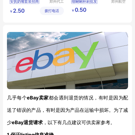
安抚奶嘴套装招商
郑州代工
细唰唰杯刷批发
郑州航空
帮网络科
港区芙乐
安抚奶嘴套装代理
亚马逊四件套瓶刷
0.50
2.50
￥
拨打电话
技有限公
鑫日用百
￥
卡通安抚奶嘴代理
水杯清洁刷
奶瓶刷
司
货店
硅胶安抚奶嘴招商
安睡玩嘴代理
eBay卖家
几乎每个
都会遇到
退货
的情况，有时是因为配
送了错误的产品，有时是因为产品在运输中损坏。为了减
eBay退货请求
少
，以下有几点建议可供卖家参考。
1.
listing信息准确。
保证