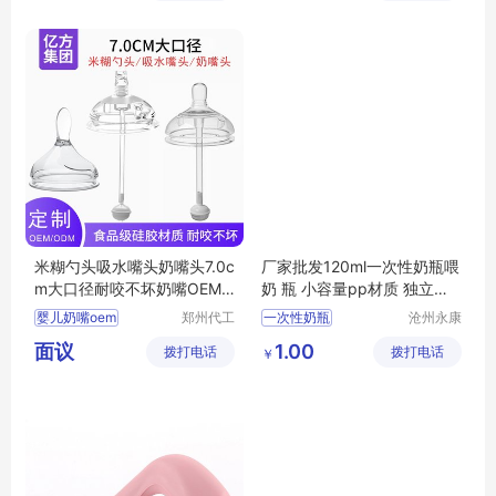
司
司
磨牙器招商
儿童餐具批发
咬胶玩具招商
儿童餐具招商
米糊勺头吸水嘴头奶嘴头7.0c
厂家批发120ml一次性奶瓶喂
m大口径耐咬不坏奶嘴OEM
奶 瓶 小容量pp材质 独立包
代工
装
婴儿奶嘴oem
郑州代工
一次性奶瓶
沧州永康
帮网络科
医药用品
婴儿奶嘴贴牌
面议
1.00
拨打电话
技有限公
拨打电话
有限公司
￥
婴儿奶嘴代加工
司
宝宝奶嘴贴牌
宝宝奶嘴代工