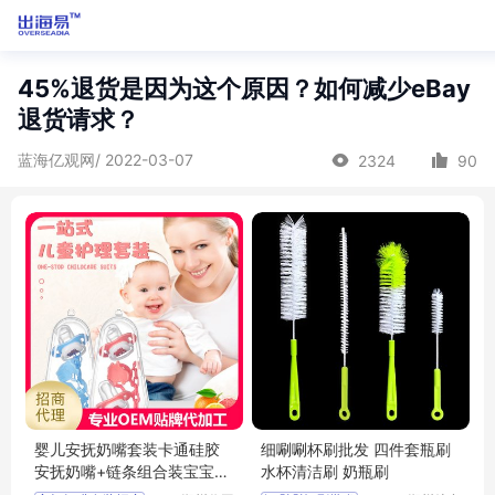
45%退货是因为这个原因？如何减少eBay
退货请求？
蓝海亿观网/ 2022-03-07
2324
90
婴儿安抚奶嘴套装卡通硅胶
细唰唰杯刷批发 四件套瓶刷
安抚奶嘴+链条组合装宝宝安
水杯清洁刷 奶瓶刷
睡玩嘴招商代理 批发定制