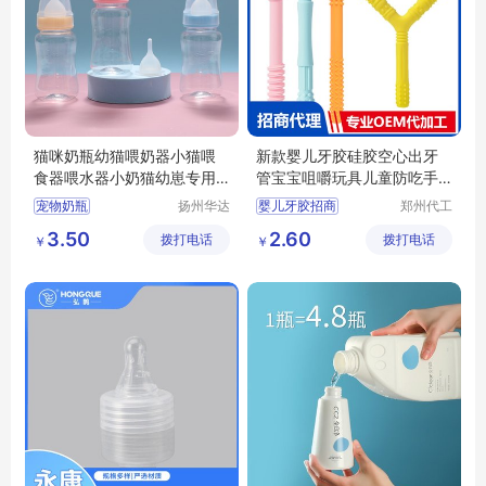
猫咪奶瓶幼猫喂奶器小猫喂
新款婴儿牙胶硅胶空心出牙
食器喂水器小奶猫幼崽专用
管宝宝咀嚼玩具儿童防吃手
奶嘴宠物用品
磨牙棒招商代理 定制批发
宠物奶瓶
扬州华达
婴儿牙胶招商
郑州代工
塑料制品
帮网络科
宝宝咀嚼玩具代理
3.50
2.60
拨打电话
制造有限
拨打电话
技有限公
￥
￥
防吃手磨牙棒批发
公司
司
宝宝牙胶定制
硅胶牙膏代理