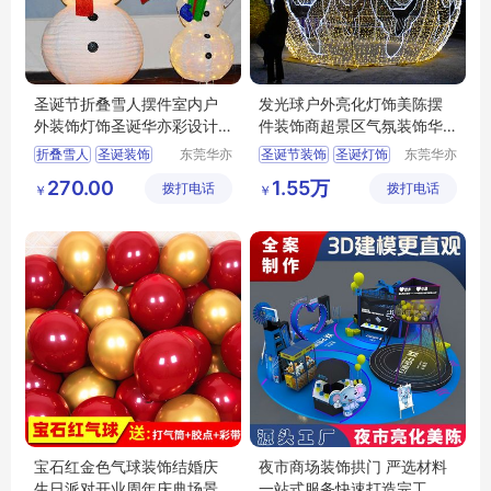
圣诞节折叠雪人摆件室内户
发光球户外亮化灯饰美陈摆
外装饰灯饰圣诞华亦彩设计
件装饰商超景区气氛装饰华
制作出口
亦彩制作
折叠雪人
圣诞装饰
东莞华亦
圣诞节装饰
圣诞灯饰
东莞华亦
彩景观工
彩景观工
圣诞雪人
雪人灯饰
灯光节装饰
270.00
1.55万
拨打电话
艺有限公
拨打电话
艺有限公
￥
￥
圣诞装饰出口
彩灯装饰灯
夜景灯饰
司
司
宝石红金色气球装饰结婚庆
夜市商场装饰拱门 严选材料
生日派对开业周年庆典场景
一站式服务快速打造完工