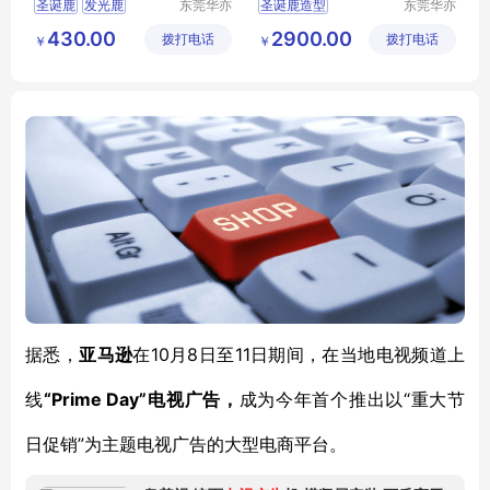
圣诞鹿
发光鹿
东莞华亦
圣诞鹿造型
东莞华亦
彩景观工
彩景观工
圣诞装饰
婚庆装饰
圣诞节装饰
430.00
2900.00
拨打电话
艺有限公
拨打电话
艺有限公
￥
￥
户外装饰
圣诞节节日布置
司
司
大型圣诞鹿定制
圣诞节氛围装饰
10月8日至11日期间，在当地电视频道上
据悉，
亚马逊
在
线
“Prime Day”电视广告，
“重大节
成为今年首个推出以
日促销”为主题电视广告的大型电商平台。