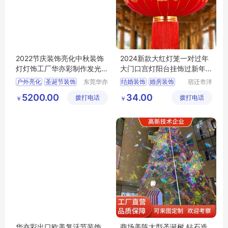
2022节庆装饰亮化中秋装饰
2024新款大红灯笼一对过年
灯灯饰工厂华亦彩制作发光
大门口宫灯阳台挂饰过新年
光雕造型彩灯
户外装饰吊灯
户外亮化
圣诞节装饰
东莞华亦
结婚装饰
婚房装饰
宿迁市洋
彩景观工
河新区云
圣诞树
发光树
婚庆装饰
5200.00
34.00
拨打电话
艺有限公
拨打电话
淑慧电子
￥
￥
led彩灯
结婚气球装饰
司
商务中心
喜庆气球灯笼装饰
华亦彩出口欧美复活节装饰
商场美陈大型圣诞树 钻石造