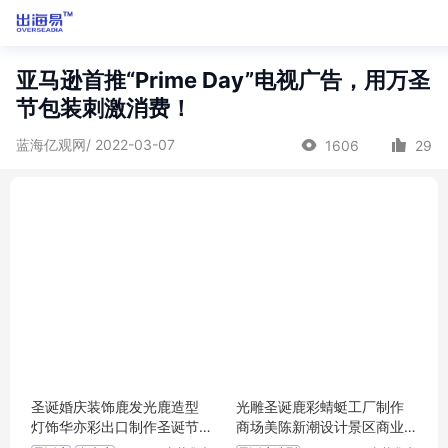
亚马逊首推“Prime Day”电视广告，用万圣
节包装刺激消费！
蓝海亿观网/ 2022-03-07
1606
29
圣诞婚庆装饰鹿发光鹿造型
光雕圣诞鹿彩蜻蜓工厂制作
灯饰华亦彩出口制作圣诞节
商场美陈新潮设计景区商业
折叠装饰灯
氛围摆件装饰