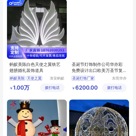
蚂蚁美陈白色天使之翼铁艺
圣诞节灯饰制作公司华亦彩
翅膀婚礼装饰道具
免费设计出口欧美万圣节复
活节装饰灯
蚂蚁美陈
天使之翼
淮安蚂蚁
圣诞灯饰厂家
东莞华亦
道具设计
彩景观工
铁艺翅膀
圣诞节彩灯
圣诞灯饰
1.00万
6200.00
拨打电话
制作有限
拨打电话
艺有限公
￥
￥
婚礼装饰道具
白色
圣诞工厂
圣诞节装饰
公司
司