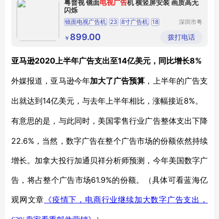
粤普视 镜面
电视广告
机 横竖屏安装 画质高无
闪烁
镜面电视广告机
23
8寸广告机
18
深圳市粤
普科技有
5寸广告机
15
6寸高清液晶壁挂广告机
限公司
899.00
拨打电话
￥
75寸双面广告机
2020上半年广告支出至14亿美元，同比增长8%
亚马逊
外媒报道，亚马逊今年
加大了广告预算
，上半年的广告支
14亿美元，与去年上半年相比，涨幅接近8%。
出就达到
有意思的是，与此同时，美国零售行业广告整体支出下降
22.6%，当然，数字广告在整个广告市场的份额依然持续
增长。加拿大投行加通贝祥分析师预测，今年美国数字广
告，将占整个广告市场61.9%的份额。（具体可看蓝海亿
观网文章
《疫情下，电商行业继续加大数字广告支出，