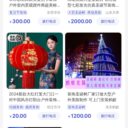
户外室内景观摆件商超美称
型七彩发光仿真圣诞节装饰
造型灯饰
凡蒂洛厂家
复活节装饰
东莞华亦
大型圣诞树
商场美陈
山东凡蒂
彩景观工
洛工艺品
万圣节装饰
钻石造型
圣诞节装饰
300.00
2000.00
拨打电话
艺有限公
拨打电话
有限公司
￥
￥
圣诞节装饰
司
欧美节日灯饰
灯饰出口
2024新款大红灯笼大门口一
装饰圣诞树厂家订做大型户
对中国风吊灯阳台户外装饰
外美陈制作 可上门安装蚂蚁
过年新年挂饰
结婚装饰
婚房装饰
宿迁市洋
装饰圣诞树
淮安蚂蚁
河新区云
道具设计
婚庆装饰
20.00
1200.00
拨打电话
淑慧电子
拨打电话
制作有限
￥
￥
结婚气球装饰
商务中心
公司
喜庆气球灯笼装饰