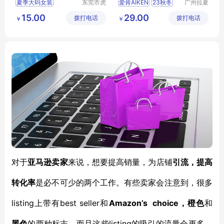
夏季大码女装
东莞市虎
爱肯AIKEN
23秋冬
广州拉夏
门转转服
贝尼服饰
夏季大码服装
大码时尚女装品牌
15.00
29.00
拨打电话
饰经营部
拨打电话
商行
￥
￥
夏季大码韩版女装
爱品沙
恩裳
对于
亚马逊卖家
来说，想要提高销量，为店铺
引流，提高
转化率
是必不可少的两个工作。有些卖家会注意到，很多
listing上带有best seller和
Amazon’s choice，橙色
和
listing的吸引的流量会更多。
黑色
的两种标志，而且这些