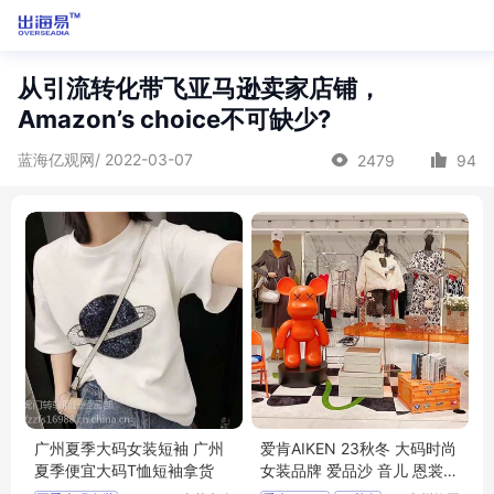
从引流转化带飞亚马逊卖家店铺，
Amazon’s choice不可缺少?
蓝海亿观网/ 2022-03-07
2479
94
广州夏季大码女装短袖 广州
爱肯AIKEN 23秋冬 大码时尚
夏季便宜大码T恤短袖拿货
女装品牌 爱品沙 音儿 恩裳
珂尼莎曼 批发