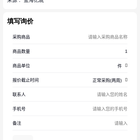
来源：
蓝海亿观
填写询价