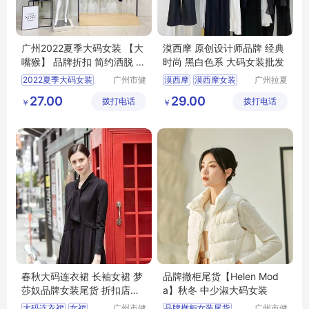
广州2022夏季大码女装 【大
漠西摩 原创设计师品牌 经典
嘴猴】 品牌折扣 简约洒脱 年
时尚 黑白色系 大码女装批发
轻可爱
2022夏季大码女装
广州市健
漠西摩
漠西摩女装
广州拉夏
凡服饰有
贝尼服饰
品牌折扣
简约洒脱
原创设计师品牌
27.00
29.00
拨打电话
限公司
拨打电话
商行
￥
￥
大码女装批发
春秋大码连衣裙 长袖女裙 梦
品牌撤柜尾货【Helen Mod
莎奴品牌女装尾货 折扣店跑
a】秋冬 中少淑大码女装
量女装单品
大码连衣裙
女裙
广州市健
品牌撤柜女装尾货
广州市健