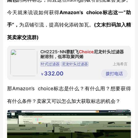
今天就来说说如何获得
Amazon’s choice标志这一“助
手”，
(文末扫码加入精
为店铺引流，提高转化添砖加瓦。
英卖家交流群)
CH2225-NN赛默飞
Choice
尼龙针头过滤器
耐溶剂，低萃取聚丙烯
针式过滤器
尼龙针头过滤器
上海希言
科学仪器
赛默飞针头过滤器
针头过滤器
过滤器
有限公司
332.00
拨打电话
￥
Amazon’s choice标志是什么？有什么用？想要获得
那
有什么条件？卖家又可以怎么加大获取标志的机会？