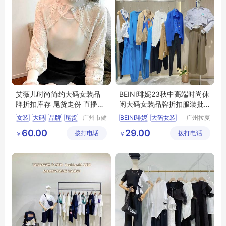
艾薇儿时尚简约大码女装品
BEINI琲妮23秋中高端时尚休
牌折扣库存 尾货走份 直播拿
闲大码女装品牌折扣服装批
货服装市场
发直播实体
女装
大码
品牌
尾货
广州市健
BEINI琲妮
大码女装
广州拉夏
凡服饰有
贝尼服饰
直播
品牌折扣
直播实体
60.00
29.00
拨打电话
限公司
拨打电话
商行
￥
￥
服装批发