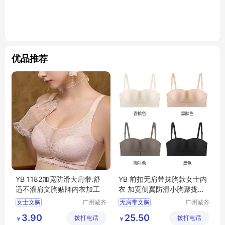
优品推荐
YB 1182加宽防滑大肩带.舒
YB 前扣无肩带抹胸款女士内
适不溜肩文胸贴牌内衣加工
衣 加宽侧翼防滑小胸聚拢女
文胸 DYT1011
女士文胸
广州诚齐
无肩带文胸
广州诚齐
服饰有限
服饰有限
3.90
25.50
拨打电话
公司
拨打电话
公司
￥
￥