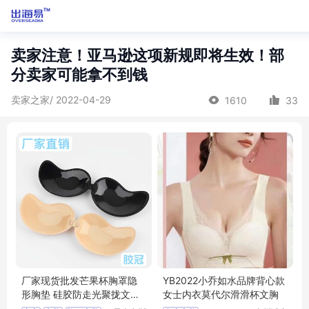
卖家注意！亚马逊这项新规即将生效！部
分卖家可能拿不到钱
卖家之家/ 2022-04-29
1610
33
厂家现货批发芒果杯胸罩隐
YB2022小乔如水品牌背心款
形胸垫 硅胶防走光聚拢文胸
女士内衣莫代尔滑滑杯文胸
乳贴