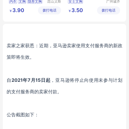
内衣
文胸
隐形文胸
昆山义斯
女士文胸
广州诚齐
莱电子有
服饰有限
3.90
3.50
拨打电话
限公司
拨打电话
公司
￥
￥
卖家之家获悉：近期，亚马逊卖家使用支付服务商的新政
策即将生效。
自
2021年7月15日起
，亚马逊将停止向使用未参与计划
的支付服务商的卖家付款。
公告截图如下：