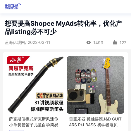
想要提高Shopee MyAds转化率，优化产
品listing必不可少
蓝海亿观网/ 2022-03-11
1493
127
萨克斯便携式萨克斯风迷你
雷霆乐器 孤独摇滚J&D GUIT
小单簧管笛子儿童自学简易
ARS P/J BASS 初学者电贝司
吹管乐器
JD贝斯