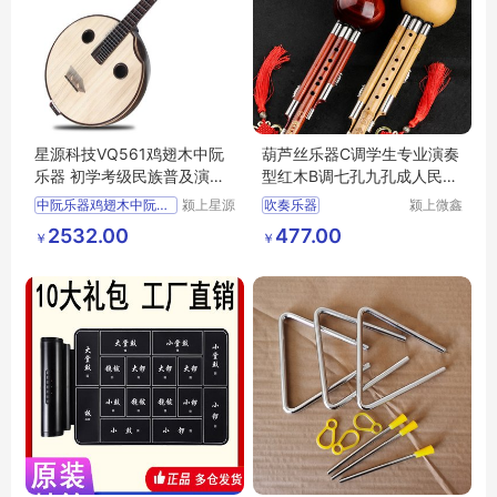
星源科技VQ561鸡翅木中阮
葫芦丝乐器C调学生专业演奏
乐器 初学考级民族普及演出
型红木B调七孔九孔成人民族
阮琴CS893
吹奏乐器
中阮乐器鸡翅木中阮初学考
颍上星源
吹奏乐器
颍上微鑫
科技发展
电子商务
2532.00
477.00
￥
￥
有限公司
有限公司