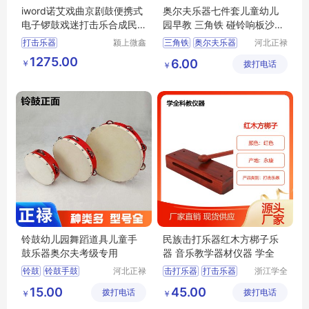
iword诺艾戏曲京剧鼓便携式
奥尔夫乐器七件套儿童幼儿
电子锣鼓戏迷打击乐合成民
园早教 三角铁 碰铃响板沙锤
族戏剧乐器
铃鼓
打击乐器
颍上微鑫
三角铁
奥尔夫乐器
河北正禄
电子商务
教学设备
儿童乐器
幼儿园早教
1275.00
6.00
￥
有限公司
拨打电话
制造有限
￥
三角铁乐器
公司
铃鼓幼儿园舞蹈道具儿童手
民族击打乐器红木方梆子乐
鼓乐器奥尔夫考级专用
器 音乐教学器材仪器 学全
铃鼓
铃鼓手鼓
河北正禄
击打乐器
打击乐器
浙江学全
教学设备
科教仪器
手鼓乐器
红木方梆子
15.00
45.00
拨打电话
制造有限
拨打电话
有限公司
￥
￥
奥尔夫打击乐器
儿童击打乐器
公司
舞蹈教具
民族乐器