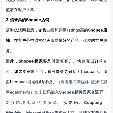
使潜在客户下单。
3.
Shopee店铺
信誉高的
ratings高的
Shopee店
蓝海亿观网获悉，销售业绩和评级
铺
，在客户心中通常代表着质量好的产品、优质的客户服
务。
Shopee卖家
因此，
要及时回复客户、快速完成订单交
feedback。负
付，如果卖家做不到，很可能会导致负面
面feedback将会影响评级。
-蓝海亿观
（跨境电商新媒体
网egainnews）文末
Shopee
扫码加入
精英卖家交流群
，
Coupang
对接跨境电商优质资源。
沃尔玛、
、
Wayfair
MercadoLibre等平台入驻
、
，
品牌文案策划及