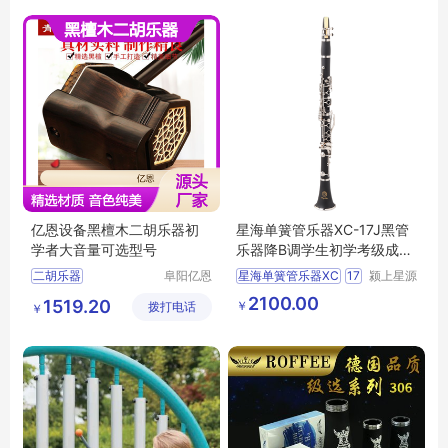
亿恩设备黑檀木二胡乐器初
星海单簧管乐器XC-17J黑管
学者大音量可选型号
乐器降B调学生初学考级成人
入门乐团
二胡乐器
阜阳亿恩
星海单簧管乐器XC
17
颍上星源
仪器设备
科技发展
二胡乐器行情
二胡
2100.00
1519.20
￥
拨打电话
有限公司
有限公司
￥
二胡乐器厂家直销
乐器