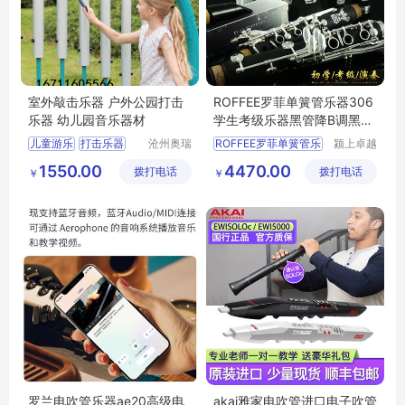
室外敲击乐器 户外公园打击
ROFFEE罗菲单簧管乐器306
乐器 幼儿园音乐器材
学生考级乐器黑管降B调黑管
乐器
儿童游乐
打击乐器
沧州奥瑞
ROFFEE罗菲单簧管乐
颍上卓越
体育器材
电子商务
敲打乐器
1550.00
4470.00
拨打电话
制造有限
拨打电话
有限公司
￥
￥
户外敲击乐器
公司
打击乐器厂家
罗兰电吹管乐器ae20高级电
akai雅家电吹管进口电子吹管