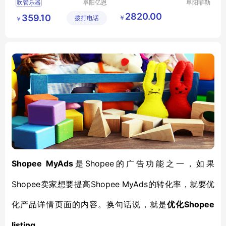
吹管乐器
阜阳亿恩
阜阳菲勒
仪器设备
科技有限
吹管乐器行情
管笛子
2820.00
359.10
￥
拨打电话
有限公司
公司
￥
吹管乐器厂家直销
吹管乐器图片
Shopee MyAds
Shopee的广告功能之一，如果
是
Shopee卖家想要提高Shopee MyAds的转化率，就要优
化产品详情页面的内容。换句话说，就是
Shopee
优化
listing
。