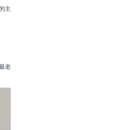
的主
最老