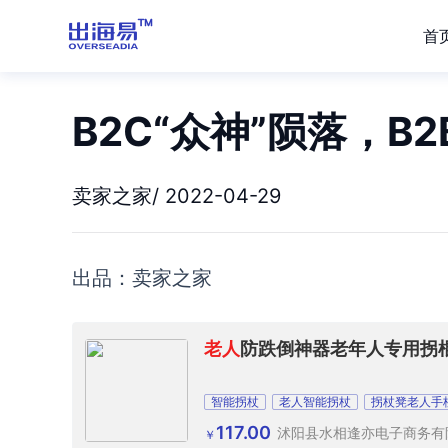
首
B2C“众神”陨落，B2
卖家之家/ 2022-04-29
出品：卖家之家
老人
防跌倒神器老年人专用拐
智能拐杖
老人智能拐杖
拐杖凳老人手
117.00
沭阳县水相逢亦电子商务有
￥