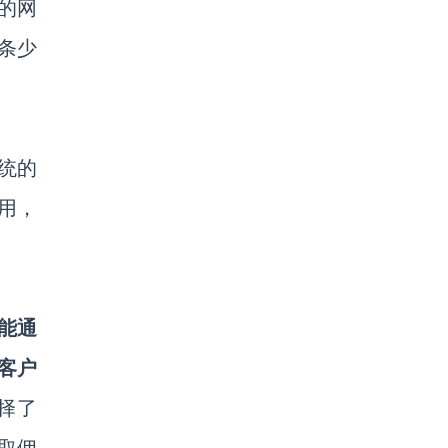
的网
条少
统的
用，
能通
客户
择了
取佣