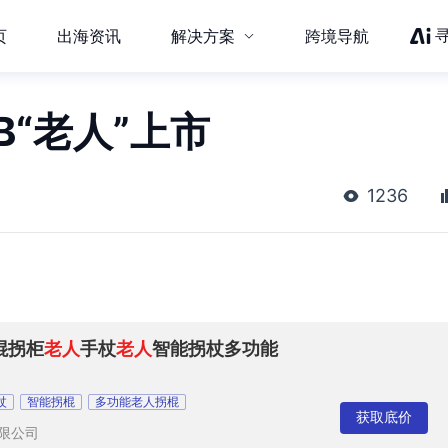
页
出海资讯
解决方案
跨境导航
B“老人”上市
1236
棍拐柜
老人
手杖
老人
智能拐杖多功能
杖
智能拐棍
多功能老人拐棍
获取底价
限公司