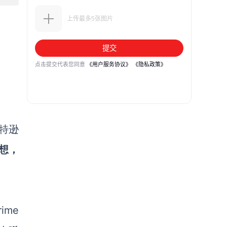
帕特逊
想，
me