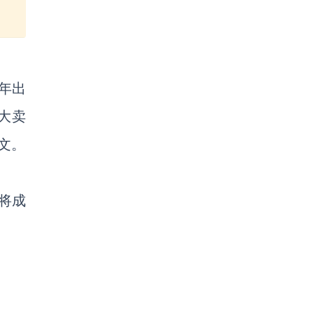
年出
大卖
文。
将成