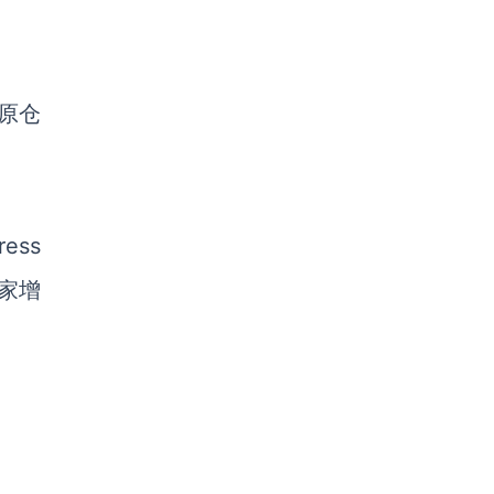
，原仓
ess
卖家增