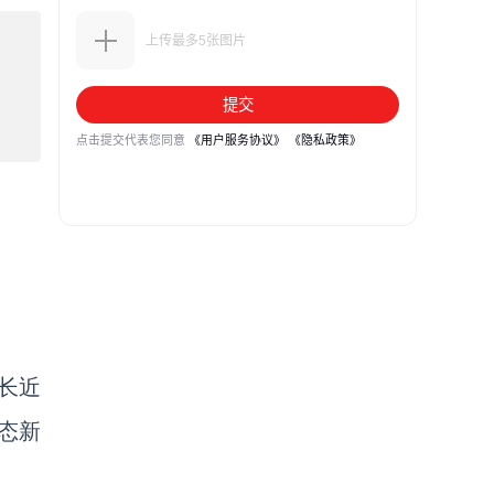
长近
业态新