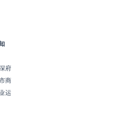
知
深府
市商
业运