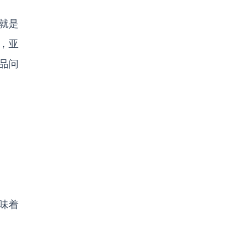
就是
，亚
品问
味着