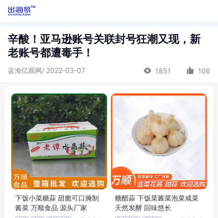
辛酸！亚马逊账号关联封号狂潮又现，新
老账号都遭毒手！
蓝海亿观网/ 2022-03-07
1851
106
下饭小菜糖蒜 甜脆可口腌制
糖醋蒜 下饭菜酱菜泡菜咸菜
酱菜 万顺食品 源头厂家
天然发酵 回味悠长