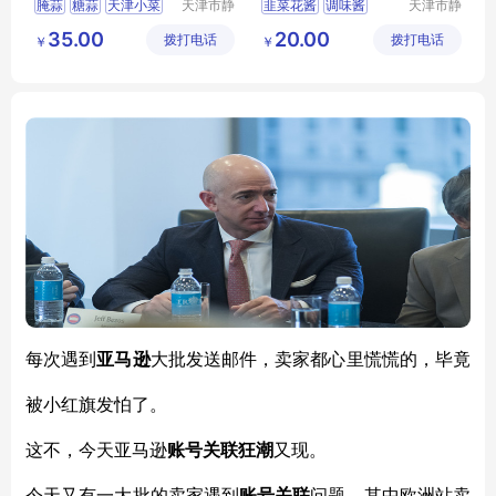
腌蒜
糖蒜
天津小菜
天津市静
韭菜花酱
调味酱
天津市静
海区万顺
海区万顺
天津糖蒜
调味品
35.00
20.00
拨打电话
食品有限
拨打电话
食品有限
￥
￥
公司
公司
每次遇到
亚马逊
大批发送邮件，卖家都心里慌慌的，毕竟
被小红旗发怕了。
这不，今天亚马逊
账号关联狂潮
又现。
今天又有一大批的卖家遇到
账号关联
问题，其中欧洲站卖