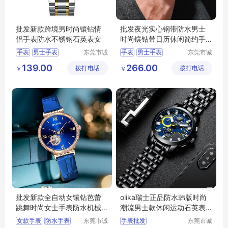
批发新款跨境男时尚镶钻情
批发夜光实心钢带防水男士
侣手表防水不锈钢石英表女
时尚镶钻带日历休闲简约手
表男
手表
男士手表
东莞市诚
手表
男士手表
东莞市诚
敬五金钟
敬五金钟
运动手表
防水手表
运动手表
防水手表
139.00
266.00
拨打电话
表有限公
拨打电话
表有限公
￥
￥
电子表
电子表
司
司
批发新款全自动女镶钻芭蕾
olika瑞士正品防水韩版时尚
跳舞时尚女士手表防水机械
潮流男士款休闲运动石英表
表现货
手表批发
女款手表
防水手表
东莞市诚
手表批发
东莞市诚