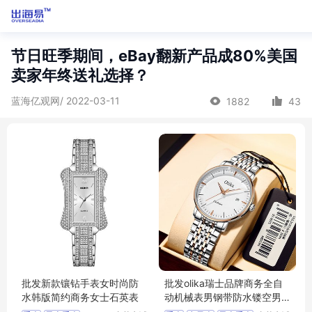
节日旺季期间，eBay翻新产品成80%美国
卖家年终送礼选择？
蓝海亿观网/ 2022-03-11
1882
43
批发新款镶钻手表女时尚防
批发olika瑞士品牌商务全自
水韩版简约商务女士石英表
动机械表男钢带防水镂空男
士机械手表