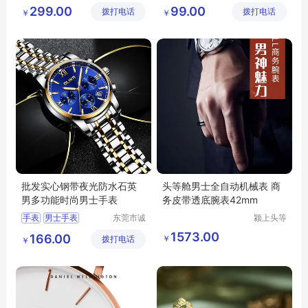
敬五金钟
敬五金钟
手表批发
机械手表
男士手表批发
299.00
99.00
拨打电话
表有限公
拨打电话
表有限公
￥
￥
镶钻手表
运动手表批发
司
司
防水手表批发
电子表批发
批发实心钢带夜光防水石英
头等舱男士全自动机械表 商
男多功能时尚男士手表
务皮带透底腕表42mm
手表
男士手表
东莞市诚
颍上头等
敬五金钟
舱科技发
运动手表
防水手表
1573.00
166.00
￥
拨打电话
表有限公
展有限公
￥
电子表
司
司