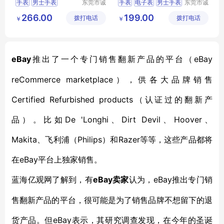
手表
男士手表
东莞市诚
手表
电子表
男士手表
东莞市诚
敬五金钟
敬五金钟
运动手表
防水手表
女士手表
运动手表
266.00
199.00
拨打电话
表有限公
拨打电话
表有限公
￥
￥
电子表
司
司
eBay
eBay
推出了一个专门销售翻新产品的平台（
reCommerce marketplace），供各大品牌销售
Certified Refurbished products（认证过的翻新产
品）。比如De 'Longhi、Dirt Devil、Hoover、
Makita、飞利浦（Philips）和Razer等等，这些产品都将
在eBay平台上独家销售。
eBay卖家
eBay推出专门销
蓝海亿观网了解到，有
认为，
售翻新产品的平台，很可能是为了销售品牌不想留下的退
货产品。但eBay表示，其研究调查发现，在今年的圣诞