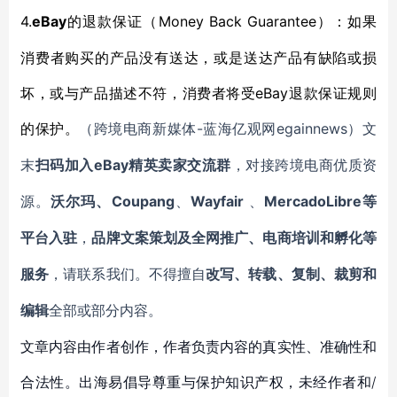
4.
eBay
Money Back Guarantee）：如果
的退款保证（
消费者购买的产品没有送达，或是送达产品有缺陷或损
坏，或与产品描述不符，消费者将受eBay退款保证规则
-蓝海亿观网egainnews）文
的保护。
（跨境电商新媒体
末
eBay
扫码加入
精英卖家交流群
，对接跨境电商优质资
Coupang
Wayfair
MercadoLibre等
源。
沃尔玛、
、
、
平台入驻
，
品牌文案策划及全网推广、电商培训和孵化等
服务
，请联系我们。不得擅自
改写、转载、复制、裁剪和
编辑
全部或部分内容。
文章内容由作者创作，作者负责内容的真实性、准确性和
合法性。出海易倡导尊重与保护知识产权，未经作者和/