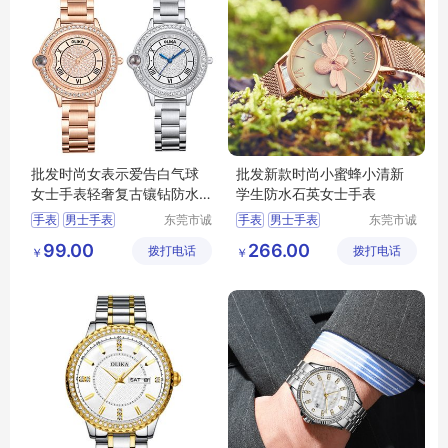
批发时尚女表示爱告白气球
批发新款时尚小蜜蜂小清新
女士手表轻奢复古镶钻防水
学生防水石英女士手表
钢带石英腕表
手表
男士手表
东莞市诚
手表
男士手表
东莞市诚
敬五金钟
敬五金钟
运动手表
防水手表
运动手表
防水手表
99.00
266.00
拨打电话
表有限公
拨打电话
表有限公
￥
￥
电子表
电子表
司
司