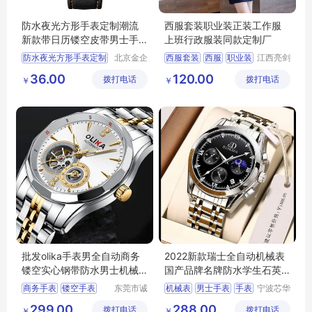
防水夜光方形手表定制潮流
西服套装职业装正装工作服
新款带日历镂空皮带男士手
上班行政服装同款定制厂
表
防水夜光方形手表定制
北京金企
西服套装
西服
职业装
江西亮剑
文创科技
服饰有限
夜光方形手表定制
行政服装
服装定制
36.00
120.00
拨打电话
有限公司
拨打电话
公司
￥
￥
手表定制
批发olika手表男全自动商务
2022新款瑞士全自动机械表
镂空实心钢带防水男士机械
国产品牌名牌防水学生石英
表
男士手表
商务手表
镂空手表
东莞市诚
机械表
男士手表
手表
宁波芯华
敬五金钟
科教设备
防水手表
机械手表
299.00
288.00
拨打电话
表有限公
拨打电话
有限公司
￥
￥