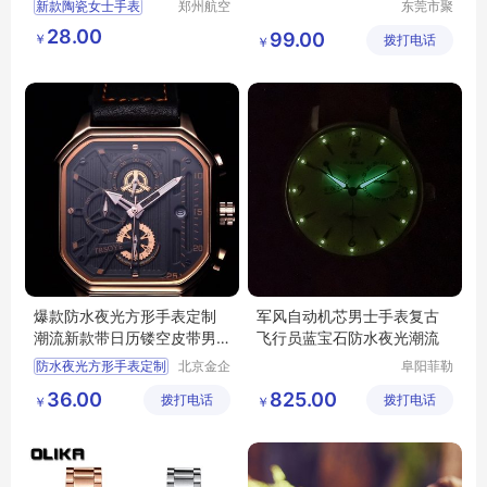
新款陶瓷女士手表
郑州航空
东莞市聚
港区芙乐
年轮表业
石英表简约防水镶钻手表女批发
28.00
99.00
￥
鑫日用百
拨打电话
有限公司
￥
货店
爆款防水夜光方形手表定制
军风自动机芯男士手表复古
潮流新款带日历镂空皮带男
飞行员蓝宝石防水夜光潮流
士手表
防水夜光方形手表定制
北京金企
阜阳菲勒
定制科技
科技有限
夜光方形手表定制
36.00
825.00
拨打电话
有限公司
拨打电话
公司
￥
￥
手表定制
定制潮流新款带日历镂空皮带男士手表