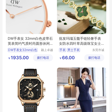
DW手表女 32mm白色皮带石
批发玛瑙玉髓手链轻奢手表
英表简约气质时尚圆形休闲
女防水四叶草高级珠宝女士
女表 欧美腕表
石英腕表
DW手表女32mm白色
颍上卓越
手表
男士手表
东莞市诚
电子商务
敬五金钟
运动手表
防水手表
1935.00
66.00
拨打电话
有限公司
拨打电话
表有限公
￥
￥
电子表
司