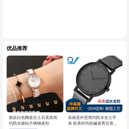
优品推荐
新款白色陶瓷女士石英表简
东南亚外贸简约防水女士手
约防水镶钻不锈钢表扣
表 欧美时尚机械表男百搭学
生情侣