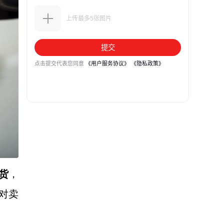
货
，
对卖