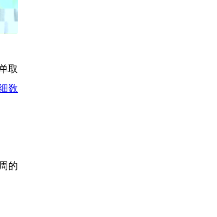
单取
细数
周的