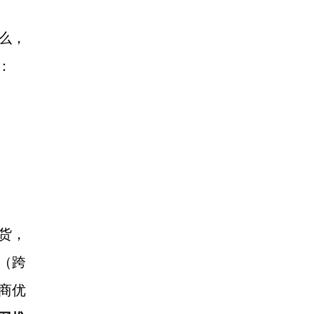
么，
：
货，
（跨
商优