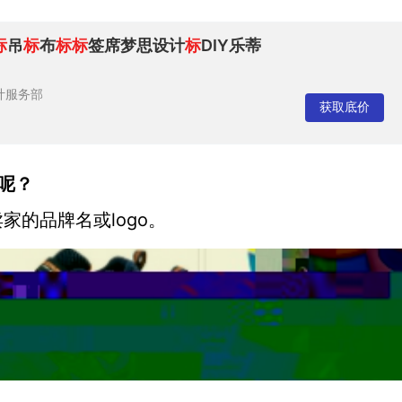
标
吊
标
布
标
标
签席梦思设计
标
DIY乐蒂
计服务部
获取底价
呢？
家的品牌名或logo。