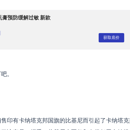
膏预防缓解过敏 新款
获取底价
下吧。
销售印有卡纳塔克邦国旗的比基尼而引起了卡纳塔克