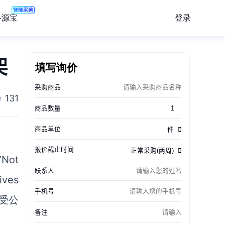
智能采购
登录
寻源宝
架
填写询价
131
ot
ves
受公