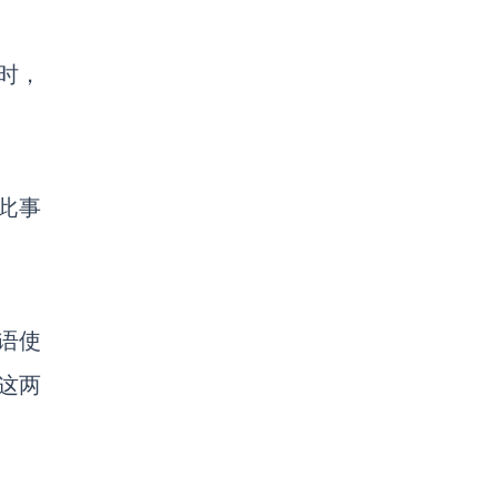
时，
。
此事
达语使
这两