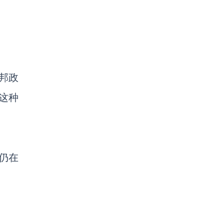
克邦政
这种
仍在