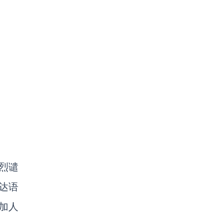
烈谴
达语
加人