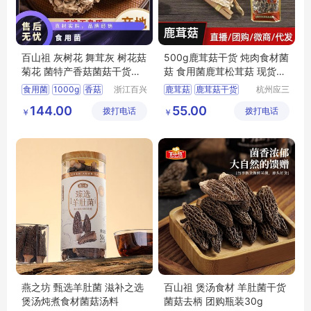
百山祖 灰树花 舞茸灰 树花菇
500g鹿茸菇干货 炖肉食材菌
菊花 菌特产香菇菌菇干货食
菇 食用菌鹿茸松茸菇 现货批
用菌
发 九千馆
食用菌
1000g
香菇
浙江百兴
鹿茸菇
鹿茸菇干货
杭州应三
食品有限
食品有限
菌菇
干货
炖肉食材菌菇
144.00
55.00
拨打电话
公司
拨打电话
公司
￥
￥
鹿茸松茸菇
燕之坊 甄选羊肚菌 滋补之选
百山祖 煲汤食材 羊肚菌干货
煲汤炖煮食材菌菇汤料
菌菇去柄 团购瓶装30g