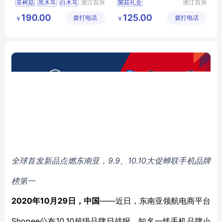
茶树菇
黑木耳
白木耳
浙江百兴
菌菇礼盒
浙江百兴
食品有限
食品有限
山珍菌菇
香菇干货
菌菇十八鲜礼盒
花菇
190.00
125.00
拨打电话
公司
拨打电话
公司
￥
￥
猴头菇
金钱菇
9.9、10.10大促蝉联手机品牌
全球首发新品点燃东南亚，
榜第一
2020
10
29
——
年
月
日，中国
近日，东南亚领航电商平台
Shopee公布10.10超级品牌日战报，知名一线手机品牌小