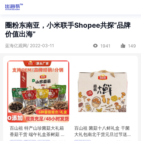
圈粉东南亚，小米联手Shopee共探“品牌
价值出海”
蓝海亿观网/ 2022-03-11
1941
149
百山祖 特产山珍菌菇大礼箱
百山祖 菌菇十八鲜礼盒 干菌
香菇干货 端午礼盒茶树菇 黑
大礼包南北干货元旦过节送
木耳 825g
礼