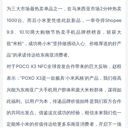
为三大市场最热卖单品之一
2分钟热卖
，在马来西亚市场
1000台
Shopee
。而后小米更凭借此款新品，一举夺得
9.9、10.10两大购物节热卖手机品牌榜榜首，斩获大
批"米粉"，成功将小米“坚持做感动人心、价格厚道的好产
品”的承诺传达给东南亚消费者。
POCO X3 NFC
对于
全球首发合作带来的巨大反响，赵程
“POXO X3是一款极具‘小米风格’的产品，我们很高
表示：
兴能为东南亚广大手机用户群体和庞大米粉群体，谋得如
此福利。以用户为本，传递品牌价值始终是我们双方合作
的共同出发点。借鉴这次成功的经验，相信未来我们也一
定能将小米的价值传达给更多东南亚消费者，开启下一场