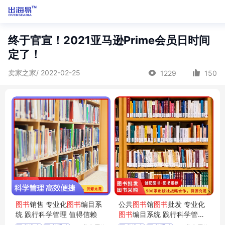
终于官宣！2021亚马逊Prime会员日时间
定了！
卖家之家/ 2022-02-25
1229
150
图书
销售 专业化
图书
编目系
公共
图书
馆
图书
批发 专业化
统 践行科学管理 值得信赖
图书
编目系统 践行科学管理
值得信赖