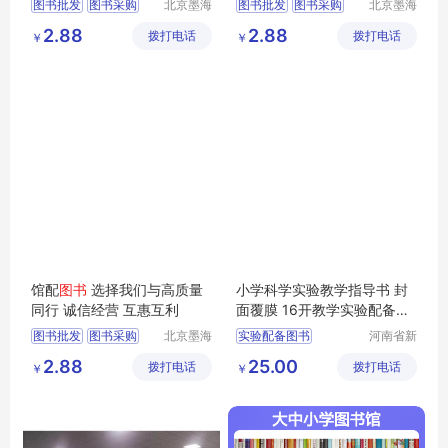
图书批发
图书采购
北京墨海
图书批发
图书采购
北京墨海
书田文化
书田文化
馆配图书
图书招标
馆配图书
图书招标
2.88
2.88
拨打电话
有限公司
拨打电话
有限公司
￥
￥
图书
图书
馆配
图书
选择我们与高质量
小学科学实验教学指导书 封
同行 诚信经营 互惠互利
面覆膜 16开教学实验配备
图
书
教学
图书
图书批发
图书采购
北京墨海
实验配备图书
河南省新
书田文化
乡市红旗
馆配图书
图书招标
小学图书
指导书图书
2.88
25.00
拨打电话
有限公司
拨打电话
区工业园
￥
￥
图书价格
科学图书
教学图书
道清路8
号