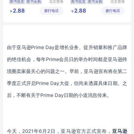
图书批发
图书采购
北京墨海
图书批发
图书采购
北京墨海
书田文化
书田文化
馆配图书
图书招标
馆配图书
图书招标
2.88
2.88
拨打电话
有限公司
拨打电话
有限公司
￥
￥
图书
图书
由于亚马逊Prime Day是增长业务、提升销量和推广品牌
的绝佳机会，每年Prime会员日的举办时间都是亚马逊跨
境圈卖家最关心的问题之一。早前，亚马逊宣布将在第二
季度正式开启Prime Day大促，但尚未透露具体日期。之
后，不断有关于Prime Day日期的小道消息传来。
今天，2021年6月2日，亚马逊官方正式宣布，
亚马逊