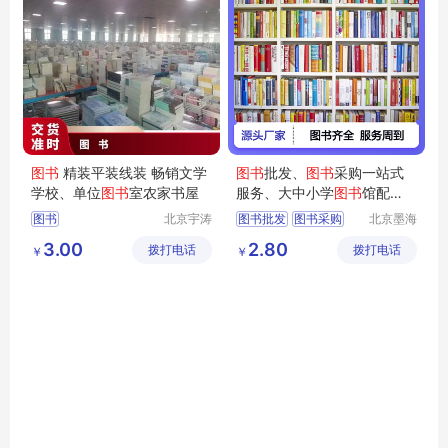
图书
精装平装线装 畅销文学
图书
批发、
图书
采购一站式
学校、单位
图书
室农家书屋
服务、大中小学
图书
馆配
书、
图书
馆投标
图书
北京宇涛
图书批发
图书采购
北京墨海
伟业文化
书田文化
图书馆配
馆配图书
3.00
2.80
拨打电话
传播有限
拨打电话
有限公司
￥
￥
公司