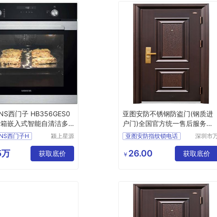
ENS西门子 HB356GES0
亚图安防不锈钢防盗门(钢质进
烤箱嵌入式智能自清洁多
户门)全国官方统一售后服务热
自动
线号码
ENS西门子H
颍上星源
亚图安防指纹锁电话
深圳市
科技发展
能清洁
亚图安防指纹锁公司
有限公司
务有限
5万
26.00
获取底价
亚图安防智能锁厂家
获取底价
￥
司
亚图安防智能锁售后
亚图安防智能锁官网维修