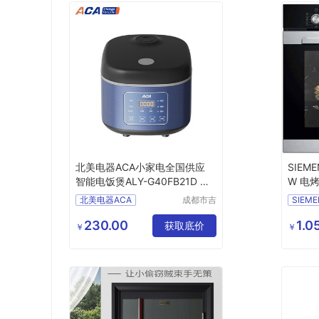
北美电器ACA小家电全国供应
SIEM
智能电饭煲ALY-G40FB21D 公
W 电
司福利品
功能全
北美电器ACA
成都市吉
SIEM
顺优品科
全国供应商
技有限公
230.00
1.0
智能电饭煲
ALY
获取底价
￥
￥
司
G40FB21D
公司福利品