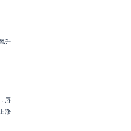
飙升
。
，唇
上涨