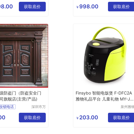
舱科技发
玛环保
健康直饮水机
净水器
展有限公
技有限
8.00
998.00
获取底价
获取底价
￥
司
司
级防盗门（防盗安全门
Finsybo 智能电饭煲 F-DFC2A
司旗舰店(主营/产品)
雅物礼品平台 儿童礼物 MY-JJ
NJJ-Y-05
纹锁电话
深圳市万
泉州雅
能清洁服
贸易有
纹锁公司
务有限公
公司
00
203.00
能锁厂家
获取底价
获取底价
￥
司
能锁售后
能锁官网维修