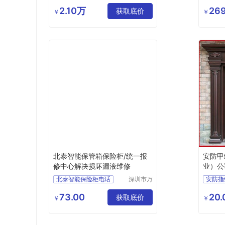
科技发展
有限公司
2.10万
269
获取底价
￥
￥
北泰智能保管箱保险柜/统一报
安防甲
修中心解决损坏漏液维修
业）公
北泰智能保险柜电话
深圳市万
安防指
能清洁服
北泰智能保险柜公司
安防指
务有限公
73.00
20.
北泰智能保险柜厂家
获取底价
安防智
￥
￥
司
北泰智能保险箱售后
安防智
北泰智能保险箱官网维修
安防智