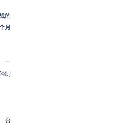
挑战的
个月
，一
强制
，否