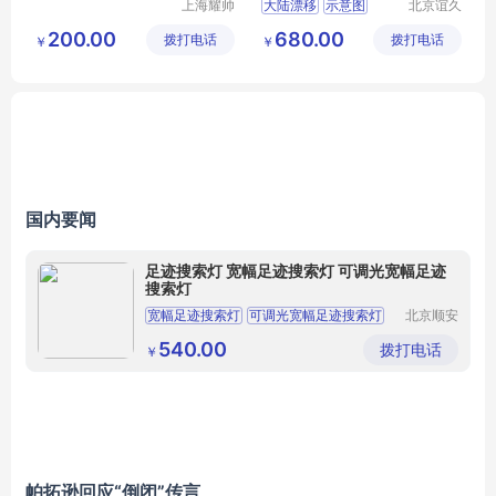
上海耀帅
大陆漂移
示意图
北京谊久
玻璃制品
科技有限
30410002301
200.00
680.00
拨打电话
有限公司
拨打电话
公司
￥
￥
学习用品
国内要闻
足迹搜索灯 宽幅足迹搜索灯 可调光宽幅足迹
搜索灯
宽幅足迹搜索灯
可调光宽幅足迹搜索灯
北京顺安
联盾科技
足迹搜索灯
有限公司
540.00
拨打电话
￥
帕拓逊回应“倒闭”传言