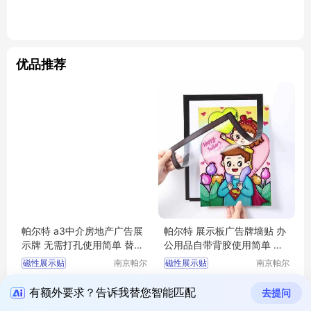
优品推荐
帕尔特 a3中介房地产广告展
帕尔特 展示板广告牌墙贴 办
示牌 无需打孔使用简单 替换
公用品自带背胶使用简单 替
方便
换方便
磁性展示贴
南京帕尔
磁性展示贴
南京帕尔
特库房设
特库房设
4.80
4.80
拨打电话
备有限公
拨打电话
备有限公
￥
￥
有额外要求？告诉我替您智能匹配
去提问
司
司