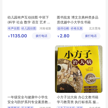
幼儿园有声互动挂图 中班下
图书批发 博文京典种类多品
(科学 社会 数学 语言 艺术 健
质优越中小大学生书籍
康)
有声挂图
幼儿园挂图
河南省新
值得信赖
价格实惠
北京墨海
乡市红旗
书田文化
有声互动挂图
品质保证
1135.00
2.80
拨打电话
区工业园
拨打电话
有限公司
￥
￥
互动挂图
道清路8
号
一年级安全与健康中小学生
小方子治大病 办公文教书籍
安全与防护系列专业素质教
学习教育类 执行标准高 服务
育图书
热情