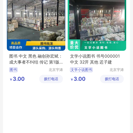
图书 中文 黑色 融创孙宏斌：
文学小说图书 书号000001
成大事者不纠结 传记 第1版
中文 32开 其他 迟子建
纸质
图书
北京宇涛
文学小说图书
北京宇涛
伟业文化
伟业文化
3.00
3.00
拨打电话
传播有限
拨打电话
传播有限
￥
￥
公司
公司