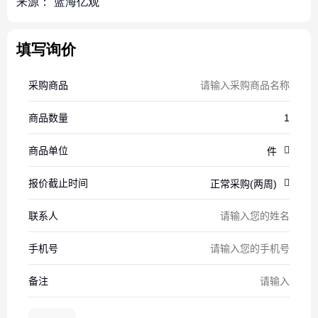
来源：
蓝海亿观
填写询价