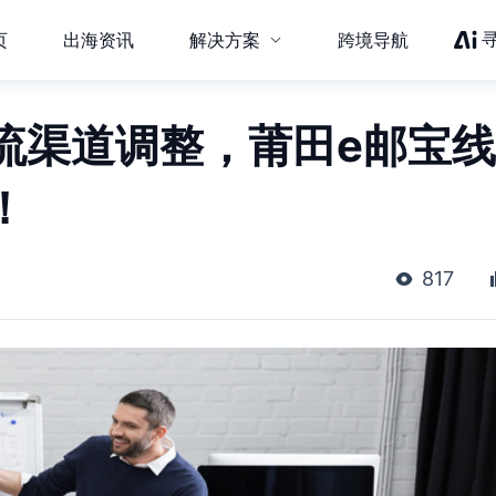
页
出海资讯
解决方案
跨境导航
流渠道调整，莆田e邮宝线
！
817