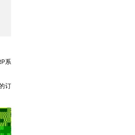
RP系
下的订