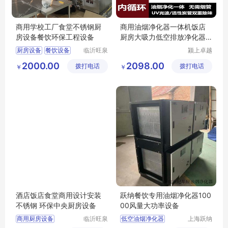
商用学校工厂食堂不锈钢厨
商用油烟净化器一体机饭店
房设备餐饮环保工程设备
厨房大吸力低空排放净化器
餐饮抽油烟机
厨房设备
餐饮设备
临沂旺泉
颍上卓越
厨房设备
电子商务
2000.00
2098.00
拨打电话
有限公司
拨打电话
有限公司
￥
￥
酒店饭店食堂商用设计安装
跃纳餐饮专用油烟净化器100
不锈钢 环保中央厨房设备
00风量大功率设备
商用厨房设备
临沂旺泉
低空油烟净化器
上海跃纳
厨房设备
制冷科技
厨房设备
餐饮油烟净化器