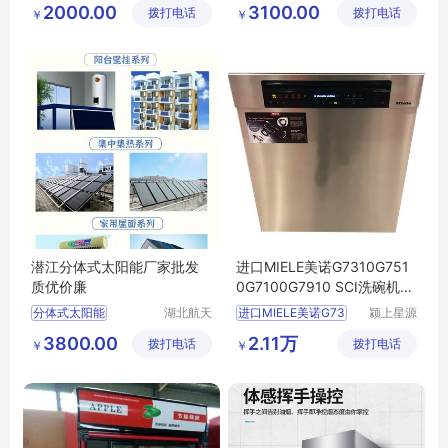
2000.00
3100.00
拨打电话
有限公司
拨打电话
有限公司
￥
￥
潜江分体式太阳能厂家批发
进口MIELE美诺G7310G751
质优价廉
0G7100G7910 SCI洗碗机质
保两年
分体式太阳能
湖北航天
进口MIELE美诺G73
颍上星源
奔月新能
科技发展
3800.00
2.11万
拨打电话
源科技有
拨打电话
有限公司
￥
￥
限公司