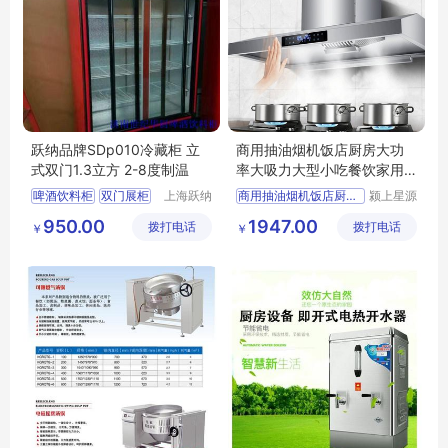
跃纳品牌SDp010冷藏柜 立
商用抽油烟机饭店厨房大功
式双门1.3立方 2-8度制温
率大吸力大型小吃餐饮家用
农村土灶
啤酒饮料柜
双门展柜
上海跃纳
商用抽油烟机饭店厨房大功
颍上星源
制冷科技
科技发展
950.00
1947.00
拨打电话
有限公司
拨打电话
有限公司
￥
￥