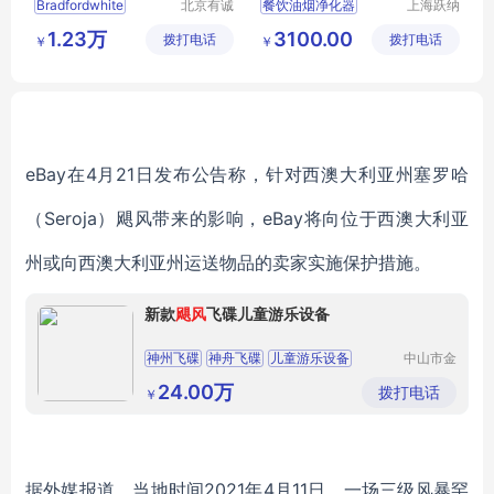
Bradfordwhite
北京有诚
餐饮油烟净化器
上海跃纳
科技有限
制冷科技
1.23万
3100.00
拨打电话
公司
拨打电话
有限公司
￥
￥
eBay在4月21日发布公告称，针对西澳大利亚州塞罗哈
（Seroja）飓风带来的影响，eBay将向位于西澳大利亚
州或向西澳大利亚州运送物品的卖家实施保护措施。
新款
飓风
飞碟儿童游乐设备
神州飞碟
神舟飞碟
儿童游乐设备
中山市金
信游乐设
游乐设备
游乐设备厂家
备有限公
24.00万
拨打电话
￥
司
据外媒报道，当地时间2021年4月11日，一场三级风暴罕