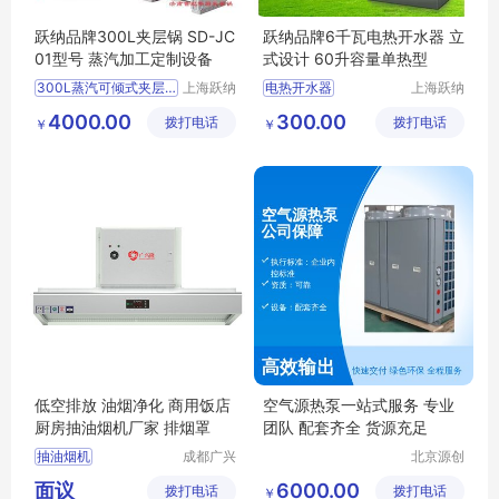
跃纳品牌300L夹层锅 SD-JC
跃纳品牌6千瓦电热开水器 立
01型号 蒸汽加工定制设备
式设计 60升容量单热型
300L蒸汽可倾式夹层锅
上海跃纳
电热开水器
上海跃纳
制冷科技
制冷科技
夹层锅
4000.00
300.00
拨打电话
有限公司
拨打电话
有限公司
￥
￥
低空排放 油烟净化 商用饭店
空气源热泵一站式服务 专业
厨房抽油烟机厂家 排烟罩
团队 配套齐全 货源充足
抽油烟机
成都广兴
北京源创
隆通风设
易能新能
面议
6000.00
拨打电话
备有限公
拨打电话
源科技有
￥