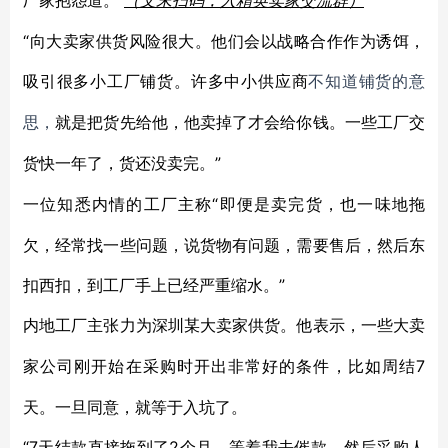
厂家抱怨道。
（文末扫码，入精英卖家交流群）
“向大卖家供货风险很大。他们会以战略合作作为诱饵，
吸引很多小工厂铺货。许多中小供应商
不知道铺货的意
思，
就是把货先给他，他卖掉了才会给你钱。一些工厂交
”
货快一年了，货还没卖完。
“即便是卖完货，也一味地拖
一位知悉内情的工厂主称
欠，经常找一些问题，说货物有问题，需要售后，然后东
扣西扣，到工厂手上已经严重缩水。”
内地工厂主张力为深圳某大卖家供货。他表示，一些大卖
7
家公司刚开始在采购时开出非常好的条件，比如周结
天。一旦同意，就等于入坑了。
“7天结款直接拖到了2个月，等着我去催款。然后采购人