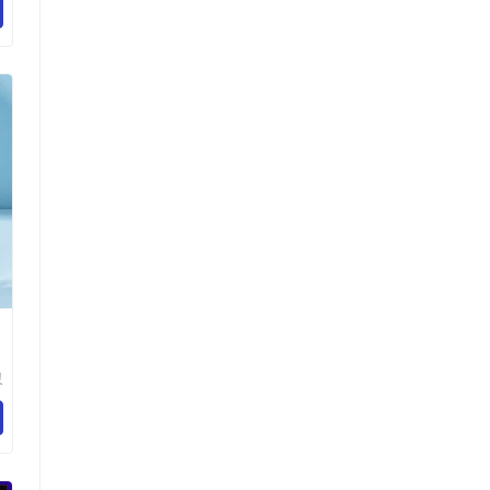
司
灵
技
司