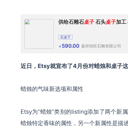
供给石雕石
桌子
石头
桌子
加工
石桌子
590.00
嘉祥恒旺石雕有限公司
￥
近日，Etsy就宣布了4月份对蜡烛和桌
蜡烛的气味新选项和属性
Etsy为“蜡烛”类别的listing添加
蜡烛特定香味的属性，另一个新属性是描