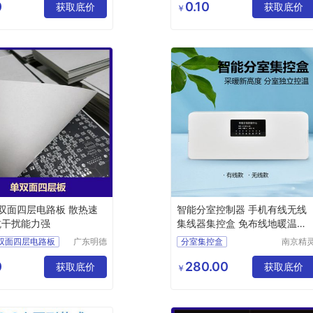
有限公司
有限公
0
0.10
路板加工
获取底价
四层电路板加工
获取底价
￥
四层板
双面四层电路板
单双面四层电路板
pcb单双面四层电路板
单双面四层电路板 散热速
智能分室控制器 手机有线无线
抗干扰能力强
集线器集控盒 免布线地暖温控
器
单双面四层电路板
广东明德
分室集控盒
南京精
电路科技
智控科
路板加工
分室控制器
有限公司
有限公
0
280.00
四层板
获取底价
智能控制器
集线器
获取底价
￥
层电路板
集控盒
cb线路板