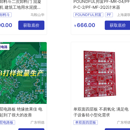
卸料斗二次卸料门 混凝
POUNDFUL邦富PF-MR-04/P
机 建筑工地用水泥搅拌
P-C-2/PF-MF-2Q2计米器
卸料斗
马鞍山华
POUNDFUL邦富
PF
上海菱
南机械科
自动化
料门
MR
04计米器
PFP
技有限公
制技术
0.00
666.00
料门报价
获取底价
C
2仪表
MF
获取底价
￥
司
限公司
料门价钱
2Q2计米器
料门销售
邦富计米器
层电路板 绝缘效果佳 电
单双面四层板 不易氧化 满足电
起到了很大的改善
子设备轻小型化需求
层电路板
广东明德
单双面四层板
广东明
电路科技
电路科
路板生产
四层电路板生产