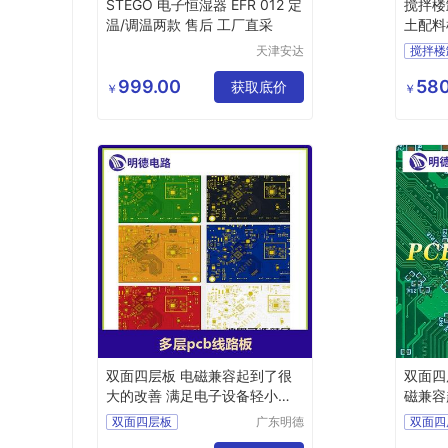
STEGO 电子恒湿器 EFR 012 定
搅拌楼
温/调温两款 售后 工厂直采
土配料
设备
天津安达
搅拌楼
斯自动化
二次卸
设备有限
999.00
580
获取底价
二次卸
￥
￥
责任公司
二次卸
二次卸
双面四层板 电磁兼容起到了很
双面四
大的改善 满足电子设备轻小型
磁兼容
化需求
双面四层板
广东明德
双面四
电路科技
四层电路板生产
四层电