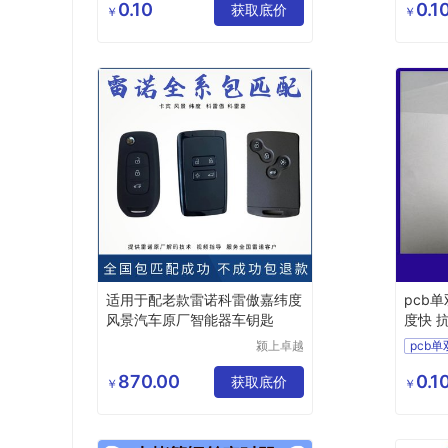
有限公司
0.10
0.1
四层电路板加工
获取底价
四层电
￥
￥
四层pcb线路板
单双面
双面四层电路板
pcb
适用于配老款雷诺科雷傲嘉纬度
pcb
风景汽车原厂智能器车钥匙
度快 
颍上卓越
pcb
电子商务
四层电
有限公司
870.00
0.1
获取底价
单双面
￥
￥
双面四
四层p