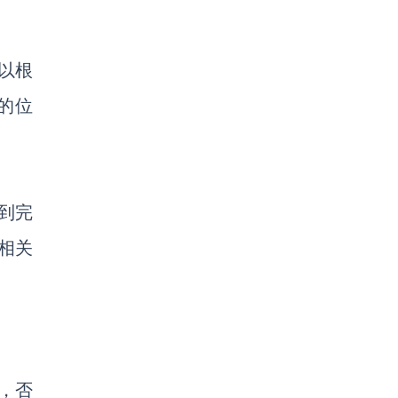
以根
的位
到完
成相关
，否