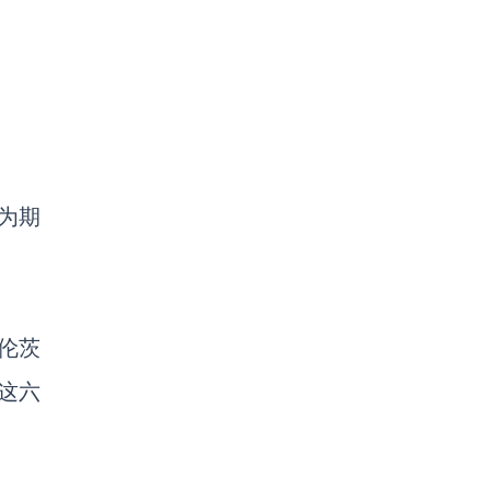
为期
布伦茨
，这六