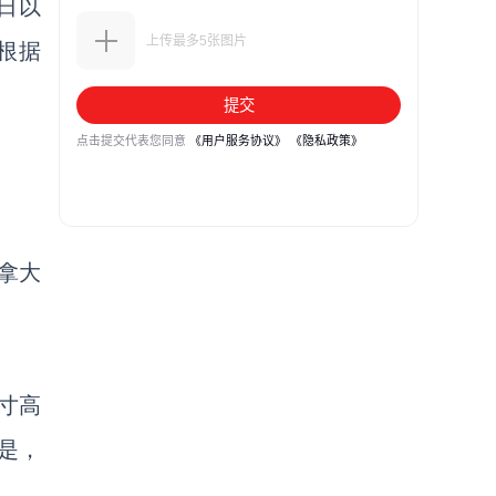
日以
根据
拿大
英寸高
是，