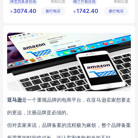
禅意四条屏挂画
阜阳亿恩
梅兰竹菊挂画
阜阳亿恩
仪器设备
仪器设备
禅意四条屏挂画行情
梅兰竹菊挂画行情
3074.40
1742.40
拨打电话
有限公司
拨打电话
有限公司
￥
￥
挂画
装饰画
挂画
装饰画
装饰画厂家直销
装饰画厂家直销
亚马逊
是一个重视品牌的电商平台，在亚马逊卖家想要走
的更远，注册品牌是必须的。
但对卖家来说，品牌备案的流程极为麻烦，整个品牌备案
所需要的时间也过长，这让卖家体验相当的不好。