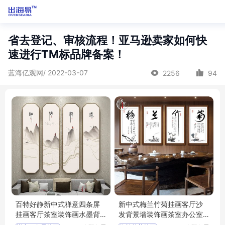
省去登记、审核流程！亚马逊卖家如何快
速进行TM标品牌备案！
蓝海亿观网/ 2022-03-07
2256
94
百特好静新中式禅意四条屏
新中式梅兰竹菊挂画客厅沙
挂画客厅茶室装饰画水墨背
发背景墙装饰画茶室办公室
景墙壁画
壁画国画