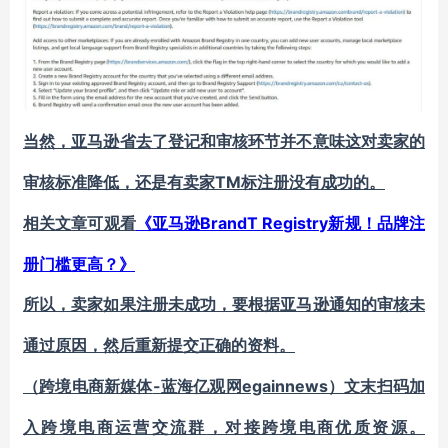
当然，亚马逊省去了
登记和审核
环节并不意味这对卖家的
TM标注册
审核标准降低，还是有卖家
没有成功的。
《亚马逊BrandT Registry新规！品牌注
相关文章可观看
册门槛更高？》
所以，卖家如果注册未成功，要根据亚马逊通知的审核未
通过原因，然后重新提交正确的资料。
-蓝海亿观网egainnews）文末扫码加
（跨境电商新媒体
入
跨境电商运营交流群
，对接跨境电商优质资源。