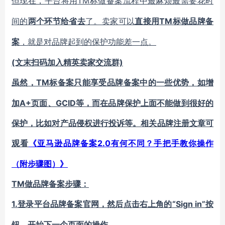
TM标做备案流程中最麻烦最需要花时
但现在，平台将用
间的
TM标做品牌备
两个环节给省去
了。卖家可以
直接用
案
，就是对品牌起到的保护功能差一点。
(文末扫码加入精英卖家交流群)
TM标备案只能享受品牌备案中的一些优势，如增
虽然，
加A+页面、GCID等，而在品牌保护上面不能做到很好的
保护，比如对产品侵权进行投诉等。相关品牌注册文章可
观看
2.0有何不同？手把手教你操作
《亚马逊品牌备案
（附步骤图）》
TM做品牌备案步骤：
1.
“Sign in”按
登录平台品牌备案官网，然后点击右上角的
钮，开始下一个页面的操作。