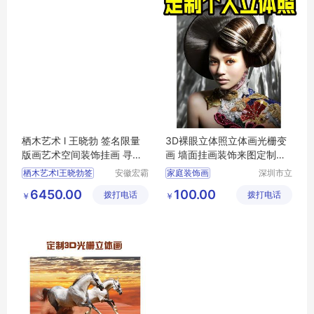
栖木艺术 l 王晓勃 签名限量
3D裸眼立体照立体画光栅变
版画艺术空间装饰挂画 寻找
画 墙面挂画装饰来图定制批
光明NO.3
量lenticular
栖木艺术l王晓勃签
安徽宏霸
家庭装饰画
深圳市立
机械设备
体久久科
现代简约挂画
6450.00
100.00
拨打电话
有限公司
拨打电话
技有限公
￥
￥
墙面挂画装饰
司
定制3D立体画
客厅装饰画