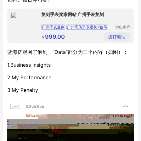
复刻手表卖家网站 广州手表复刻
广州手表复刻
广州髙仿手表定制Ⅴ信号
佛山市禅
城区伊莎
帝舵格林尼治复刻
广州手表复刻
微购服装
999.00
拨打电话
￥
商行
广州髙仿手表定制Ⅴ信号
“Data”部分为三个内容（如图）：
蓝海亿观网了解到，
1.Business Insights
2.My Performance
3.My Penalty