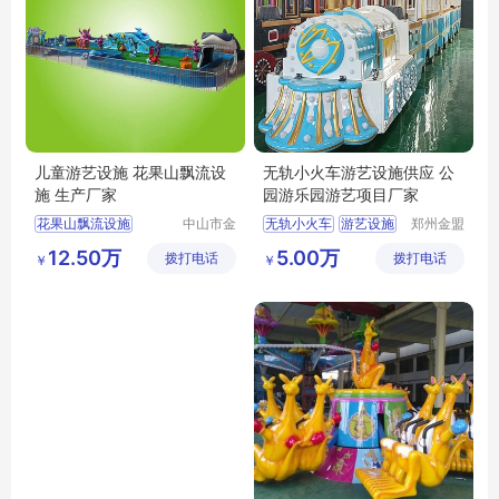
儿童游艺设施 花果山飘流设
无轨小火车游艺设施供应 公
施 生产厂家
园游乐园游艺项目厂家
花果山飘流设施
中山市金
无轨小火车
游艺设施
郑州金盟
信游乐设
游乐设备
儿童游艺设施
12.50万
5.00万
拨打电话
备有限公
拨打电话
有限公司
￥
￥
司