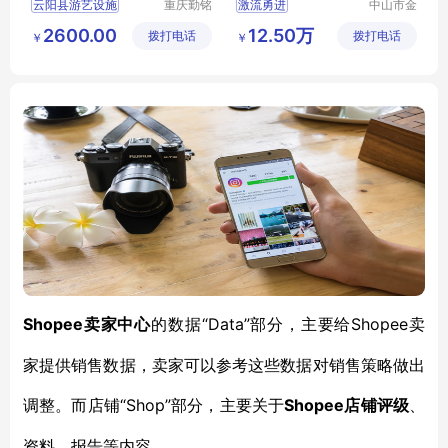
云阳县游艺设施
重庆勤铭
激流勇进
中山市金
市政设施
信游乐设
小型游艺设施
儿童游艺设施
2600.00
12.50万
拨打电话
有限公司
拨打电话
备有限公
￥
￥
别墅游艺设施
司
Shopee卖家中心
“Data”部分，主要给Shopee卖
的数据
家提供销售数据，卖家可以参考这些数据对销售策略做出
调整。而店铺“Shop”部分，主要关于
Shopee店铺评级
、
资料、报告等内容。