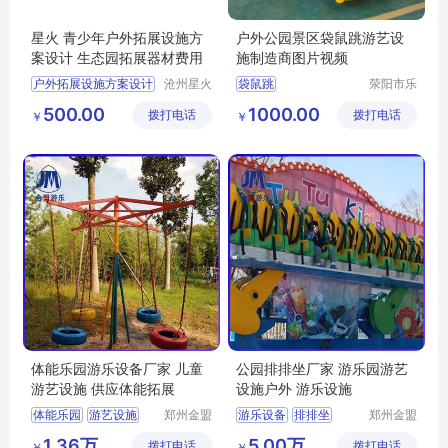
星火 青少年户外拓展设施方
户外公园景区袋鼠跳游艺设
案设计 生态园拓展器材费用
施制造商图片视频
户外拓展设施方案设计
沧州星火
袋鼠跳
荥阳市乐
拓展器械
旅游乐设
生态园拓展器材费用
袋鼠跳游艺设施
500.00
1000.00
拨打电话
有限公司
拨打电话
备厂
￥
￥
团建娱乐项目
袋鼠跳制造商
健身休闲设施
袋鼠跳图片
小区健身器械
袋鼠跳视频
体能乐园游乐设备厂家 儿童
公园排排坐厂家 游乐园游艺
游艺设施 供应体能拓展
设施户外 游乐设施
体能乐园
游艺设施
郑州金盟
游乐设备
排排坐
郑州金盟
游乐设备
游乐设备
体能拓展
1.36万
5.00万
拨打电话
有限公司
拨打电话
有限公司
￥
￥