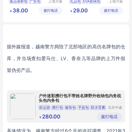
食品保鲜包
广告包
上海方振
礼品包
EVA收纳包
上海方振
箱包制品
箱包制品
保温包定做
工具包订制
38.00
29.00
拨打电话
有限公司
拨打电话
有限公司
￥
￥
据外媒报道，越南警方捣毁了北部地区的高仿名牌包的仓
库，并当场查扣爱马仕、LV、香奈儿等品牌的上万件假
冒伪劣产品。
户外迷彩携行包不带姓名牌野外收纳包内务枕
头包内务包
前运袋
携行包
被装包
手提包
防水背囊
北京中诚
源创环保
科技有限
280.00
拨打电话
￥
公司
具体情况为，越南警方经过6个月的追踪调查，2021年3