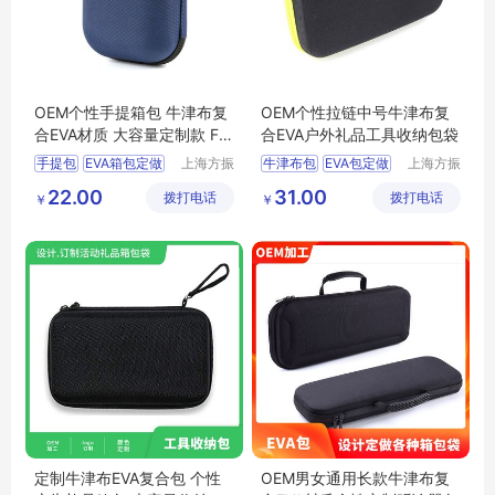
OEM个性手提箱包 牛津布复
OEM个性拉链中号牛津布复
合EVA材质 大容量定制款 FZ
合EVA户外礼品工具收纳包袋
60922052662
手提包
EVA箱包定做
上海方振
牛津布包
EVA包定做
上海方振
箱包制品
箱包制品
活动礼品包
广告包
22.00
31.00
拨打电话
有限公司
拨打电话
有限公司
￥
￥
定制牛津布EVA复合包 个性
OEM男女通用长款牛津布复