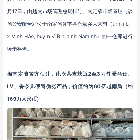
月17日，由越南市场管理总局指导、南定省市场管理与该
省公安配合对位于南定省务本县永豪乡大来村（th n i L i,
x V nh Hào, huy n V B n, t nh Nam nh）的一仓库进行
突击检查。
据南定省警方估计，此次共查获近2至3万件爱马仕、
LV、香奈儿假冒伪劣产品，价值约为60亿越南盾（约
169万人民币）。