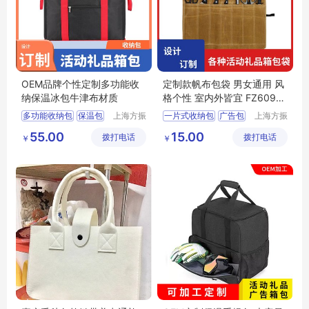
OEM品牌个性定制多功能收
定制款帆布包袋 男女通用 风
纳保温冰包牛津布材质
格个性 室内外皆宜 FZ60922
0525459型号
多功能收纳包
保温包
上海方振
一片式收纳包
广告包
上海方振
箱包制品
箱包制品
广告包定做
工具包订制
55.00
15.00
拨打电话
有限公司
拨打电话
有限公司
￥
￥