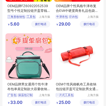
OEM品牌FZ60922052539
OEM品牌个性风格牛津布复
型号个性定制拉链开盖零钱
合EVA中硬度商务礼品包袋定
包收纳工具包
制款
三角形收纳包
工具包
上海方振
牛津布包
EVA包
上海方振
箱包制品
箱包制品
狗粮包
收纳包
广告包
5.60
29.00
拨打电话
有限公司
拨打电话
有限公司
￥
￥
OEM品牌男女通用个性牛津
OEM个性风格帆布工具收纳
布包单肩定制款大容量收纳
包拉链开盖可定制款男女通
包
用
广告包
保温包订制
上海方振
一片式工具包
上海方振
箱包制品
箱包制品
冰包
收纳包订制
广告包
33.00
25.00
拨打电话
有限公司
拨打电话
有限公司
￥
￥