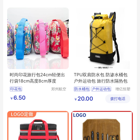
时尚印花旅行包24cm轻便出
TPU双肩防水包 防渗水桶包
行袋18cm高度8cm厚度
户外运动包 旅行防水隔热包
印花包
郑州航空
防水桶包
户外运动包
增亿恒塑
港区芙乐
胶（深
隔热包
TPU材质包
6.50
20.00
￥
鑫日用百
拨打电话
圳）有限
￥
tpu背包
货店
公司