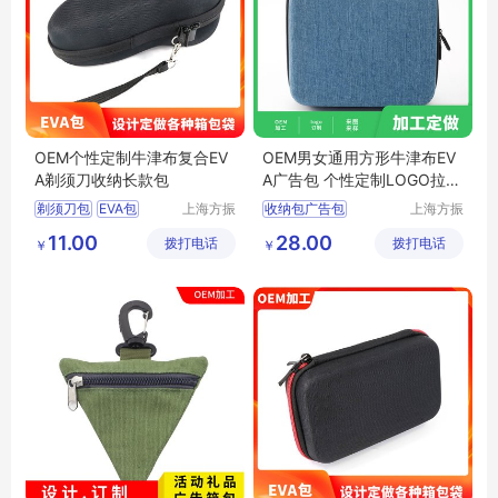
OEM个性定制牛津布复合EV
OEM男女通用方形牛津布EV
A剃须刀收纳长款包
A广告包 个性定制LOGO拉链
大箱包
剃须刀包
EVA包
上海方振
收纳包广告包
上海方振
箱包制品
箱包制品
工具包
牛津布复合EVA包
11.00
28.00
拨打电话
有限公司
拨打电话
有限公司
￥
￥
工具包