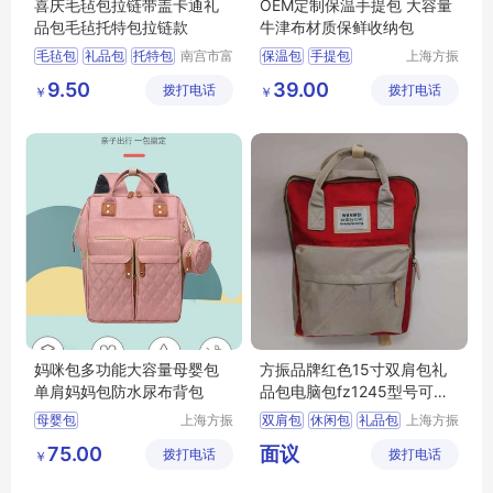
喜庆毛毡包拉链带盖卡通礼
OEM定制保温手提包 大容量
品包毛毡托特包拉链款
牛津布材质保鲜收纳包
毛毡包
礼品包
托特包
南宫市富
保温包
手提包
上海方振
发毛毡有
箱包制品
广告包定做
9.50
39.00
拨打电话
限公司
拨打电话
有限公司
￥
￥
妈咪包多功能大容量母婴包
方振品牌红色15寸双肩包礼
单肩妈妈包防水尿布背包
品包电脑包fz1245型号可加
工定制
母婴包
上海方振
双肩包
休闲包
礼品包
上海方振
箱包制品
箱包制品
75.00
面议
拨打电话
有限公司
拨打电话
有限公司
￥