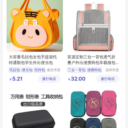
大容量毛毡包女包手提袋托
富源定制三合一背包透气折
特通勤包学生外出便当包
叠户外出便携狗包车载猫包
双肩包
毛毡包
便当包
托特包
南宫市富
三合一背包
便携狗包
深圳市富
发毛毡有
源手袋有
通勤包
双肩包
5.21
32.00
拨打电话
限公司
拨打电话
限公司
￥
￥