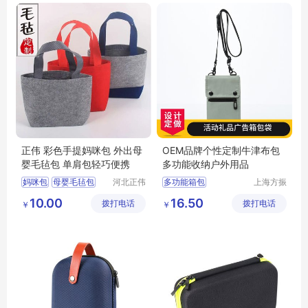
正伟 彩色手提妈咪包 外出母
OEM品牌个性定制牛津布包
婴毛毡包 单肩包轻巧便携
多功能收纳户外用品
妈咪包
母婴毛毡包
河北正伟
多功能箱包
上海方振
毛毡有限
箱包制品
单肩毛毡包
广告包定做
10.00
16.50
拨打电话
公司
拨打电话
有限公司
￥
￥
彩色毛毡包
手机收纳包
手提毛毡包