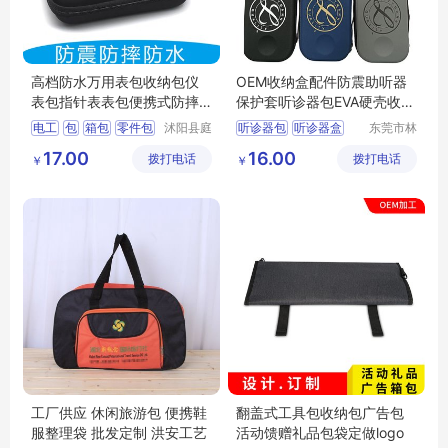
高档防水万用表包收纳包仪
OEM收纳盒配件防震助听器
表包指针表表包便携式防摔
保护套听诊器包EVA硬壳收纳
工具包通用型
包
电工
包
箱包
零件包
沭阳县庭
听诊器包
听诊器盒
东莞市林
市亦电子
泰箱包有
多功能
听诊器硬包
助听器包
17.00
16.00
拨打电话
商务有限
拨打电话
限公司
￥
￥
听诊器eva包
公司
工厂供应 休闲旅游包 便携鞋
翻盖式工具包收纳包广告包
服整理袋 批发定制 洪安工艺
活动馈赠礼品包袋定做logo