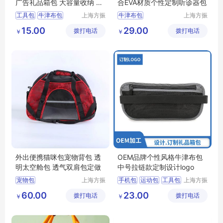
广告礼品箱包 大容量收纳 横
合EVA材质个性定制听诊器包
款设计
工具包
牛津布包
上海方振
牛津布包
上海方振
箱包制品
箱包制品
广告包定做
EVA包定做设计
15.00
29.00
拨打电话
有限公司
拨打电话
有限公司
￥
￥
工具包
外出便携猫咪包宠物背包 透
OEM品牌个性风格牛津布包
明太空舱包 透气双肩包定做
中号拉链款定制设计logo
宠物包
上海方振
手机包
运动包
工具包
上海方振
箱包制品
箱包制品
腰包订制
60.00
23.00
拨打电话
有限公司
拨打电话
有限公司
￥
￥