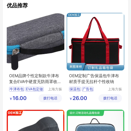
优品推荐
OEM品牌个性定制款牛津布
OEM定制广告保温包牛津布
复合EVA中硬度无防雨罩收纳
材质手提无拉杆个性收纳
包袋
牛津布包
EVA包定做
上海方振
保温包
广告包
上海方振
箱包制品
箱包制品
广告包
手提包订制
16.00
26.00
拨打电话
有限公司
拨打电话
有限公司
￥
￥