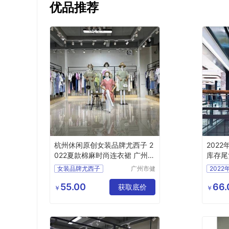
优品推荐
杭州休闲原创女装品牌尤西子 2
202
022夏款棉麻时尚连衣裙 广州尾
库存尾
货库存
女装品牌尤西子
广州市健
202
凡服饰有
夏款棉麻时尚连衣裙
时风国
限公司
55.00
66.
杭州休闲原创
获取底价
库存尾
￥
￥