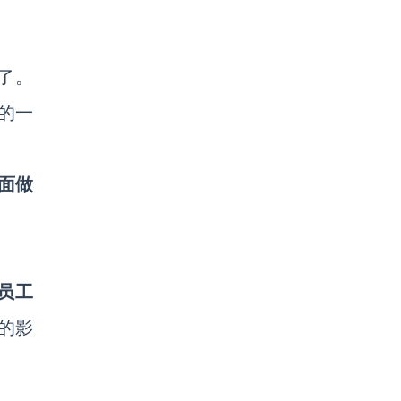
败了。
利的一
面做
员工
的影