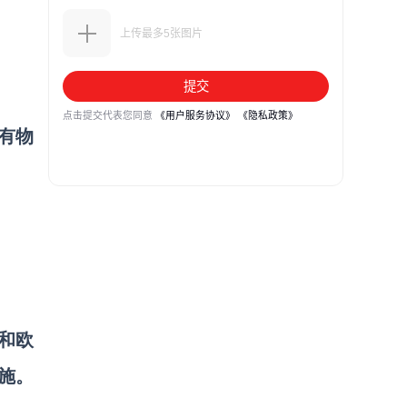
所有物
和欧
施。