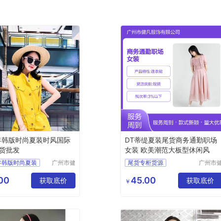
2年韩版时尚夏装时风国际
DT蒂缇夏装尾货商务通勤职场
货批发
女装 欧美潮范大板型休闲风
2年韩版时尚夏装
广州市健
尾货专柜货源
广州市
凡服饰有
凡服饰
际
摩登时尚潮牌女装
限公司
限公司
00
45.00
货批发
获取底价
商务通勤职场女装
获取底价
￥
品牌女装尾货
女装