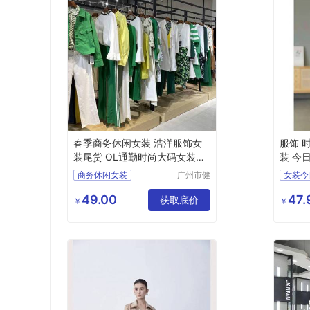
春季商务休闲女装 浩洋服饰女
服饰 时
装尾货 OL通勤时尚大码女装货
装 今
源供应
尾货 
商务休闲女装
广州市健
女装今
凡服饰有
浩洋服饰
大码女装
杭州东
限公司
49.00
47.
获取底价
品牌尾
￥
￥