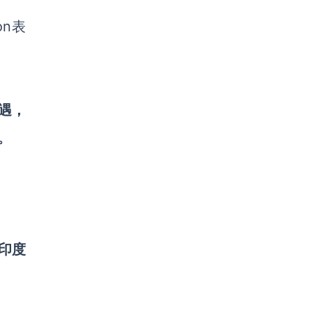
on表
待遇，
。
印度