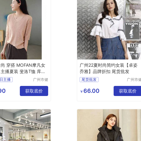
尚 穿搭 MOFAN摩凡女
广州22夏时尚简约女装【卓姿
日主播夏装 斐洛T恤 库存
乔雅】品牌折扣 尾货批发
女装品牌折扣
日主播
广州市健
尾货批发
广州市
凡服饰有
凡服饰
方元素
时尚简约女装
限公司
限公司
90
66.00
货女装
获取底价
卓姿乔雅品牌折扣
获取底价
￥