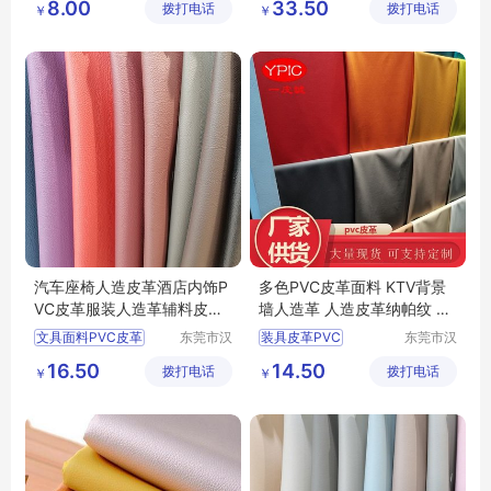
8.00
33.50
拨打电话
限公司
拨打电话
有限公司
￥
￥
化妆盒PVC皮革
皮革面料价格
礼品盒仿皮革
首饰盒皮革
汽车座椅人造皮革酒店内饰P
多色PVC皮革面料 KTV背景
VC皮革服装人造革辅料皮革
墙人造革 人造皮革纳帕纹 一
西皮 一皮诚
皮诚
文具面料PVC皮革
东莞市汉
装具皮革PVC
东莞市汉
狮皮业有
狮皮业有
DIY手工皮革PVC
汽车内饰人造革
16.50
14.50
拨打电话
限公司
拨打电话
限公司
￥
￥
PVC皮革批发
纳帕纹PVC皮革
腰带人造皮革
鞋材面料