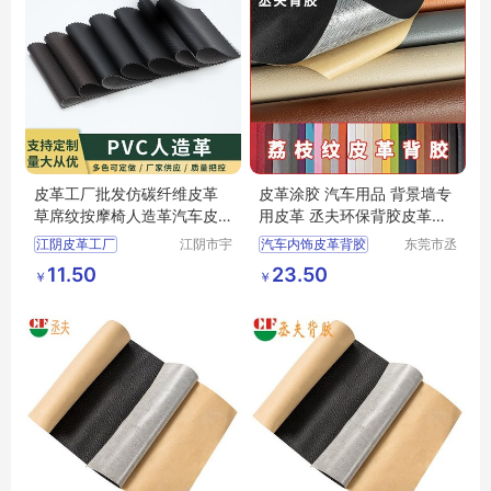
皮革工厂批发仿碳纤维皮革
皮革涂胶 汽车用品 背景墙专
草席纹按摩椅人造革汽车皮
用皮革 丞夫环保背胶皮革生
革面料
产 厂家批发
江阴皮革工厂
江阴市宇
汽车内饰皮革背胶
东莞市丞
鹏塑业有
夫胶粘制
干式pu背胶
定制批发
11.50
23.50
￥
￥
限公司
品有限公
皮革上不干胶
司
自粘皮革