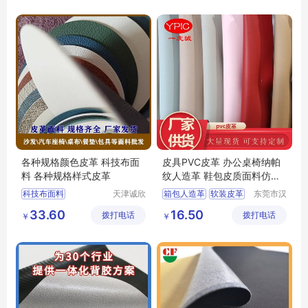
PU皮革厂家
水刺布pu皮革
各种规格颜色皮革 科技布面
皮具PVC皮革 办公桌椅纳帕
料 各种规格样式皮革
纹人造革 鞋包皮质面料仿皮
多色西皮
科技布面料
天津诚欣
箱包人造革
软装皮革
东莞市汉
信息科技
狮皮业有
各种规格颜色皮革
鞋面PVC皮革
33.60
16.50
拨打电话
有限公司
拨打电话
限公司
￥
￥
各种规格样式皮革
汽车内饰PVC皮革