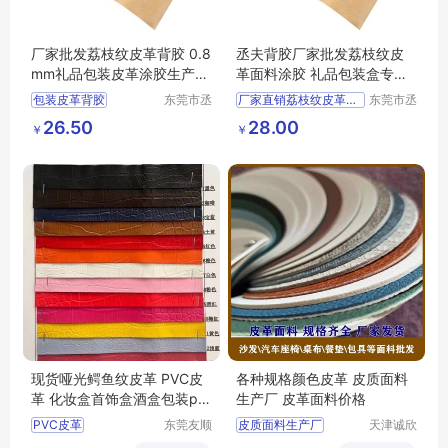
厂家批发荔枝纹皮革背胶 0.8
丞夫背胶厂家批发荔枝纹皮
mm礼品包装皮革涂胶生产厂
革面料涂胶 礼品包装盒专用
家
自粘皮革加工
包装皮革背胶
东莞市丞
厂家直销荔枝纹皮革面料背胶
东莞市丞
夫胶粘制
夫胶粘制
皮革背胶
直销背胶
背胶自粘皮革
26.50
28.00
￥
￥
品有限公
品有限公
包装背胶
背胶皮革
自粘皮革
司
司
销荔枝纹皮革背胶
销荔枝纹皮革面料背胶
现货哑光鳄鱼纹皮革 PVC皮
各种规格颜色皮革 皮质面料
革 化妆盒首饰盒酒盒包装pv
生产厂 皮革面料价格
c仿皮革
PVC皮革
东莞友顺
皮质面料生产厂
天津诚欣
新材料有
信息科技
哑光鳄鱼纹皮革
各种规格颜色皮革