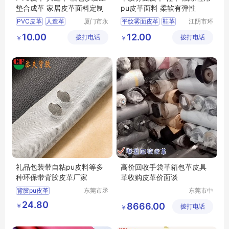
垫合成革 家居皮革面料定制
pu皮革面料 柔软有弹性
PⅤC皮革
人造革
厦门市永
平纹雾面皮革
鞋革
江阴市环
得裕皮革
盛塑胶有
合成革
沙发革
溜冰鞋用皮革
10.00
12.00
拨打电话
有限公司
拨打电话
限公司
￥
￥
pu皮革面料
礼品包装带自粘pu皮料等多
高价回收手袋革箱包革皮具
种环保带背胶皮革厂家
革收购皮革价面谈
背胶pu皮革
东莞市丞
东莞市中
夫胶粘制
堂联盈再
背胶自粘皮革
24.80
8666.00
￥
品有限公
拨打电话
生资源回
￥
背胶皮革
pu皮革
司
收经营部
自粘皮革