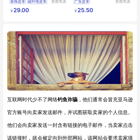
装饰皮革
碳纤维皮革
东莞市丞
广东皮革
东莞市丞
夫胶粘制
夫胶粘制
背胶碳纤维皮革
广东自粘皮革
29.00
25.50
￥
￥
品有限公
品有限公
汽车装饰皮革背胶
背胶皮革
定制皮革
司
司
皮革背胶
自粘皮革
互联网时代少不了网络
钓鱼诈骗
，他们通常会冒充亚马逊
官方账号向卖家发送邮件，并试图获取卖家的个人信息。
他们会向卖家发送一封含有链接的电子邮件，当卖家点击
该链接时，就会被定向到外部网站，该网站会要求卖家填