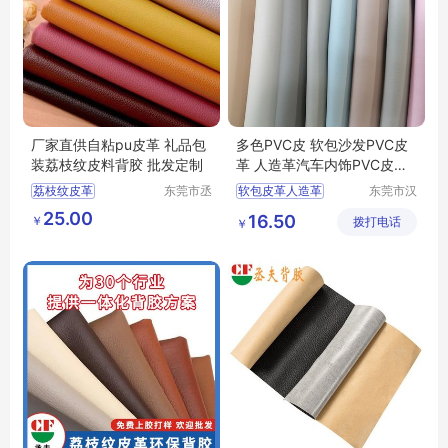
厂家直供自粘pu皮革 礼品包
多色PVC皮 软包沙发PVC皮
装荔枝纹皮料背胶 批发定制
革 人造革汽车内饰PVC皮革
一皮诚
荔枝纹皮革
东莞市丞
软包皮革人造革
东莞市汉
夫胶粘制
狮皮业有
背胶pu皮革
手工DIY皮革
25.00
16.50
￥
品有限公
拨打电话
限公司
￥
背胶自粘皮革
PVC皮革工厂
司
自粘pu皮革
背胶皮革
箱包PVC人造革
箱包用PVC皮革