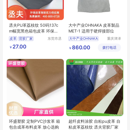
丞夫PU革荔枝纹 50码137c
大中产业OHNAKA 皮革製品
m幅宽黑色箱包皮革 环保背
MET-1 适用于硬焊接部位
胶
皮革
背胶厂家
东莞市丞
大中产业OHNAKA
重庆津泽
夫胶粘制
机电科技
荔枝纹皮革
pu皮革
棕色皮革BR
SL2507
27.00
860.00
￥
品有限公
拨打电话
有限公司
￥
pvc皮革
优质皮革PRB
司
30Compi手套
Bon皮革网布束腰外套
Bon皮革系列胸围裙
环盛塑胶 定制PVC沙发革 箱
超纤皮料涂胶 自粘pu皮革 自
包合成革布料皮革 放心选购
粘皮革荔枝纹 丞夫背胶厂家