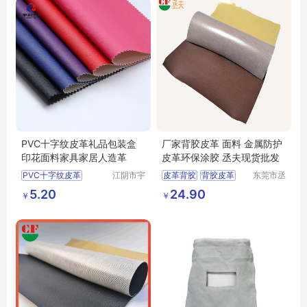
PVC十字纹皮革礼品包装盒
厂家背胶皮革 面料 金属防护
印花面料家具家居人造革
皮革环保涂胶 丞夫现货批发
PVC十字纹皮革
江阴市宇
皮革背胶
背胶皮革
东莞市丞
鹏塑业有
夫胶粘制
自粘pu皮革
环保背胶
5.20
24.90
￥
￥
限公司
品有限公
丞夫背胶
司