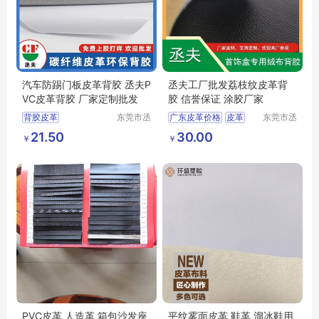
汽车防踢门板皮革背胶 丞夫P
丞夫工厂批发荔枝纹皮革背
VC皮革背胶 厂家定制批发
胶 信誉保证 涂胶厂家
背胶皮革
东莞市丞
广东皮革价格
皮革
东莞市丞
夫胶粘制
夫胶粘制
皮革背胶批发
背胶
荔枝纹皮革背胶
21.50
30.00
￥
￥
品有限公
品有限公
PU皮革背胶
皮革背胶
司
司
PVC皮革背胶
环保背胶皮革
PⅤC皮革 人造革 箱包沙发座
平纹雾面皮革 鞋革 溜冰鞋用