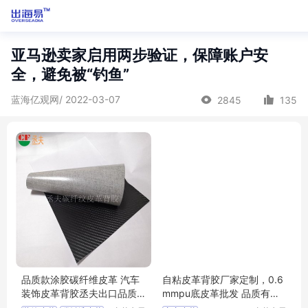
亚马逊卖家启用两步验证，保障账户安
全，避免被“钓鱼”
蓝海亿观网/ 2022-03-07
2845
135
品质款涂胶碳纤维皮革 汽车
自粘皮革背胶厂家定制，0.6
装饰皮革背胶丞夫出口品质
mmpu底皮革批发 品质有保
免费拿样
障