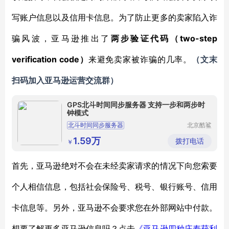
写账户信息以及信用卡信息。为了防止更多的卖家陷入诈
two-step
骗风波，亚马逊推出了
两步验证代码（
verification code）
来避免卖家被诈骗的几率。
（
文末
扫码
加
入
亚马逊
运营交流群
）
GPS北斗时间同步服务器 支持一步和两步时
钟模式
北斗时间同步服务器
北京酷鲨
科技有限
公司
1.59万
拨打电话
￥
首先，亚马逊绝对不会在未经卖家请求的情况下向您索要
个人相信信息，包括社会保险号、税号、银行账号、信用
卡信息等。另外，亚马逊不会要求您在外部网站中付款。
想要了解更多亚马逊信息吗？点击
《亚马逊四种庄寿获利