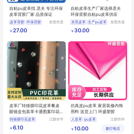
自粘pu皮革找 丞夫 专注环保
自粘皮革生产厂家选择丞夫
皮革背胶厂家 品质保证
环保背胶自粘pu皮革供应
皮革背胶
环保背胶
东莞市丞
东莞皮革
生产pu皮革
东莞市丞
夫胶粘制
夫胶粘制
PU皮背胶
带胶皮革
东莞pu皮革
27.00
30.00
￥
￥
品有限公
品有限公
皮革背胶价格
厂家pu皮革
司
司
选择pu皮革
皮革厂转移膜印花皮革餐桌
仿真皮pu皮革 家居装修内饰
眼镜盒包装革卡通图案印花
用料 送货上门 环盛塑胶
皮革
转移膜印花皮革
江阴市宇
人造革
pu皮革
江阴市环
鹏塑业有
盛塑胶有
PU合成皮革
6.10
10.00
￥
限公司
拨打电话
限公司
￥
PU透气皮革