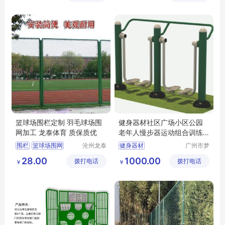
定制软体独木桥
早教区软包器材
感统训练器材供应
软包体质能供应
篮球场围栏定制 羽毛球场围
健身器材社区广场小区公园
网加工 龙泰体育 质保质优
老年人慢步器运动组合训练
器
围栏
篮球场围网
沧州龙泰
健身器材
广州市梦
体育器材
航玩具有
羽毛球场围网
28.00
1000.00
拨打电话
有限公司
拨打电话
限公司
￥
￥