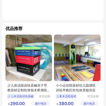
优品推荐
少儿体适能训练器械亲子早
小小运动馆器材幼儿园感统
教器材定制软体独木桥感统
训练早教区软包体质能供应
训练器材供应
少儿体适能训练器械
河北达创
儿童体适能器材
河北达创
体育器材
体育器材
亲子训练器材
幼儿园体能器材
290.00
380.00
拨打电话
有限公司
拨打电话
有限公司
￥
￥
早教区感统器材
感统训练器材