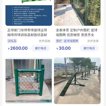
足球射门传球带球接球运球
龙泰体育 定制户外围栏 篮球
颠球停球训练器材路径器材
场围网 优质钢管 资质齐全
训练器
沧州迅驰
围栏
篮球场围网
沧州龙泰
体育用品
体育器材
羽毛球场围网
2600.00
30.00
拨打电话
有限公司
拨打电话
有限公司
￥
￥