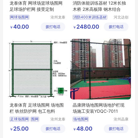
龙泰体育 网球场篮球场围网
消防体能训练器材 12米长独
足球场护栏网 接受定制
木桥 2米高板障 钢木结合
网球场围网
沧州龙泰
消防400米训练器材
河北达创
体育器材
体育器材
篮球场围网
护栏网
巡警障碍训练器材
40.00
2480.00
拨打电话
有限公司
拨打电话
有限公司
￥
￥
足球护栏网
警八项体能训练器材
特警100米训练器材
龙泰体育 足球场围网 场地围
晶康牌场地围网场地护栏现
栏 铁丝防护网 包工包料
场施工安装YDQC-7011
足球场围网
围网
沧州龙泰
场地围网
沧州晶康
体育器材
体育器材
场地围栏
围栏
篮球场场地围网
25.00
48.00
拨打电话
有限公司
拨打电话
有限公司
￥
￥
铁丝防护网
体育围网
体育场围网
场地护栏