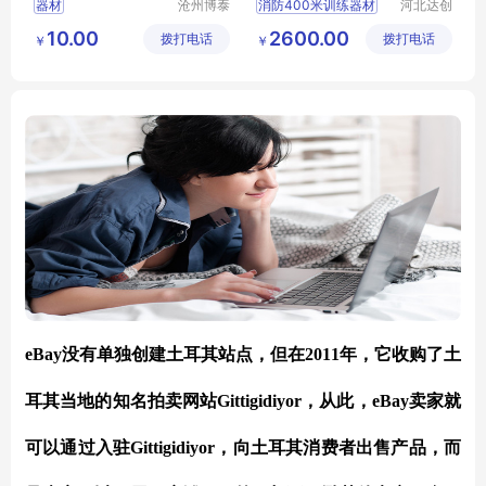
器材
沧州博泰
消防400米训练器材
河北达创
体育设备
体育器材
巡警障碍训练器材
10.00
2600.00
拨打电话
有限公司
拨打电话
有限公司
￥
￥
警八项体能训练器材
特警100米训练器材
eBay没有单独创建土耳其站点，但在2011年，它收购了土
耳其当地的知名拍卖网站Gittigidiyor，从此，eBay卖家就
可以通过入驻Gittigidiyor，向土耳其消费者出售产品，而