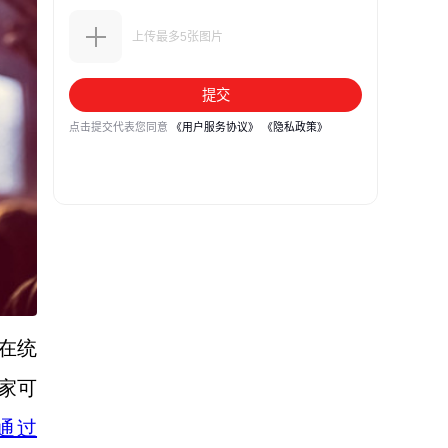
a在统
家可
通过