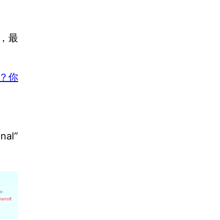
，最
数？你
al”