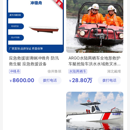
应急救援玻璃钢冲锋舟 防汛
ARGO水陆两栖车全地形救护
救生艇 应急救援设备
车艇抢险车洪水水域救灾水
上救援车厂
冲锋舟
徐州鲁班
水陆两栖车
湖北戴维
智能科技
德游艇有
水陆两栖救援车
8600.00
28.80万
拨打电话
有限公司
拨打电话
限公司
￥
￥
水陆两用车
argo水陆车
西贝虎水陆车