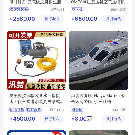
汛冲锋舟 充气橡皮艇救生船
0MPA高压空压机空气压缩机
橡胶冲锋舟
山东智创
空压机
南通泽铵
重工科技
船用设备
应急救援防汛冲锋舟
2580.00
6800.00
拨打电话
有限公司
拨打电话
有限公司
￥
￥
充气橡皮艇救生船
防汛救援搜救装备水下救援
海警公务艇_Haiyu Marine_铝
水面供气式潜水装具自给式
合金海警艇_供应订购
呼吸器
防汛救援
搜救装备
霸州市汛
海警艇
无锡市海
喆救援设
钰船舶科
水下救援
4500.00
8.00万
拨打电话
备有限公
拨打电话
技有限公
￥
￥
水面供气式潜水装具
司
司
自给式呼吸器