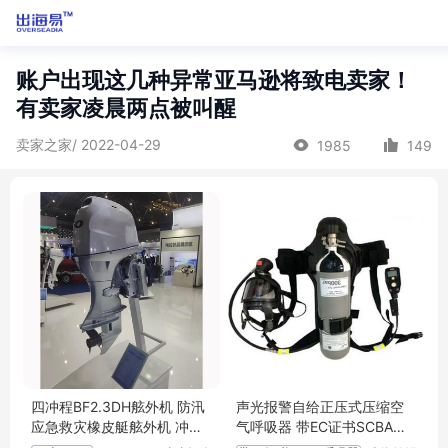
账户出现这几种异常亚马逊将致电卖家！
有卖家凌晨两点被叫醒
卖家之家/ 2022-04-29
1985
149
四冲程BF2.3DH舷外机 防汛
声光报警自给正压式压缩空
应急救灾橡皮艇舷外机 冲锋
气呼吸器 带EC证书SCBA呼
舟船外挂机
吸器 6L 300Bar