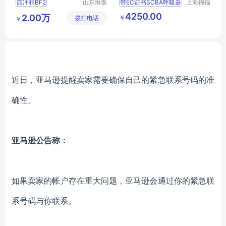
四冲程BF2
山东恒泰
带EC证书SCBA呼吸器
上海锦锚
安防救援
工业科技
3DH舷外机
压缩空气呼吸器
4250.00
2.00万
￥
拨打电话
装备制造
有限公司
￥
防汛应急救灾橡皮艇舷外机
300Bar
有限公司
冲锋舟船外挂机
近日，亚马逊提醒卖家需要确保自己的紧急联系号码的准
确性。
亚马逊公告称：
如果卖家的帐户存在重大问题，亚马逊会通过你的紧急联
系号码与你联系。