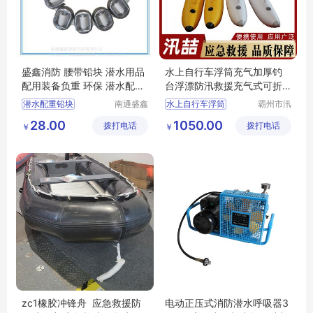
盛鑫消防 腰带铅块 潜水用品
水上自行车浮筒充气加厚钓
配用装备负重 环保 潜水配重
台浮漂防汛救援充气式可折
铅
叠浮标
潜水配重铅块
南通盛鑫
水上自行车浮筒
霸州市汛
消防科技
喆救援设
环保铅块
负重铅块
充气加厚
防汛救援
28.00
1050.00
拨打电话
有限公司
拨打电话
备有限公
￥
￥
充气式可折叠浮标
司
可折叠浮标
zc1橡胶冲锋舟 应急救援防
电动正压式消防潜水呼吸器3