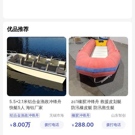
优品推荐
5.5*2.1米铝合金渔政冲锋舟
zc1橡胶冲锋舟 救援皮划艇
快艇5人 海钰厂家
防汛橡皮艇 防汛救生艇
铝合金渔政冲锋舟
无锡市海
橡胶冲锋舟
山东智创
钰船舶科
重工科技
救援皮划艇
8.00万
288.00
拨打电话
技有限公
拨打电话
有限公司
￥
￥
防汛橡皮艇
司
防汛救生艇