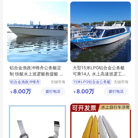
铝合金渔政冲锋舟公务艇定
大型15米LPG铝合金公务艇
制 快艇水上巡逻艇救援艇 海
可乘14人 水上高速巡逻工作
钰
艇海钰船舶
铝合金渔政冲锋舟
无锡市海
15米LPG铝合金公务艇
无锡市海
钰船舶科
钰船舶科
铝合金公务艇
8.00万
8.00万
拨打电话
技有限公
拨打电话
技有限公
￥
￥
司
司