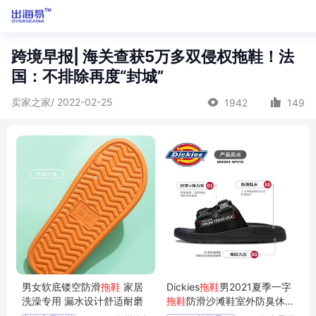
跨境早报| 海关查获5万多双侵权拖鞋！法
国：不排除再度“封城”
卖家之家/ 2022-02-25
1942
149
男女软底镂空防滑
拖鞋
家居
Dickies
拖鞋
男2021夏季一字
洗澡专用 漏水设计舒适耐磨
拖鞋
防滑沙滩鞋室外防臭休
闲凉
拖鞋
潮