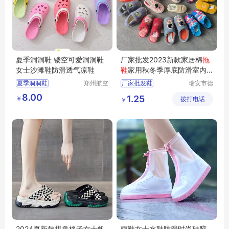
夏季洞洞鞋 镂空可爱洞洞鞋
厂家批发2023新款家居棉
拖
女士沙滩鞋防滑透气凉鞋
鞋
家用秋冬季厚底防滑室内
保暖毛绒
拖鞋
夏季洞洞鞋
郑州航空
厂家批发鞋
瑞安市德
港区芙乐
硕鞋行
镂空可爱洞洞鞋
8.00
1.25
￥
鑫日用百
拨打电话
￥
女士沙滩鞋防滑透气凉鞋
货店
2024夏新款棋盘格子女士帆
雨鞋女士水鞋防滑时尚硅胶