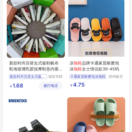
新款时尚百搭女式板鞋帆布
凉
拖鞋
品牌卡通家居耐磨泡
鞋海玻璃乳胶按摩鞋垫内塞
沫
拖鞋
女士情侣款36-45码
脚膜鞋带穿好
新款时尚百搭女式板鞋帆布鞋
瑞安市鸥
卡通家居耐磨泡沫拖鞋
郑州航空
阳鞋店
港区芙乐
海玻璃乳胶按摩鞋垫
女士情侣凉拖
4.75
1.68
￥
拨打电话
鑫日用百
￥
内塞脚膜鞋带穿好
货店