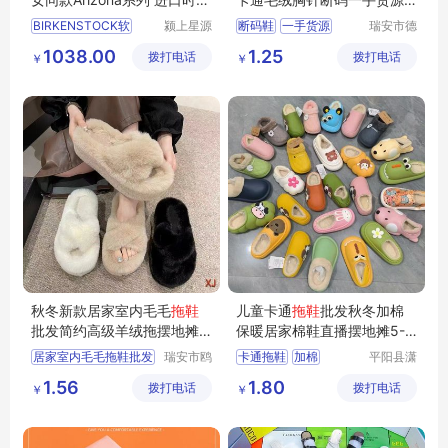
居家外穿凉鞋
内销外贸
拖鞋
BIRKENSTOCK软
颍上星源
断码鞋
一手货源
瑞安市德
科技发展
硕鞋行
内销外贸鞋
1038.00
1.25
拨打电话
有限公司
拨打电话
￥
￥
秋冬新款居家室内毛毛
拖鞋
儿童卡通
拖鞋
批发秋冬加棉
批发简约高级羊绒拖摆地摊
保暖居家棉鞋直播摆地摊5-2
直播一手货源
0元断码童鞋
居家室内毛毛拖鞋批发
瑞安市鸥
卡通拖鞋
加棉
平阳县潇
阳鞋店
茗电子商
个位数处理鞋
居家棉鞋
处理鞋
童鞋
1.56
1.80
拨打电话
拨打电话
务商行
￥
￥
简约高级羊绒拖批发
库存鞋