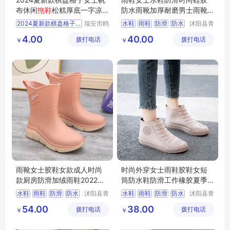
布休闲
拖鞋
松糕厚底一字凉
防水雨靴加厚耐磨男士雨靴
拖鞋
时尚外穿
套儿童雨水鞋
2024夏新款棋盘格子女士帆布休闲拖鞋
瑞安市鸥
水鞋
雨鞋
防滑
防水
沭阳县青
阳鞋店
果木材厂
松糕厚底一字凉拖鞋时尚外穿
鞋套
4.00
40.00
拨打电话
拨打电话
￥
￥
雨靴女士胶鞋女款成人时尚
时尚外穿女士雨鞋胶鞋女短
款厨房防滑加绒雨鞋2022新
筒防水鞋防滑工作橡胶夏季
款防水鞋软底
雨靴柔软厨房
水鞋
雨鞋
防滑
防水
沭阳县青
水鞋
雨鞋
防滑
防水
沭阳县青
果木材厂
果木材厂
鞋套
鞋套
54.00
38.00
拨打电话
拨打电话
￥
￥