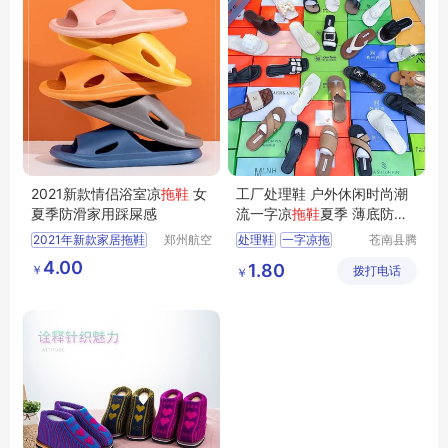
2021新款情侣浴室凉
拖鞋
女
工厂处理鞋 户外休闲时尚潮
夏季防滑家用踩屎感
流一字凉
拖鞋
夏季 薄底防滑
女
拖鞋
批发
2021年新款家居拖鞋
郑州航空
处理鞋
一字凉拖
苍南县腾
港区芙乐
誊电子商
女夏季防滑踩屎感家用凉拖鞋
凉拖鞋夏季
拖鞋批发
4.00
1.80
￥
鑫日用百
拨打电话
务商行
￥
情侣浴室拖鞋
防滑女拖鞋
货店