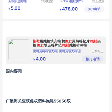
新款家居拖鞋
郑州航空
Dickies拖鞋男20
颍上星源
港区芙乐
科技发展
洗澡漏水拖鞋
5.00
478.00
￥
鑫日用百
拨打电话
有限公司
￥
男女软底镂空防滑拖鞋
货店
拖鞋
用纯棉填充棉 棉
拖鞋
用纯棉絮片
拖鞋
夹
棉
拖鞋
填充棉片毡
拖鞋
纯棉针刺棉
拖鞋用纯棉填充棉
拖鞋用填充棉毡
山东旭正
纺织有限
拖鞋用纯棉絮片
拖鞋用纯棉棉片
公司
4.00
拨打电话
￥
拖鞋用填充纯棉针刺棉
国内要闻
广澳海关查获侵权塑料拖鞋55656双