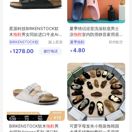
星源科技BIRKENSTOCK软
夏季情侣浴室洗澡软底男士
木
拖鞋
男女同款进口牛皮Ariz
凉
拖鞋
室内防滑静音家用居
ona情侣凉鞋
家
拖鞋
女
BIRKENSTOCK软
颍上星源
夏季拖鞋
郑州航空
科技发展
港区芙乐
夏季居家拖鞋
拖鞋
4.80
1278.00
￥
拨打电话
有限公司
鑫日用百
￥
凉拖
货店
BIRKENSTOCK软木
拖鞋
男
可爱字母发夹小熊装饰韩国
女同款Arizona系列 进口时尚
卡通毛绒胸针断码一手货源