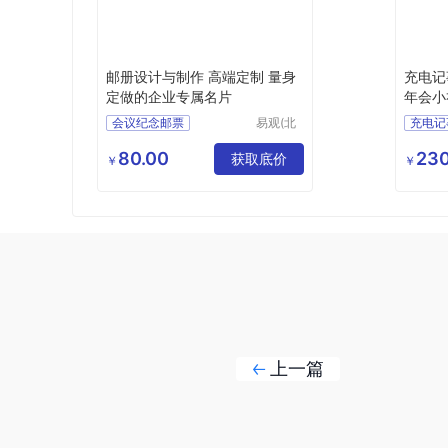
邮册设计与制作 高端定制 量身
充电记
定做的企业专属名片
年会小礼
会议纪念邮票
易观(北
充电记
京)文化
活动庆典邮票
定制年
传播有限
80.00
230
企业定制邮票
获取底价
MY
￥
￥
公司
个性化邮票
定制邮册
129
上一篇