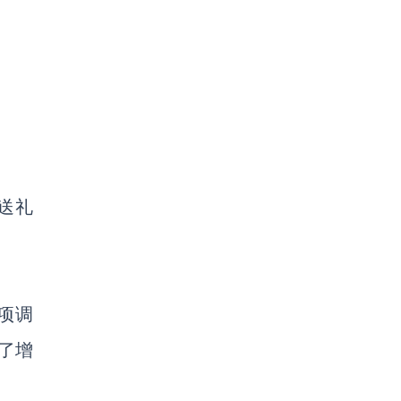
送礼
项调
了增