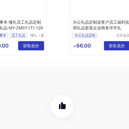
事本 懂礼员工礼品定制
办公礼品定制送客户员工福利
品 MY-ZMSY-(T)-129
用礼品套装企业商务伴手礼
事本
员工礼品
懂礼（厦
办公礼品定制
北京金
门）供应
文创科
会
小礼品
链有限公
有限公
.00
66.00
ZMSY
T
获取底价
获取底价
￥
司