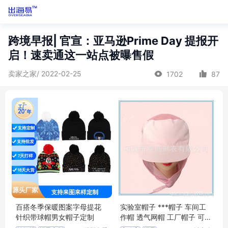
跨境早报| 官宣：亚马逊Prime Day 提报开
启！速卖通这一站点被曝售假
卖家之家/ 2022-02-25
1702
87
百搭冬季保暖图案字母提花
实验室帽子 ***帽子 车间工
针织带球帽男女帽子定制
作帽 透气网帽 工厂帽子 可定
制