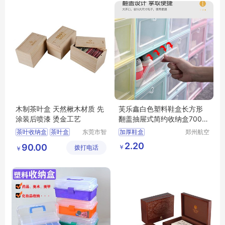
木制茶叶盒 天然楸木材质 先
芙乐鑫白色塑料鞋盒长方形
涂装后喷漆 烫金工艺
翻盖抽屉式简约收纳盒700毫
升
茶叶收纳盒
茶叶盒
东莞市智
加厚鞋盒
郑州航空
合木业有
港区芙乐
大容量茶叶盒
透明鞋盒塑料翻盖抽屉式
2.20
90.00
￥
拨打电话
限公司
鑫日用百
￥
多功能茶叶盒
收纳盒
货店
防尘茶叶盒