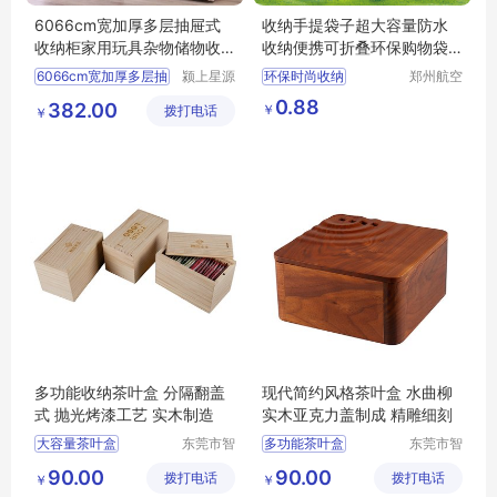
6066cm宽加厚多层抽屉式
收纳手提袋子超大容量防水
收纳柜家用玩具杂物储物收
收纳便携可折叠环保购物袋
纳柜子整理箱
印字印logo
6066cm宽加厚多层抽
颍上星源
环保时尚收纳
郑州航空
科技发展
港区芙乐
手提袋子
0.88
382.00
￥
拨打电话
有限公司
鑫日用百
￥
超大容量防水收纳
货店
便携可折叠环保购物袋
购物袋印字印logo
多功能收纳茶叶盒 分隔翻盖
现代简约风格茶叶盒 水曲柳
式 抛光烤漆工艺 实木制造
实木亚克力盖制成 精雕细刻
大容量茶叶盒
东莞市智
多功能茶叶盒
东莞市智
合木业有
合木业有
茶叶收纳盒
大容量茶叶盒
茶叶盒
90.00
90.00
拨打电话
限公司
拨打电话
限公司
￥
￥
多功能茶叶盒
茶叶盒
防尘茶叶盒