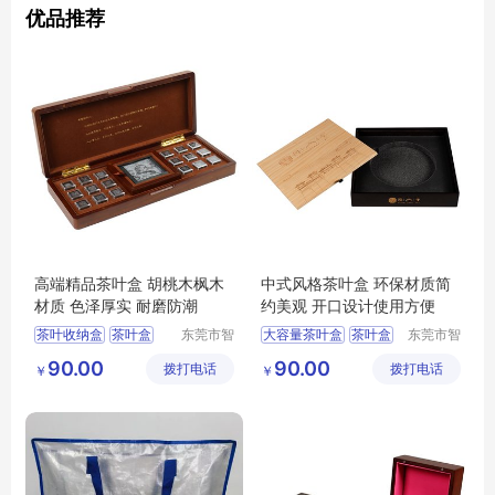
优品推荐
高端精品茶叶盒 胡桃木枫木
中式风格茶叶盒 环保材质简
材质 色泽厚实 耐磨防潮
约美观 开口设计使用方便
茶叶收纳盒
茶叶盒
东莞市智
大容量茶叶盒
茶叶盒
东莞市智
合木业有
合木业有
大容量茶叶盒
防尘茶叶盒
90.00
90.00
拨打电话
限公司
拨打电话
限公司
￥
￥
多功能茶叶盒
茶叶收纳盒
防尘茶叶盒
多功能茶叶盒