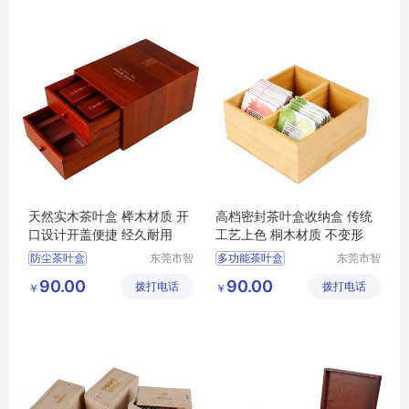
防尘茶叶盒
茶叶收纳盒
天然实木茶叶盒 榉木材质 开
高档密封茶叶盒收纳盒 传统
口设计开盖便捷 经久耐用
工艺上色 桐木材质 不变形
防尘茶叶盒
东莞市智
多功能茶叶盒
东莞市智
合木业有
合木业有
大容量茶叶盒
茶叶收纳盒
90.00
90.00
拨打电话
限公司
拨打电话
限公司
￥
￥
多功能茶叶盒
防尘茶叶盒
茶叶收纳盒
茶叶盒
大容量茶叶盒
茶叶盒