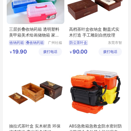
三层折叠收纳药箱 透明塑料
高档茶叶盒收纳盒 翻盖式实
美甲箱美术绘画储物箱 家用
木打造 手工雕刻自然纹理
药品收纳箱
收纳药箱
叠收纳药箱
广州社福
防尘茶叶盒
东莞市智
耐医疗器
合木业有
收纳箱
三层药箱
大容量茶叶盒
19.90
90.00
拨打电话
械有限公
拨打电话
限公司
￥
￥
储物箱
茶叶收纳盒
司
多功能茶叶盒
茶叶盒
抽拉式茶叶盒 实木材质 环保
ABS急救箱急救盒防水密封防