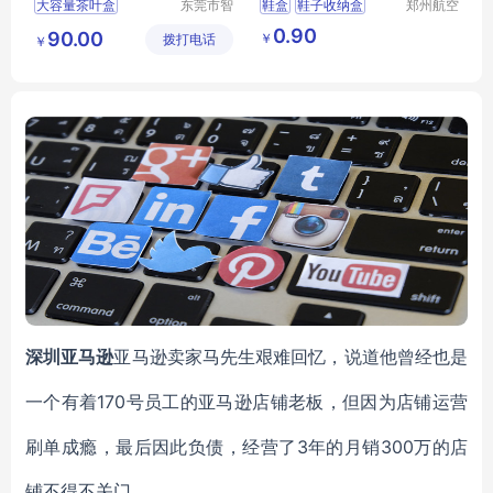
大容量茶叶盒
东莞市智
鞋盒
鞋子收纳盒
郑州航空
合木业有
港区芙乐
茶叶收纳盒
茶叶盒
办公透明塑料鞋盒
0.90
90.00
￥
拨打电话
限公司
鑫日用百
￥
多功能茶叶盒
防尘防潮收纳翻盖抽屉式简易鞋盒
货店
防尘茶叶盒
深圳亚马逊
亚马逊卖家马先生艰难回忆，说道他曾经也是
170号员工的亚马逊店铺老板，但因为店铺运营
一个有着
刷单成瘾，最后因此负债，经营了3年的月销300万的店
铺不得不关门。