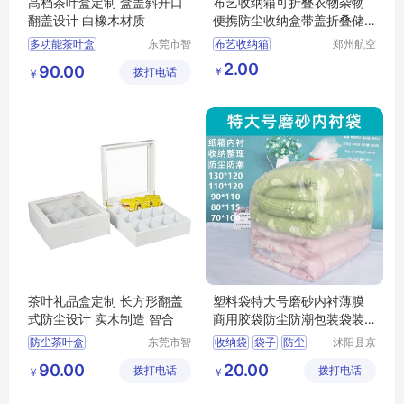
高档茶叶盒定制 盒盖斜开口
布艺收纳箱可折叠衣物杂物
翻盖设计 白橡木材质
便携防尘收纳盒带盖折叠储
物箱
多功能茶叶盒
东莞市智
布艺收纳箱
郑州航空
合木业有
港区芙乐
大容量茶叶盒
可折叠衣物
2.00
90.00
￥
拨打电话
限公司
鑫日用百
￥
茶叶收纳盒
杂物便携防尘
货店
防尘茶叶盒
茶叶盒
纳盒带盖折叠储物箱
茶叶礼品盒定制 长方形翻盖
塑料袋特大号磨砂内衬薄膜
式防尘设计 实木制造 智合
商用胶袋防尘防潮包装袋装
被子的收纳袋
防尘茶叶盒
东莞市智
收纳袋
袋子
防尘
沭阳县京
合木业有
碧百货中
大容量茶叶盒
防潮
整理袋
90.00
20.00
拨打电话
限公司
拨打电话
心
￥
￥
茶叶收纳盒
多功能茶叶盒
茶叶盒