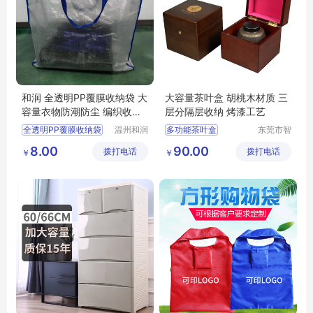
和润 全透明PP覆膜收纳袋 大
大容量茶叶盒 胡桃木材质 三
容量衣物防潮防尘 编织收纳
层分隔层收纳 烤漆工艺
包 现货
全透明PP覆膜收纳袋
温州和润
多功能茶叶盒
东莞市智
包装有限
合木业有
大容量
防潮防尘
大容量茶叶盒
8.00
90.00
拨打电话
公司
拨打电话
限公司
￥
￥
编织收纳包
收纳袋
茶叶收纳盒
茶叶盒
防尘茶叶盒