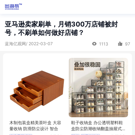
亚马逊卖家刷单，月销300万店铺被封
号，不刷单如何做好店铺？
蓝海亿观网/ 2022-03-07
1113
97
木制包装盒精美茶叶盒 大容
鞋子收纳盒 办公透明塑料鞋
量收纳 防滑防尘设计 智合
盒防尘防潮收纳翻盖抽屉式
简易鞋盒