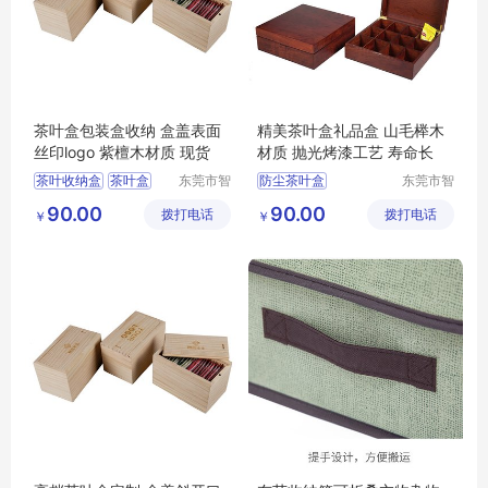
茶叶盒包装盒收纳 盒盖表面
精美茶叶盒礼品盒 山毛榉木
丝印logo 紫檀木材质 现货
材质 抛光烤漆工艺 寿命长
茶叶收纳盒
茶叶盒
东莞市智
防尘茶叶盒
东莞市智
合木业有
合木业有
防尘茶叶盒
大容量茶叶盒
茶叶盒
90.00
90.00
拨打电话
限公司
拨打电话
限公司
￥
￥
多功能茶叶盒
茶叶收纳盒
大容量茶叶盒
多功能茶叶盒