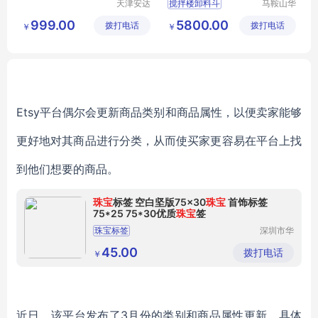
天津安达
搅拌楼卸料斗
马鞍山华
斯自动化
南机械科
二次卸料门
999.00
5800.00
拨打电话
设备有限
拨打电话
技有限公
￥
￥
二次卸料门报价
责任公司
司
二次卸料门价钱
二次卸料门销售
Etsy平台偶尔会更新商品类别和商品属性，以便卖家能够
更好地对其商品进行分类，从而使买家更容易在平台上找
到他们想要的商品。
珠宝
标签 空白坚版75x30
珠宝
首饰标签
75*25 75*30优质
珠宝
签
珠宝标签
深圳市华
中科盛电
子有限公
45.00
拨打电话
￥
司
近日，该平台发布了3月份的类别和商品属性更新，具体