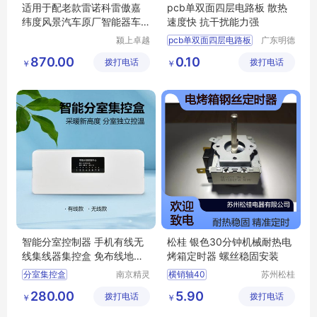
适用于配老款雷诺科雷傲嘉
pcb单双面四层电路板 散热
纬度风景汽车原厂智能器车
速度快 抗干扰能力强
钥匙
颍上卓越
pcb单双面四层电路板
广东明德
电子商务
电路科技
四层电路板加工
870.00
0.10
拨打电话
有限公司
拨打电话
有限公司
￥
￥
单双面四层板
双面四层电路板
四层pcb线路板
智能分室控制器 手机有线无
松桂 银色30分钟机械耐热电
线集线器集控盒 免布线地暖
烤箱定时器 螺丝稳固安装
温控器
分室集控盒
南京精灵
横销轴40
苏州松桂
智控科技
电器有限
分室控制器
8mmφ24M3
280.00
5.90
拨打电话
有限公司
拨打电话
公司
￥
￥
智能控制器
集线器
集控盒