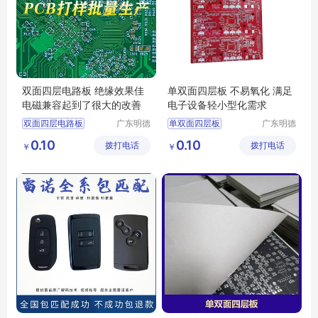
双面四层电路板 绝缘效果佳
单双面四层板 不易氧化 满足
电磁兼容起到了很大的改善
电子设备轻小型化需求
双面四层电路板
广东明德
单双面四层板
广东明德
电路科技
电路科技
四层电路板生产
四层电路板生产
0.10
0.10
拨打电话
有限公司
拨打电话
有限公司
￥
￥
四层电路板加工
四层电路板加工
单双面四层板
双面四层电路板
pcb单双面四层电路板
pcb单双面四层电路板