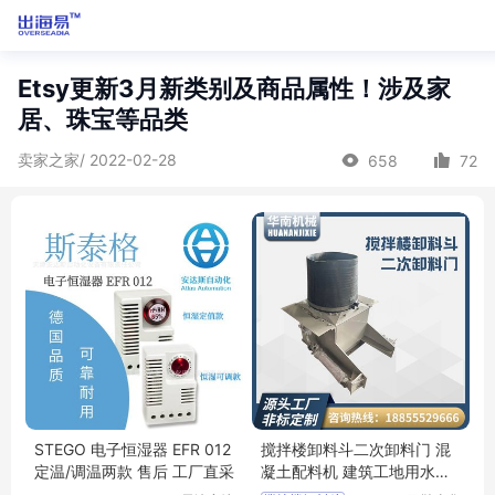
Etsy更新3月新类别及商品属性！涉及家
居、珠宝等品类
卖家之家/ 2022-02-28
658
72
STEGO 电子恒湿器 EFR 012
搅拌楼卸料斗二次卸料门 混
定温/调温两款 售后 工厂直采
凝土配料机 建筑工地用水泥
搅拌设备