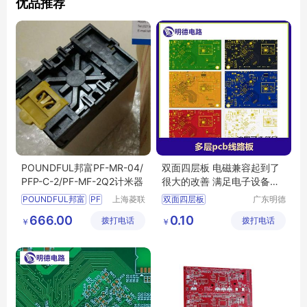
优品推荐
POUNDFUL邦富PF-MR-04/
双面四层板 电磁兼容起到了
PFP-C-2/PF-MF-2Q2计米器
很大的改善 满足电子设备轻
小型化需求
POUNDFUL邦富
PF
上海菱联
双面四层板
广东明德
自动化控
电路科技
MR
04计米器
PFP
四层电路板生产
666.00
0.10
拨打电话
制技术有
拨打电话
有限公司
￥
￥
C
2仪表
MF
四层电路板加工
限公司
2Q2计米器
四层pcb线路板
邦富计米器
双面四层电路板