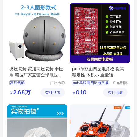
微压氧舱 家用高压氧舱 非医
pcb单双面四层电路板 提高
用 稳达厂家直营全球电压通
稳定性 体积小 重量轻
用
高压氧舱
广州市稳
pcb单双面四层电路板
广东明德
达电子有
电路科技
四层电路板加工
2.68万
0.10
拨打电话
限公司
拨打电话
有限公司
￥
￥
单双面四层板
双面四层电路板
四层pcb线路板