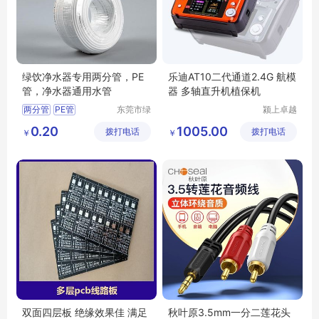
绿饮净水器专用两分管，PE
乐迪AT10二代通道2.4G 航模
管，净水器通用水管
器 多轴直升机植保机
两分管
PE管
东莞市绿
颍上卓越
饮净水设
电子商务
净水器通用管
绿饮
0.20
1005.00
拨打电话
备有限公
拨打电话
有限公司
￥
￥
司
双面四层板 绝缘效果佳 满足
秋叶原3.5mm一分二莲花头