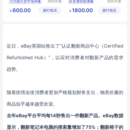
大功德天坚牢地神像
邓州市佛
欢喜佛弥勒佛像
邓州市佛
道家工艺
道家工艺
玻璃钢彩绘贴金
玻璃钢彩绘贴金
600.00
1800.00
拨打电话
厂
拨打电话
厂
￥
￥
河南佛道家厂家直销
河南佛道家厂家直销
近日，eBay英国站推出了”认证翻新商品中心（Certified
Refurbished Hub）”，以应对消费者对翻新产品的需求
趋势。
随着疫情迫使消费者更加严格规划财务支出，物美价廉的
商品似乎越来越受欢迎。
去年eBay平台平均每14秒售出一件翻新产品。eBay数据
显示，翻新笔记本电脑的搜索量增加了75%；翻新椅子的