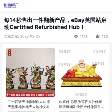
每14秒售出一件翻新产品，eBay英国站启
动Certified Refurbished Hub！
卖家之家/ 2022-02-25
1178
130
二十四诸天神像制作大功德
欢喜佛 弥勒佛菩萨大肚佛树
天坚牢地神地天大地神女树
脂玻璃钢彩绘贴金佛像摆件
脂彩绘佛像批
批发