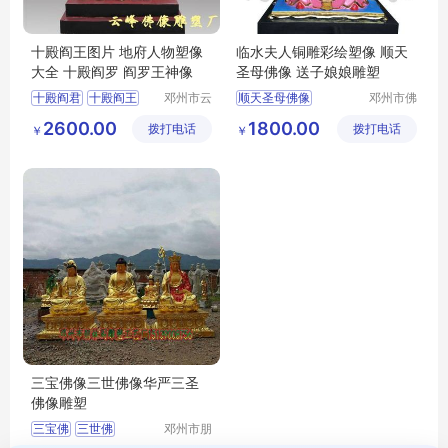
十殿阎王图片 地府人物塑像
临水夫人铜雕彩绘塑像 顺天
大全 十殿阎罗 阎罗王神像
圣母佛像 送子娘娘雕塑
十殿阎君
十殿阎王
邓州市云
顺天圣母佛像
邓州市佛
峰佛像雕
道家工艺
十殿阎罗
东岳大帝
送子娘娘雕塑
2600.00
1800.00
拨打电话
塑厂
拨打电话
厂
￥
￥
阎罗王
临水夫人
三宝佛像三世佛像华严三圣
佛像雕塑
三宝佛
三世佛
邓州市朋
林阁工艺
华严三圣