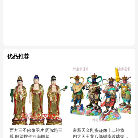
优品推荐
西方三圣佛像图片 阿弥陀三
帝释天金刚密迹像十二神将
尊 雕塑摆件河南雕塑
四大天王龙八部树脂玻璃钢