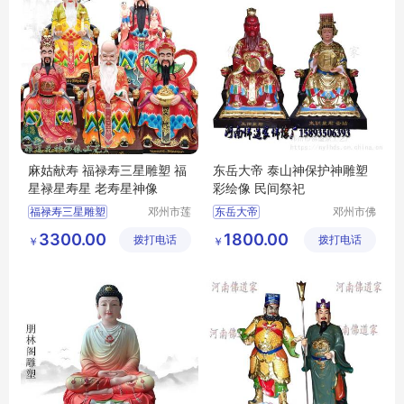
麻姑献寿 福禄寿三星雕塑 福
东岳大帝 泰山神保护神雕塑
星禄星寿星 老寿星神像
彩绘像 民间祭祀
福禄寿三星雕塑
邓州市莲
东岳大帝
邓州市佛
花神佛像
道家工艺
福星禄星寿星
玻璃钢彩绘贴金
3300.00
1800.00
拨打电话
工艺厂
拨打电话
厂
￥
￥
老寿星神像
河南佛道家厂家直销