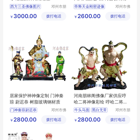
佛像摆件批发
西方三圣佛像图片
邓州市朋
帝释天金刚密迹像
邓州市佛
林阁工艺
道家工艺
阿弥陀三尊
河南雕塑
祭祀宗教用品
3000.00
2600.00
拨打电话
品店
拨打电话
厂
￥
￥
河南佛道家厂家直销
居家保护神神像定制 门神秦
河南朋林阁佛像厂家供应哼
琼 尉迟恭 树脂玻璃钢材质
哈二将神像彩绘 哼哈二将玻
璃钢 祭祀用品
门神秦琼尉迟恭
邓州市佛
牛头马面
黑白无常
邓州市朋
道家工艺
林阁工艺
玻璃钢彩绘贴金
判官
2800.00
2800.00
拨打电话
厂
拨打电话
品店
￥
￥
祭祀宗教用品