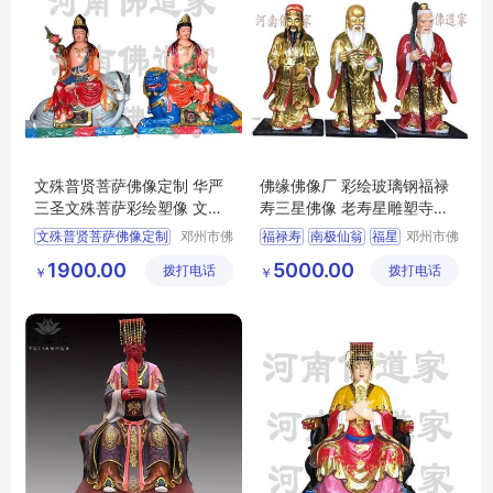
文殊普贤菩萨佛像定制 华严
佛缘佛像厂 彩绘玻璃钢福禄
三圣文殊菩萨彩绘塑像 文殊
寿三星佛像 老寿星雕塑寺庙
师利法王子
神
文殊普贤菩萨佛像定制
邓州市佛
福禄寿
南极仙翁
福星
邓州市佛
道家工艺
道家工艺
华严三圣
1900.00
5000.00
拨打电话
厂
拨打电话
厂
￥
￥
文殊菩萨彩绘塑像