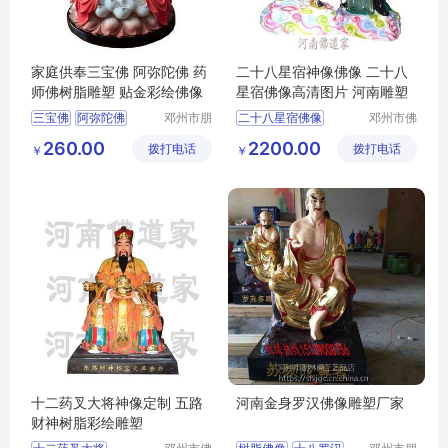
家庭供奉三宝佛 阿弥陀佛 药
二十八星宿神像佛像 二十八
师佛树脂雕塑 贴金彩绘佛像
星宿佛像高清图片 河南雕塑
三宝佛
阿弥陀佛
邓州市朋
二十八星宿佛像
邓州市佛
林阁工艺
道家工艺
药师佛
二十八星宿神像
260.00
2200.00
拨打电话
品店
拨打电话
厂
￥
￥
河南雕塑
十二药叉大将神像定制 五路
河南金身罗汉佛像雕塑厂家
财神树脂彩绘雕塑