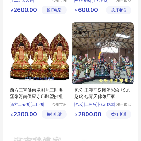
十二药叉大将
邓州市佛
树脂佛像
十八罗汉
邓州市朋
道家工艺
林阁工艺
玻璃钢彩绘贴金
金身罗汉
2600.00
600.00
拨打电话
厂
拨打电话
品店
￥
￥
河南佛道家
西方三宝佛佛像图片三世佛
包公 王朝马汉雕塑彩绘 张龙
塑像河南供应寺庙雕塑佛祖
赵虎 包青天佛像厂家
西方三宝佛
三世佛
邓州市朋
包公
王朝马
张龙赵虎
邓州市云
林阁工艺
峰佛像雕
佛祖
包青天
2300.00
2800.00
拨打电话
品店
拨打电话
塑厂
￥
￥