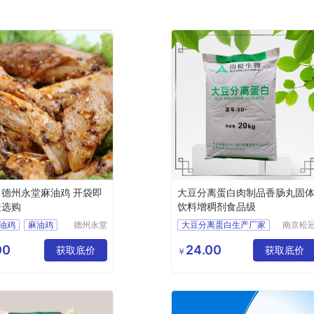
 德州永堂麻油鸡 开袋即
大豆分离蛋白肉制品香肠丸固
迎选购
饮料增稠剂食品级
油鸡
麻油鸡
德州永堂
大豆分离蛋白生产厂家
南京松
食品有限
生物科
油鸡
增稠剂大豆分离蛋白
公司
有限公
00
24.00
获取底价
大豆分离蛋白用途
获取底价
￥