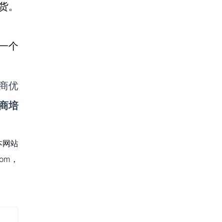
退货。
一个
商优
商培
本网站
om，