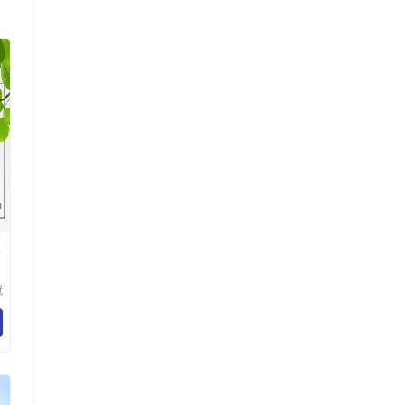
体
冠
技
司