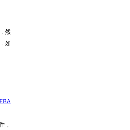
库，然
，如
FBA
件，