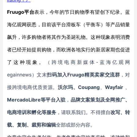
Fruugo平台
表示，今年的节日购物季有望创下纪录。蓝
海亿观网获悉，目前该平台滑板车（平衡车）等产品销量
飙升，许多购物者将其作为圣诞礼物。这种现象表明消费
者已经开始提前购物，而欧洲各地实行的新居家期也促进
-蓝海亿观网
了这种现象。
（跨境电商新媒体
egainnews）文末
Fruugo精英卖家交流群
扫码加入
，对
Coupang
Wayfair
接跨境电商优质资源。
沃尔玛、
、
、
MercadoLibre等平台入驻
，
品牌文案策划及全网推广、
电商培训和孵化等服务
，请联系我们。不得擅自
改写、转
载、复制、裁剪和编辑
全部或部分内容。