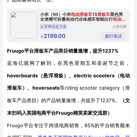
小米（MI）小米
电动滑板车
1S
滑板车
黑色男
女便携可折叠电动代步体感车智能出行
电动滑
板车
1S白
以官网信息为准
上海铂耀
照明器材
有限公司
2199.00
拨打电话
￥
Fruugo平台滑板车产品类目销量激增，提升
1237%
蓝海亿观网了解到，在黑色星期五和圣诞节之前，
hoverboards（悬浮滑板）、electric scooters（电动
滑板车）、hoverseats
riding scooter category（滑
等
板车产品类目）的产品销量激增，共提升了1237%。
（文
Fruugo精英卖家交流群）
末扫码入
英国电商平台
Fruugo平台专注于跨境电商销售，85%的平台销售额来