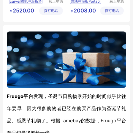
carver陆地冲浪板滑
颍上星源
陆地冲浪板Portabl
颍上星源
科技发展
科技发展
2520.00
2008.00
拨打电话
有限公司
拨打电话
有限公司
￥
￥
Fruugo
平台
发现，圣诞节日购物季开始的时间似乎比往
年要早，因为很多购物者已经在购买产品作为圣诞节礼
Tamebay的数据，Fruugo
品、感恩节礼物了。根据
平台
产品销量将增长一倍。